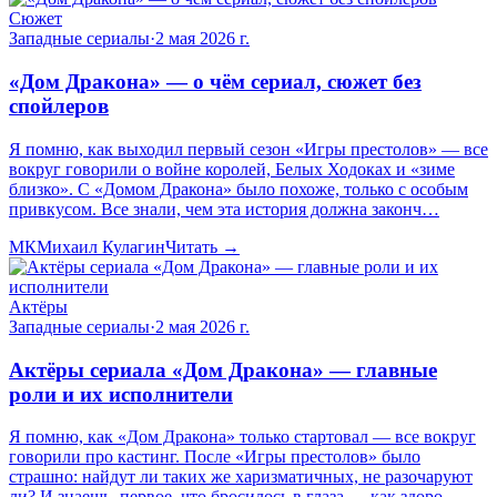
Сюжет
Западные сериалы
·
2 мая 2026 г.
«Дом Дракона» — о чём сериал, сюжет без
спойлеров
Я помню, как выходил первый сезон «Игры престолов» — все
вокруг говорили о войне королей, Белых Ходоках и «зиме
близко». С «Домом Дракона» было похоже, только с особым
привкусом. Все знали, чем эта история должна законч…
МК
Михаил Кулагин
Читать →
Актёры
Западные сериалы
·
2 мая 2026 г.
Актёры сериала «Дом Дракона» — главные
роли и их исполнители
Я помню, как «Дом Дракона» только стартовал — все вокруг
говорили про кастинг. После «Игры престолов» было
страшно: найдут ли таких же харизматичных, не разочаруют
ли? И знаешь, первое, что бросилось в глаза — как здоро…