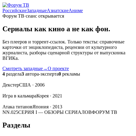
Российские
Западные
Азиатские
Аниме
Форум ТВ
·
сеанс открывается
Сериалы
как кино
а не как фон.
Без плееров и торрент-ссылок. Только тексты: справочные
карточки от энциклопедиста, рецензии от культурного
журналиста, разборы сценарной структуры от выпускника
ВГИКа.
Смотреть западные
→
О проекте
4
раздела
3
автора-эксперта
0
рекламы
Декстер
США · 2006
Игра в кальмара
Корея · 2021
Атака титанов
Япония · 2013
NN.025
СЕРИЯ I — ОБЗОРЫ СЕРИАЛОВ
ФОРУМ ТВ
Разделы