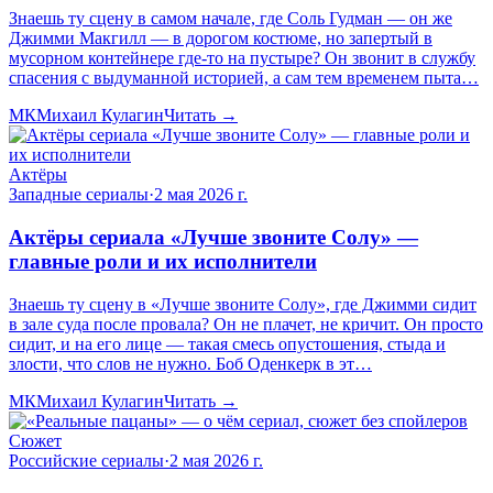
Знаешь ту сцену в самом начале, где Соль Гудман — он же
Джимми Макгилл — в дорогом костюме, но запертый в
мусорном контейнере где-то на пустыре? Он звонит в службу
спасения с выдуманной историей, а сам тем временем пыта…
МК
Михаил Кулагин
Читать →
Актёры
Западные сериалы
·
2 мая 2026 г.
Актёры сериала «Лучше звоните Солу» —
главные роли и их исполнители
Знаешь ту сцену в «Лучше звоните Солу», где Джимми сидит
в зале суда после провала? Он не плачет, не кричит. Он просто
сидит, и на его лице — такая смесь опустошения, стыда и
злости, что слов не нужно. Боб Оденкерк в эт…
МК
Михаил Кулагин
Читать →
Сюжет
Российские сериалы
·
2 мая 2026 г.