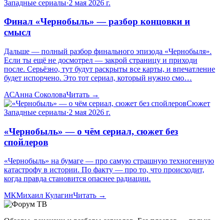
Западные сериалы
·
2 мая 2026 г.
Финал «Чернобыль» — разбор концовки и
смысл
Дальше — полный разбор финального эпизода «Чернобыля».
Если ты ещё не досмотрел — закрой страницу и приходи
после. Серьёзно, тут будут раскрыты все карты, и впечатление
будет испорчено. Это тот сериал, который нужно смо…
АС
Анна Соколова
Читать →
Сюжет
Западные сериалы
·
2 мая 2026 г.
«Чернобыль» — о чём сериал, сюжет без
спойлеров
«Чернобыль» на бумаге — про самую страшную техногенную
катастрофу в истории. По факту — про то, что происходит,
когда правда становится опаснее радиации.
МК
Михаил Кулагин
Читать →