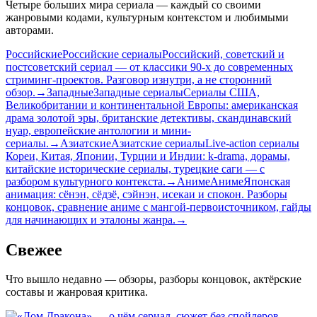
Четыре больших мира сериала — каждый со своими
жанровыми кодами, культурным контекстом и любимыми
авторами.
Российские
Российские сериалы
Российский, советский и
постсоветский сериал — от классики 90-х до современных
стриминг-проектов. Разговор изнутри, а не сторонний
обзор.
→
Западные
Западные сериалы
Сериалы США,
Великобритании и континентальной Европы: американская
драма золотой эры, британские детективы, скандинавский
нуар, европейские антологии и мини-
сериалы.
→
Азиатские
Азиатские сериалы
Live-action сериалы
Кореи, Китая, Японии, Турции и Индии: k-drama, дорамы,
китайские исторические сериалы, турецкие саги — с
разбором культурного контекста.
→
Аниме
Аниме
Японская
анимация: сёнэн, сёдзё, сэйнэн, исекаи и спокон. Разборы
концовок, сравнение аниме с мангой-первоисточником, гайды
для начинающих и эталоны жанра.
→
Свежее
Что вышло недавно — обзоры, разборы концовок, актёрские
составы и жанровая критика.