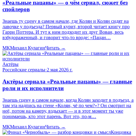
«Реальные пацаны» — о чём сериал, сюжет без
спойлеров
Знаешь ту сцену в самом начале, где Колян и Колян сидят на
лавочке у подъезда? Первый курит, второй читает книгу про
Гарри Поттера. И тут к ним подходит их друг Вован, весь
взбудораженный, и говорит что-то вроде: «Пацан…
МК
Михаил Кулагин
Читать →
Актёры
Российские сериалы
·
2 мая 2026 г.
Актёры сериала «Реальные пацаны» — главные
роли и их исполнители
Знаешь сцену в самом начале, когда Колян заходит в подъезд, а
там эта надпись на стене «Колян, чё по чем?»? Он смотрит на
неё, потом на камеру, вздыхает — и в этот момент ты уже
понимаешь, кто этот парень. Вот это, по-м…
МК
Михаил Кулагин
Читать →
Концовка