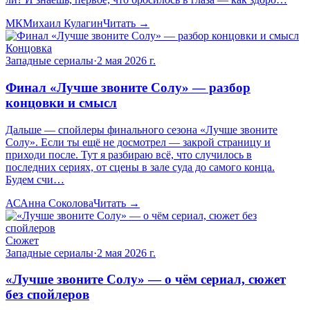
МК
Михаил Кулагин
Читать →
Концовка
Западные сериалы
·
2 мая 2026 г.
Финал «Лучше звоните Солу» — разбор
концовки и смысл
Дальше — спойлеры финального сезона «Лучше звоните
Солу». Если ты ещё не досмотрел — закрой страницу и
приходи после. Тут я разбираю всё, что случилось в
последних сериях, от сцены в зале суда до самого конца.
Будем счи…
АС
Анна Соколова
Читать →
Сюжет
Западные сериалы
·
2 мая 2026 г.
«Лучше звоните Солу» — о чём сериал, сюжет
без спойлеров