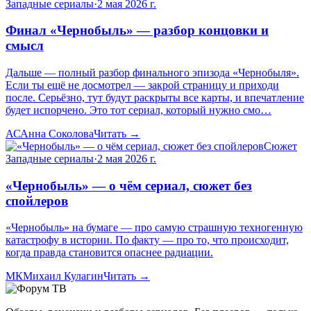
Западные сериалы
·
2 мая 2026 г.
Финал «Чернобыль» — разбор концовки и
смысл
Дальше — полный разбор финального эпизода «Чернобыля».
Если ты ещё не досмотрел — закрой страницу и приходи
после. Серьёзно, тут будут раскрыты все карты, и впечатление
будет испорчено. Это тот сериал, который нужно смо…
АС
Анна Соколова
Читать →
Сюжет
Западные сериалы
·
2 мая 2026 г.
«Чернобыль» — о чём сериал, сюжет без
спойлеров
«Чернобыль» на бумаге — про самую страшную техногенную
катастрофу в истории. По факту — про то, что происходит,
когда правда становится опаснее радиации.
МК
Михаил Кулагин
Читать →