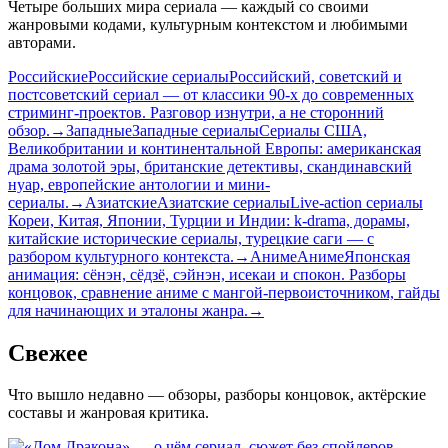
Четыре больших мира сериала — каждый со своими
жанровыми кодами, культурным контекстом и любимыми
авторами.
Российские
Российские сериалы
Российский, советский и
постсоветский сериал — от классики 90-х до современных
стриминг-проектов. Разговор изнутри, а не сторонний
обзор.
→
Западные
Западные сериалы
Сериалы США,
Великобритании и континентальной Европы: американская
драма золотой эры, британские детективы, скандинавский
нуар, европейские антологии и мини-
сериалы.
→
Азиатские
Азиатские сериалы
Live-action сериалы
Кореи, Китая, Японии, Турции и Индии: k-drama, дорамы,
китайские исторические сериалы, турецкие саги — с
разбором культурного контекста.
→
Аниме
Аниме
Японская
анимация: сёнэн, сёдзё, сэйнэн, исекаи и спокон. Разборы
концовок, сравнение аниме с мангой-первоисточником, гайды
для начинающих и эталоны жанра.
→
Свежее
Что вышло недавно — обзоры, разборы концовок, актёрские
составы и жанровая критика.