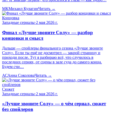
МК
Михаил Кулагин
Читать →
Концовка
Западные сериалы
·
2 мая 2026 г.
Финал «Лучше звоните Солу» — разбор
концовки и смысл
Дальше — спойлеры финального сезона «Лучше звоните
Солу». Если ты ещё не досмотрел — закрой страницу и
приходи после. Тут я разбираю всё, что случилось в
последних сериях, от сцены в зале суда до самого конца.
Будем счи…
АС
Анна Соколова
Читать →
Сюжет
Западные сериалы
·
2 мая 2026 г.
«Лучше звоните Солу» — о чём сериал, сюжет
без спойлеров