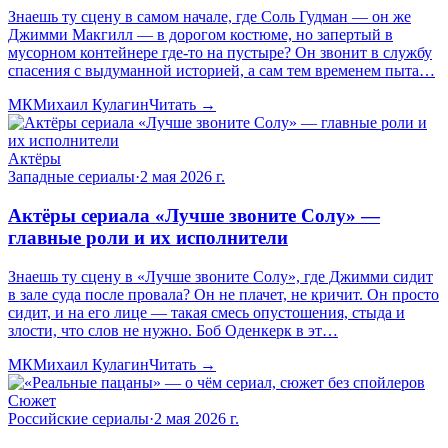
Знаешь ту сцену в самом начале, где Соль Гудман — он же
Джимми Макгилл — в дорогом костюме, но запертый в
мусорном контейнере где-то на пустыре? Он звонит в службу
спасения с выдуманной историей, а сам тем временем пыта…
МК
Михаил Кулагин
Читать →
Актёры
Западные сериалы
·
2 мая 2026 г.
Актёры сериала «Лучше звоните Солу» —
главные роли и их исполнители
Знаешь ту сцену в «Лучше звоните Солу», где Джимми сидит
в зале суда после провала? Он не плачет, не кричит. Он просто
сидит, и на его лице — такая смесь опустошения, стыда и
злости, что слов не нужно. Боб Оденкерк в эт…
МК
Михаил Кулагин
Читать →
Сюжет
Российские сериалы
·
2 мая 2026 г.