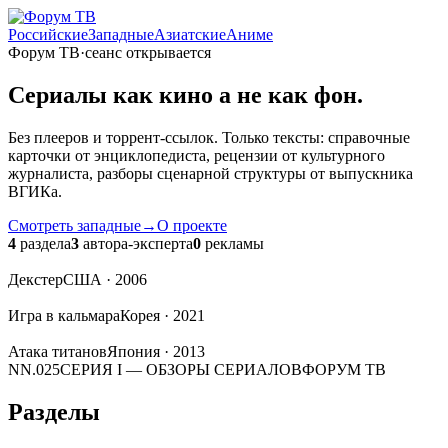
Российские
Западные
Азиатские
Аниме
Форум ТВ
·
сеанс открывается
Сериалы
как кино
а не как фон.
Без плееров и торрент-ссылок. Только тексты: справочные
карточки от энциклопедиста, рецензии от культурного
журналиста, разборы сценарной структуры от выпускника
ВГИКа.
Смотреть западные
→
О проекте
4
раздела
3
автора-эксперта
0
рекламы
Декстер
США · 2006
Игра в кальмара
Корея · 2021
Атака титанов
Япония · 2013
NN.025
СЕРИЯ I — ОБЗОРЫ СЕРИАЛОВ
ФОРУМ ТВ
Разделы