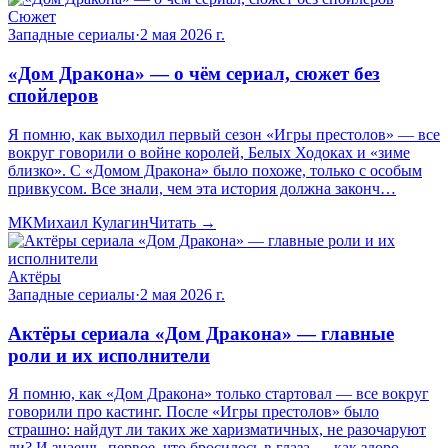
Сюжет
Западные сериалы
·
2 мая 2026 г.
«Дом Дракона» — о чём сериал, сюжет без
спойлеров
Я помню, как выходил первый сезон «Игры престолов» — все
вокруг говорили о войне королей, Белых Ходоках и «зиме
близко». С «Домом Дракона» было похоже, только с особым
привкусом. Все знали, чем эта история должна законч…
МК
Михаил Кулагин
Читать →
Актёры
Западные сериалы
·
2 мая 2026 г.
Актёры сериала «Дом Дракона» — главные
роли и их исполнители
Я помню, как «Дом Дракона» только стартовал — все вокруг
говорили про кастинг. После «Игры престолов» было
страшно: найдут ли таких же харизматичных, не разочаруют
ли? И знаешь, первое, что бросилось в глаза — как здоро…