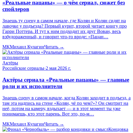
«Реальные пацаны» — о чём сериал, сюжет без
спойлеров
Знаешь ту сцену в самом начале, где Колян и Колян сидят на
лавочке у подъезда? Первый курит, второй читает книгу про
Гарри Поттера. И тут к ним подходит их друг Вован, весь
взбудораженный, и говорит что-то вроде: «Пацан…
МК
Михаил Кулагин
Читать →
Актёры
Российские сериалы
·
2 мая 2026 г.
Актёры сериала «Реальные пацаны» — главные
роли и их исполнители
Знаешь сцену в самом начале, когда Колян заходит в подъезд, а
там эта надпись на стене «Колян, чё по чем?»? Он смотрит на
неё, потом на камеру, вздыхает — и в этот момент ты уже
понимаешь, кто этот парень. Вот это, по-м…
МК
Михаил Кулагин
Читать →
Концовка