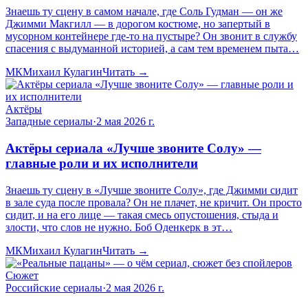
Знаешь ту сцену в самом начале, где Соль Гудман — он же
Джимми Макгилл — в дорогом костюме, но запертый в
мусорном контейнере где-то на пустыре? Он звонит в службу
спасения с выдуманной историей, а сам тем временем пыта…
МК
Михаил Кулагин
Читать →
Актёры
Западные сериалы
·
2 мая 2026 г.
Актёры сериала «Лучше звоните Солу» —
главные роли и их исполнители
Знаешь ту сцену в «Лучше звоните Солу», где Джимми сидит
в зале суда после провала? Он не плачет, не кричит. Он просто
сидит, и на его лице — такая смесь опустошения, стыда и
злости, что слов не нужно. Боб Оденкерк в эт…
МК
Михаил Кулагин
Читать →
Сюжет
Российские сериалы
·
2 мая 2026 г.