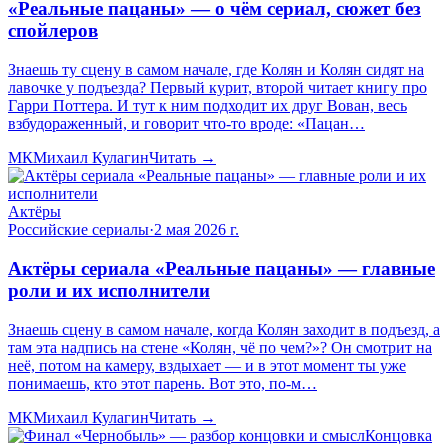
«Реальные пацаны» — о чём сериал, сюжет без
спойлеров
Знаешь ту сцену в самом начале, где Колян и Колян сидят на
лавочке у подъезда? Первый курит, второй читает книгу про
Гарри Поттера. И тут к ним подходит их друг Вован, весь
взбудораженный, и говорит что-то вроде: «Пацан…
МК
Михаил Кулагин
Читать →
Актёры
Российские сериалы
·
2 мая 2026 г.
Актёры сериала «Реальные пацаны» — главные
роли и их исполнители
Знаешь сцену в самом начале, когда Колян заходит в подъезд, а
там эта надпись на стене «Колян, чё по чем?»? Он смотрит на
неё, потом на камеру, вздыхает — и в этот момент ты уже
понимаешь, кто этот парень. Вот это, по-м…
МК
Михаил Кулагин
Читать →
Концовка