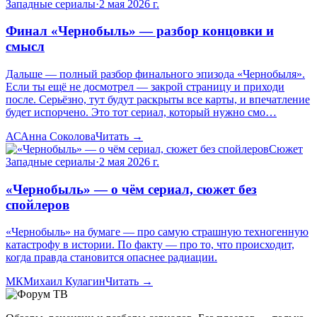
Западные сериалы
·
2 мая 2026 г.
Финал «Чернобыль» — разбор концовки и
смысл
Дальше — полный разбор финального эпизода «Чернобыля».
Если ты ещё не досмотрел — закрой страницу и приходи
после. Серьёзно, тут будут раскрыты все карты, и впечатление
будет испорчено. Это тот сериал, который нужно смо…
АС
Анна Соколова
Читать →
Сюжет
Западные сериалы
·
2 мая 2026 г.
«Чернобыль» — о чём сериал, сюжет без
спойлеров
«Чернобыль» на бумаге — про самую страшную техногенную
катастрофу в истории. По факту — про то, что происходит,
когда правда становится опаснее радиации.
МК
Михаил Кулагин
Читать →