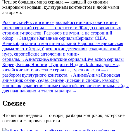
Четыре больших мира сериала — каждый со своими
жанровыми кодами, культурным контекстом и любимыми
авторами.
Российские
Российские сериалы
Российский, советский и
постсоветский сериал — от классики 90-х до современных
стриминг-проектов. Разговор изнутри, а не сторонний
обзор.
→
Западные
Западные сериалы
Сериалы США,
Великобритании и континентальной Европы: американская
драма золотой эры, британские детективы, скандинавский
нуар, европейские антологии и мини-
сериалы.
→
Азиатские
Азиатские сериалы
Live-action сериалы
Кореи, Китая, Японии, Турции и Индии: k-drama, дорамы,
китайские исторические сериалы, турецкие саги — с
разбором культурного контекста.
→
Аниме
Аниме
Японская
анимация: сёнэн, сёдзё, сэйнэн, исекаи и спокон. Разборы
концовок, сравнение аниме с мангой-первоисточником, гайды
для начинающих и эталоны жанра.
→
Свежее
Что вышло недавно — обзоры, разборы концовок, актёрские
составы и жанровая критика.