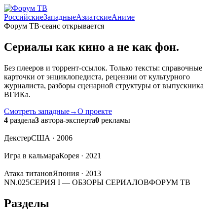
Российские
Западные
Азиатские
Аниме
Форум ТВ
·
сеанс открывается
Сериалы
как кино
а не как фон.
Без плееров и торрент-ссылок. Только тексты: справочные
карточки от энциклопедиста, рецензии от культурного
журналиста, разборы сценарной структуры от выпускника
ВГИКа.
Смотреть западные
→
О проекте
4
раздела
3
автора-эксперта
0
рекламы
Декстер
США · 2006
Игра в кальмара
Корея · 2021
Атака титанов
Япония · 2013
NN.025
СЕРИЯ I — ОБЗОРЫ СЕРИАЛОВ
ФОРУМ ТВ
Разделы