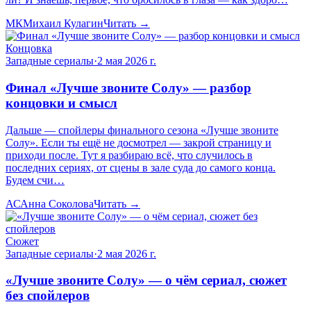
МК
Михаил Кулагин
Читать →
Концовка
Западные сериалы
·
2 мая 2026 г.
Финал «Лучше звоните Солу» — разбор
концовки и смысл
Дальше — спойлеры финального сезона «Лучше звоните
Солу». Если ты ещё не досмотрел — закрой страницу и
приходи после. Тут я разбираю всё, что случилось в
последних сериях, от сцены в зале суда до самого конца.
Будем счи…
АС
Анна Соколова
Читать →
Сюжет
Западные сериалы
·
2 мая 2026 г.
«Лучше звоните Солу» — о чём сериал, сюжет
без спойлеров