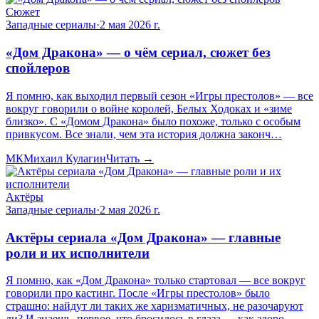
Сюжет
Западные сериалы
·
2 мая 2026 г.
«Дом Дракона» — о чём сериал, сюжет без
спойлеров
Я помню, как выходил первый сезон «Игры престолов» — все
вокруг говорили о войне королей, Белых Ходоках и «зиме
близко». С «Домом Дракона» было похоже, только с особым
привкусом. Все знали, чем эта история должна законч…
МК
Михаил Кулагин
Читать →
Актёры
Западные сериалы
·
2 мая 2026 г.
Актёры сериала «Дом Дракона» — главные
роли и их исполнители
Я помню, как «Дом Дракона» только стартовал — все вокруг
говорили про кастинг. После «Игры престолов» было
страшно: найдут ли таких же харизматичных, не разочаруют
ли? И знаешь, первое, что бросилось в глаза — как здоро…