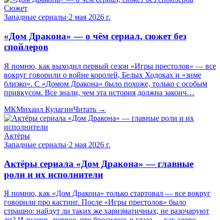
Сюжет
Западные сериалы
·
2 мая 2026 г.
«Дом Дракона» — о чём сериал, сюжет без
спойлеров
Я помню, как выходил первый сезон «Игры престолов» — все
вокруг говорили о войне королей, Белых Ходоках и «зиме
близко». С «Домом Дракона» было похоже, только с особым
привкусом. Все знали, чем эта история должна законч…
МК
Михаил Кулагин
Читать →
Актёры
Западные сериалы
·
2 мая 2026 г.
Актёры сериала «Дом Дракона» — главные
роли и их исполнители
Я помню, как «Дом Дракона» только стартовал — все вокруг
говорили про кастинг. После «Игры престолов» было
страшно: найдут ли таких же харизматичных, не разочаруют
ли? И знаешь, первое, что бросилось в глаза — как здоро…