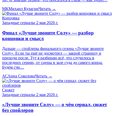
МК
Михаил Кулагин
Читать →
Концовка
Западные сериалы
·
2 мая 2026 г.
Финал «Лучше звоните Солу» — разбор
концовки и смысл
Дальше — спойлеры финального сезона «Лучше звоните
Солу». Если ты ещё не досмотрел — закрой страницу и
приходи после. Тут я разбираю всё, что случилось в
последних сериях, от сцены в зале суда до самого конца.
Будем счи…
АС
Анна Соколова
Читать →
Сюжет
Западные сериалы
·
2 мая 2026 г.
«Лучше звоните Солу» — о чём сериал, сюжет
без спойлеров