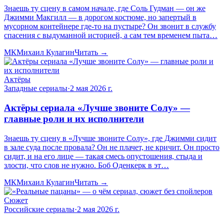
Знаешь ту сцену в самом начале, где Соль Гудман — он же
Джимми Макгилл — в дорогом костюме, но запертый в
мусорном контейнере где-то на пустыре? Он звонит в службу
спасения с выдуманной историей, а сам тем временем пыта…
МК
Михаил Кулагин
Читать →
Актёры
Западные сериалы
·
2 мая 2026 г.
Актёры сериала «Лучше звоните Солу» —
главные роли и их исполнители
Знаешь ту сцену в «Лучше звоните Солу», где Джимми сидит
в зале суда после провала? Он не плачет, не кричит. Он просто
сидит, и на его лице — такая смесь опустошения, стыда и
злости, что слов не нужно. Боб Оденкерк в эт…
МК
Михаил Кулагин
Читать →
Сюжет
Российские сериалы
·
2 мая 2026 г.