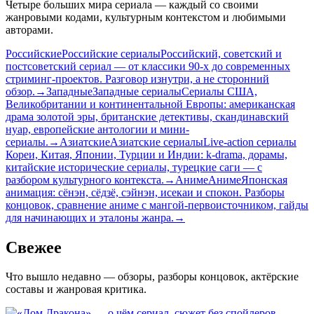
Четыре больших мира сериала — каждый со своими
жанровыми кодами, культурным контекстом и любимыми
авторами.
Российские
Российские сериалы
Российский, советский и
постсоветский сериал — от классики 90-х до современных
стриминг-проектов. Разговор изнутри, а не сторонний
обзор.
→
Западные
Западные сериалы
Сериалы США,
Великобритании и континентальной Европы: американская
драма золотой эры, британские детективы, скандинавский
нуар, европейские антологии и мини-
сериалы.
→
Азиатские
Азиатские сериалы
Live-action сериалы
Кореи, Китая, Японии, Турции и Индии: k-drama, дорамы,
китайские исторические сериалы, турецкие саги — с
разбором культурного контекста.
→
Аниме
Аниме
Японская
анимация: сёнэн, сёдзё, сэйнэн, исекаи и спокон. Разборы
концовок, сравнение аниме с мангой-первоисточником, гайды
для начинающих и эталоны жанра.
→
Свежее
Что вышло недавно — обзоры, разборы концовок, актёрские
составы и жанровая критика.