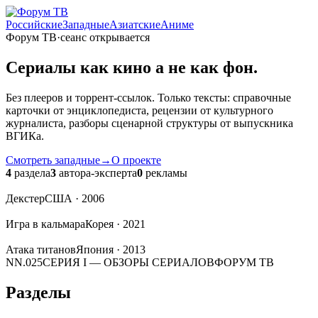
Российские
Западные
Азиатские
Аниме
Форум ТВ
·
сеанс открывается
Сериалы
как кино
а не как фон.
Без плееров и торрент-ссылок. Только тексты: справочные
карточки от энциклопедиста, рецензии от культурного
журналиста, разборы сценарной структуры от выпускника
ВГИКа.
Смотреть западные
→
О проекте
4
раздела
3
автора-эксперта
0
рекламы
Декстер
США · 2006
Игра в кальмара
Корея · 2021
Атака титанов
Япония · 2013
NN.025
СЕРИЯ I — ОБЗОРЫ СЕРИАЛОВ
ФОРУМ ТВ
Разделы