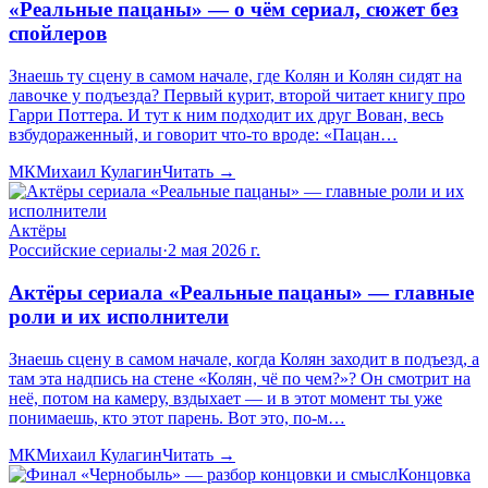
«Реальные пацаны» — о чём сериал, сюжет без
спойлеров
Знаешь ту сцену в самом начале, где Колян и Колян сидят на
лавочке у подъезда? Первый курит, второй читает книгу про
Гарри Поттера. И тут к ним подходит их друг Вован, весь
взбудораженный, и говорит что-то вроде: «Пацан…
МК
Михаил Кулагин
Читать →
Актёры
Российские сериалы
·
2 мая 2026 г.
Актёры сериала «Реальные пацаны» — главные
роли и их исполнители
Знаешь сцену в самом начале, когда Колян заходит в подъезд, а
там эта надпись на стене «Колян, чё по чем?»? Он смотрит на
неё, потом на камеру, вздыхает — и в этот момент ты уже
понимаешь, кто этот парень. Вот это, по-м…
МК
Михаил Кулагин
Читать →
Концовка