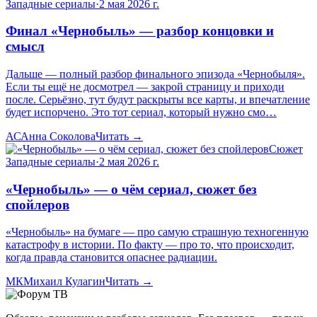
Западные сериалы
·
2 мая 2026 г.
Финал «Чернобыль» — разбор концовки и
смысл
Дальше — полный разбор финального эпизода «Чернобыля».
Если ты ещё не досмотрел — закрой страницу и приходи
после. Серьёзно, тут будут раскрыты все карты, и впечатление
будет испорчено. Это тот сериал, который нужно смо…
АС
Анна Соколова
Читать →
Сюжет
Западные сериалы
·
2 мая 2026 г.
«Чернобыль» — о чём сериал, сюжет без
спойлеров
«Чернобыль» на бумаге — про самую страшную техногенную
катастрофу в истории. По факту — про то, что происходит,
когда правда становится опаснее радиации.
МК
Михаил Кулагин
Читать →