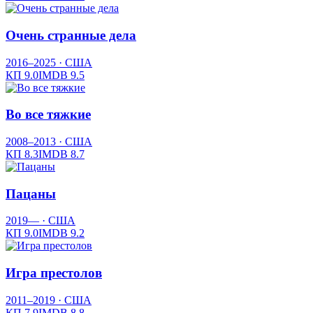
Очень странные дела
2016–2025
· США
КП
9.0
IMDB
9.5
Во все тяжкие
2008–2013
· США
КП
8.3
IMDB
8.7
Пацаны
2019—
· США
КП
9.0
IMDB
9.2
Игра престолов
2011–2019
· США
КП
7.9
IMDB
8.8