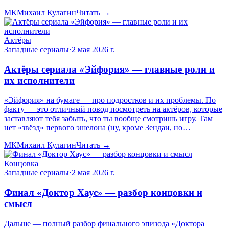
МК
Михаил Кулагин
Читать →
Актёры
Западные сериалы
·
2 мая 2026 г.
Актёры сериала «Эйфория» — главные роли и
их исполнители
«Эйфория» на бумаге — про подростков и их проблемы. По
факту — это отличный повод посмотреть на актёров, которые
заставляют тебя забыть, что ты вообще смотришь игру. Там
нет «звёзд» первого эшелона (ну, кроме Зендаи, но…
МК
Михаил Кулагин
Читать →
Концовка
Западные сериалы
·
2 мая 2026 г.
Финал «Доктор Хаус» — разбор концовки и
смысл
Дальше — полный разбор финального эпизода «Доктора