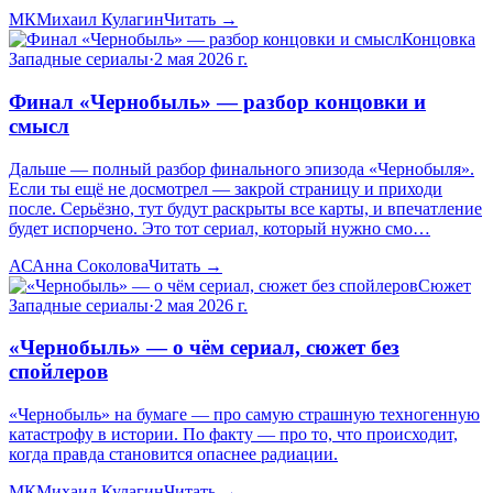
МК
Михаил Кулагин
Читать →
Концовка
Западные сериалы
·
2 мая 2026 г.
Финал «Чернобыль» — разбор концовки и
смысл
Дальше — полный разбор финального эпизода «Чернобыля».
Если ты ещё не досмотрел — закрой страницу и приходи
после. Серьёзно, тут будут раскрыты все карты, и впечатление
будет испорчено. Это тот сериал, который нужно смо…
АС
Анна Соколова
Читать →
Сюжет
Западные сериалы
·
2 мая 2026 г.
«Чернобыль» — о чём сериал, сюжет без
спойлеров
«Чернобыль» на бумаге — про самую страшную техногенную
катастрофу в истории. По факту — про то, что происходит,
когда правда становится опаснее радиации.
МК
Михаил Кулагин
Читать →