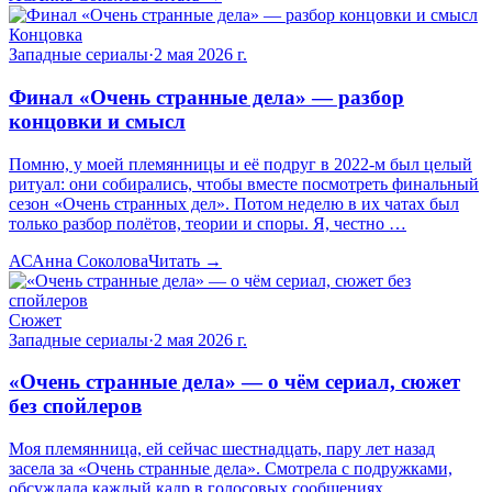
Концовка
Западные сериалы
·
2 мая 2026 г.
Финал «Очень странные дела» — разбор
концовки и смысл
Помню, у моей племянницы и её подруг в 2022-м был целый
ритуал: они собирались, чтобы вместе посмотреть финальный
сезон «Очень странных дел». Потом неделю в их чатах был
только разбор полётов, теории и споры. Я, честно …
АС
Анна Соколова
Читать →
Сюжет
Западные сериалы
·
2 мая 2026 г.
«Очень странные дела» — о чём сериал, сюжет
без спойлеров
Моя племянница, ей сейчас шестнадцать, пару лет назад
засела за «Очень странные дела». Смотрела с подружками,
обсуждала каждый кадр в голосовых сообщениях,