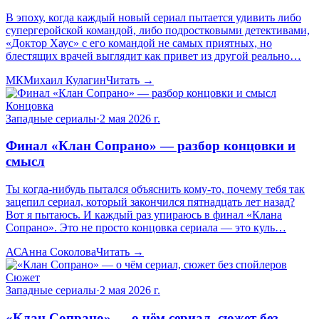
В эпоху, когда каждый новый сериал пытается удивить либо
супергеройской командой, либо подростковыми детективами,
«Доктор Хаус» с его командой не самых приятных, но
блестящих врачей выглядит как привет из другой реально…
МК
Михаил Кулагин
Читать →
Концовка
Западные сериалы
·
2 мая 2026 г.
Финал «Клан Сопрано» — разбор концовки и
смысл
Ты когда-нибудь пытался объяснить кому-то, почему тебя так
зацепил сериал, который закончился пятнадцать лет назад?
Вот я пытаюсь. И каждый раз упираюсь в финал «Клана
Сопрано». Это не просто концовка сериала — это куль…
АС
Анна Соколова
Читать →
Сюжет
Западные сериалы
·
2 мая 2026 г.
«Клан Сопрано» — о чём сериал, сюжет без