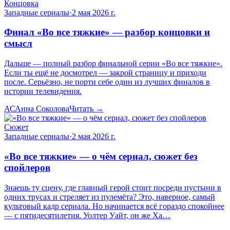
Концовка
Западные сериалы
·
2 мая 2026 г.
Финал «Во все тяжкие» — разбор концовки и
смысл
Дальше — полный разбор финальной серии «Во все тяжкие».
Если ты ещё не досмотрел — закрой страницу и приходи
после. Серьёзно, не порти себе один из лучших финалов в
истории телевидения.
АС
Анна Соколова
Читать →
Сюжет
Западные сериалы
·
2 мая 2026 г.
«Во все тяжкие» — о чём сериал, сюжет без
спойлеров
Знаешь ту сцену, где главный герой стоит посреди пустыни в
одних трусах и стреляет из пулемёта? Это, наверное, самый
культовый кадр сериала. Но начинается всё гораздо спокойнее
— с пятидесятилетия. Уолтер Уайт, он же Ха…