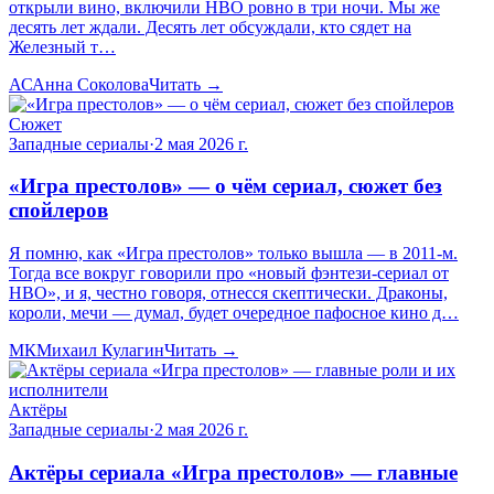
открыли вино, включили HBO ровно в три ночи. Мы же
десять лет ждали. Десять лет обсуждали, кто сядет на
Железный т…
АС
Анна Соколова
Читать →
Сюжет
Западные сериалы
·
2 мая 2026 г.
«Игра престолов» — о чём сериал, сюжет без
спойлеров
Я помню, как «Игра престолов» только вышла — в 2011-м.
Тогда все вокруг говорили про «новый фэнтези-сериал от
HBO», и я, честно говоря, отнесся скептически. Драконы,
короли, мечи — думал, будет очередное пафосное кино д…
МК
Михаил Кулагин
Читать →
Актёры
Западные сериалы
·
2 мая 2026 г.
Актёры сериала «Игра престолов» — главные