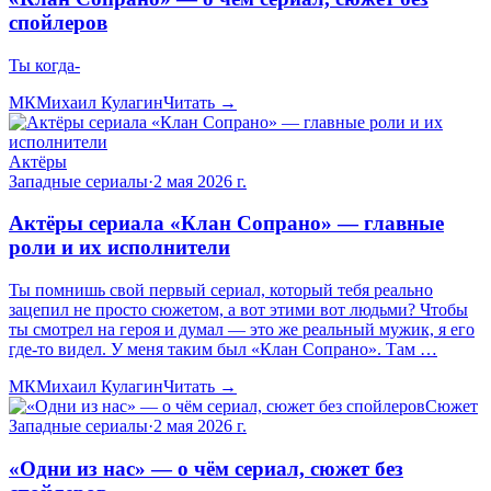
спойлеров
Ты когда-
МК
Михаил Кулагин
Читать →
Актёры
Западные сериалы
·
2 мая 2026 г.
Актёры сериала «Клан Сопрано» — главные
роли и их исполнители
Ты помнишь свой первый сериал, который тебя реально
зацепил не просто сюжетом, а вот этими вот людьми? Чтобы
ты смотрел на героя и думал — это же реальный мужик, я его
где-то видел. У меня таким был «Клан Сопрано». Там …
МК
Михаил Кулагин
Читать →
Сюжет
Западные сериалы
·
2 мая 2026 г.
«Одни из нас» — о чём сериал, сюжет без