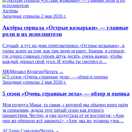
Актёры
Западные сериалы
·
2 мая 2026 г.
Актёры сериала «Острые козырьки» — главные
роли и их исполнители
Слушай, я тут на днях пересматривал «Острые козырьки», и
снова залип на том, как там люди играют. Знаешь, в сериале,
где одних главных героев штук десять, очень важно, чтобы
каждый держал свой угол. И чтобы ты смотрел н…
МК
Михаил Кулагин
Читать →
Западные сериалы
·
2 мая 2026 г.
5 сезон «Очень странные дела» — обзор и оценка
Моя подруга Маша, та самая, с которой мы обычно вино пьём
за сериалами, ждала этот пятый сезон как второго
пришествия. Честно, я уже подустала от её восторгов: «Аня,
они же обещали всё закрыть!», «Аня, мы же должны узна…
АС
Анна Соколова
Читать →