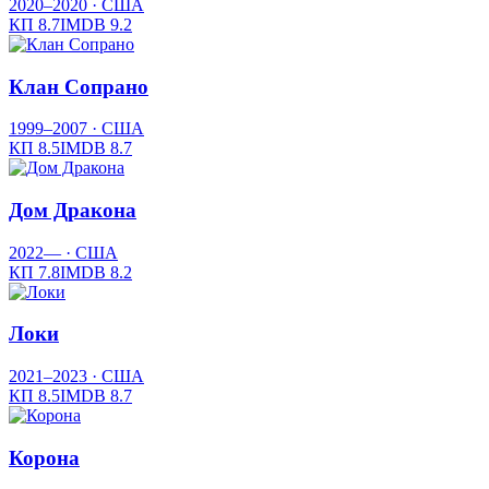
2020–2020
· США
КП
8.7
IMDB
9.2
Клан Сопрано
1999–2007
· США
КП
8.5
IMDB
8.7
Дом Дракона
2022—
· США
КП
7.8
IMDB
8.2
Локи
2021–2023
· США
КП
8.5
IMDB
8.7
Корона