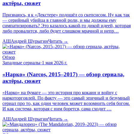
актёры, сюжет
Признаюсь, я к «Декстере» подошёл со скепсисом. Ну как так
— серийный убийца в главной роли, и мы должны ему
симпатизировать? Это казалось какой-то дикой идеей, которая
либо провалится, либо будет слишком мрачной и непр…
АШ
Андрей Шурыгин
Читать →
Обзор
Западные сериалы
·
1 мая 2026 г.
«Нарко» (Narcos, 2015–2017) — обзор сериала,
актёры, сюжет
«Нарко» на бумаге — это история про кокаин и войну с
наркоторговлей. По факту — это самый эпичный и безумный
сериал про то, как один человек может возомнить себя богом.
И как система, которая с ним борется, сама сходит …
АШ
Андрей Шурыгин
Читать →