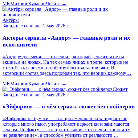
МК
Михаил Кулагин
Читать →
Актёры
Западные сериалы
·
2 мая 2026 г.
Актёры сериала «Андор» — главные роли и их
исполнители
«Андор» для меня — это сериал, который держится не на
экшне, а на людях. На тех самых лицах в толпе, которые не
хотят быть героями, но обстоятельства заставляют. И
актёрский состав здесь подобран так, что веришь каждому…
МК
Михаил Кулагин
Читать →
Сюжет
Западные сериалы
·
2 мая 2026 г.
«Эйфория» — о чём сериал, сюжет без спойлеров
«Эйфория» на бумаге — это про американских подростков,
которые много пьют, употребляют наркотики и занимаются
сексом. По факту — это про то, как все эти вещи становятся
не развлечением, а способом убежать от реальности,…