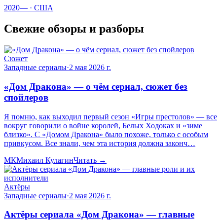
2020—
· США
Свежие обзоры и разборы
Сюжет
Западные сериалы
·
2 мая 2026 г.
«Дом Дракона» — о чём сериал, сюжет без
спойлеров
Я помню, как выходил первый сезон «Игры престолов» — все
вокруг говорили о войне королей, Белых Ходоках и «зиме
близко». С «Домом Дракона» было похоже, только с особым
привкусом. Все знали, чем эта история должна законч…
МК
Михаил Кулагин
Читать →
Актёры
Западные сериалы
·
2 мая 2026 г.
Актёры сериала «Дом Дракона» — главные