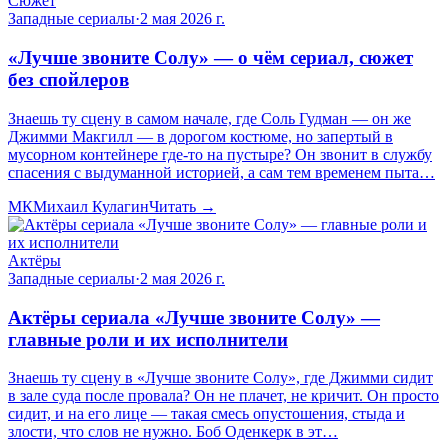
Сюжет
Западные сериалы
·
2 мая 2026 г.
«Лучше звоните Солу» — о чём сериал, сюжет
без спойлеров
Знаешь ту сцену в самом начале, где Соль Гудман — он же
Джимми Макгилл — в дорогом костюме, но запертый в
мусорном контейнере где-то на пустыре? Он звонит в службу
спасения с выдуманной историей, а сам тем временем пыта…
МК
Михаил Кулагин
Читать →
Актёры
Западные сериалы
·
2 мая 2026 г.
Актёры сериала «Лучше звоните Солу» —
главные роли и их исполнители
Знаешь ту сцену в «Лучше звоните Солу», где Джимми сидит
в зале суда после провала? Он не плачет, не кричит. Он просто
сидит, и на его лице — такая смесь опустошения, стыда и
злости, что слов не нужно. Боб Оденкерк в эт…