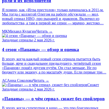
роли и их исполнители
Я помню, как «Игра престолов» только начиналась в 2011-м.
Мы тогда с коллегой Олегом на работе обсуждали — мол,
новый сериал HBO, про рыцарей и драконов. Включил из
любопытства, а там в первой же серии — мрачно, жестоко…
МК
Михаил Кулагин
Читать →
Западные сериалы
·
2 мая 2026 г.
4 сезон «Пацаны» — обзор и оценка
В эпоху, когда каждый новый сезон сериала пытается быть
больше, ярче и скандальнее предыдущего, четвёртый сезон
«Пацанов» пошёл другим путём. Он стал меньше. Не по
бюджету или экшену, а по масштабу души. Если первые три…
АС
Анна Соколова
Читать →
Сюжет
Западные сериалы
·
2 мая 2026 г.
«Пацаны» — о чём сериал, сюжет без спойлеров
В эпоху, когда супергерои в кино — это про благородных