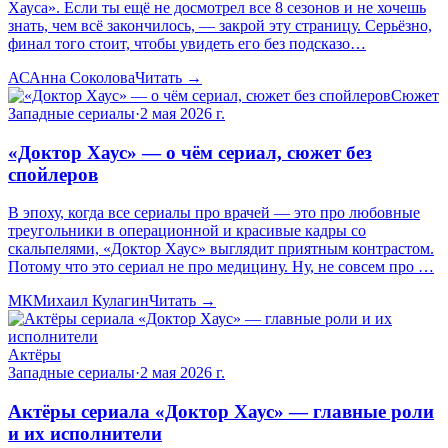
Хауса». Если ты ещё не досмотрел все 8 сезонов и не хочешь
знать, чем всё закончилось, — закрой эту страницу. Серьёзно,
финал того стоит, чтобы увидеть его без подсказо…
АС
Анна Соколова
Читать →
Сюжет
Западные сериалы
·
2 мая 2026 г.
«Доктор Хаус» — о чём сериал, сюжет без
спойлеров
В эпоху, когда все сериалы про врачей — это про любовные
треугольники в операционной и красивые кадры со
скальпелями, «Доктор Хаус» выглядит приятным контрастом.
Потому что это сериал не про медицину. Ну, не совсем про …
МК
Михаил Кулагин
Читать →
Актёры
Западные сериалы
·
2 мая 2026 г.
Актёры сериала «Доктор Хаус» — главные роли
и их исполнители