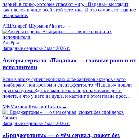
парней в трико, которые спасают мир, «Пацаны» выглядит
как плевок в лицо всей этой эстетике. И это самое его главное
очарование.
АШ
Андрей Шурыгин
Читать →
Актёры
Западные сериалы
·
2 мая 2026 г.
Актёры сериала «Пацаны» — главные роли и их
исполнители
Если в эпоху супергеройских блокбастеров актёров часто
подбирают под костюм и спецэффекты, то «Пацаны» пошли
другим путём. Здесь важно не как персонаж выглядит в
полёте, а что у него на душе, и кастинг в этом плане прос…
МК
Михаил Кулагин
Читать →
Сюжет
Западные сериалы
·
2 мая 2026 г.
«Бриджертоны» — о чём сериал, сюжет без