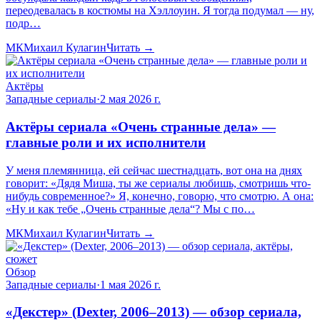
переодевалась в костюмы на Хэллоуин. Я тогда подумал — ну,
подр…
МК
Михаил Кулагин
Читать →
Актёры
Западные сериалы
·
2 мая 2026 г.
Актёры сериала «Очень странные дела» —
главные роли и их исполнители
У меня племянница, ей сейчас шестнадцать, вот она на днях
говорит: «Дядя Миша, ты же сериалы любишь, смотришь что-
нибудь современное?» Я, конечно, говорю, что смотрю. А она:
«Ну и как тебе „Очень странные дела“? Мы с по…
МК
Михаил Кулагин
Читать →
Обзор
Западные сериалы
·
1 мая 2026 г.
«Декстер» (Dexter, 2006–2013) — обзор сериала,