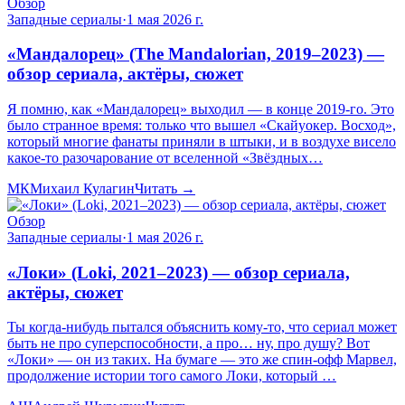
Обзор
Западные сериалы
·
1 мая 2026 г.
«Мандалорец» (The Mandalorian, 2019–2023) —
обзор сериала, актёры, сюжет
Я помню, как «Мандалорец» выходил — в конце 2019-го. Это
было странное время: только что вышел «Скайуокер. Восход»,
который многие фанаты приняли в штыки, и в воздухе висело
какое-то разочарование от вселенной «Звёздных…
МК
Михаил Кулагин
Читать →
Обзор
Западные сериалы
·
1 мая 2026 г.
«Локи» (Loki, 2021–2023) — обзор сериала,
актёры, сюжет
Ты когда-нибудь пытался объяснить кому-то, что сериал может
быть не про суперспособности, а про… ну, про душу? Вот
«Локи» — он из таких. На бумаге — это же спин-офф Марвел,
продолжение истории того самого Локи, который …