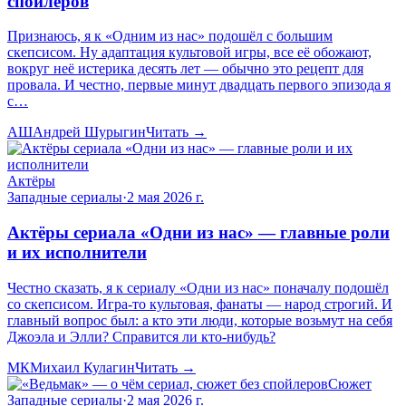
спойлеров
Признаюсь, я к «Одним из нас» подошёл с большим
скепсисом. Ну адаптация культовой игры, все её обожают,
вокруг неё истерика десять лет — обычно это рецепт для
провала. И честно, первые минут двадцать первого эпизода я
с…
АШ
Андрей Шурыгин
Читать →
Актёры
Западные сериалы
·
2 мая 2026 г.
Актёры сериала «Одни из нас» — главные роли
и их исполнители
Честно сказать, я к сериалу «Одни из нас» поначалу подошёл
со скепсисом. Игра-то культовая, фанаты — народ строгий. И
главный вопрос был: а кто эти люди, которые возьмут на себя
Джоэла и Элли? Справится ли кто-нибудь?
МК
Михаил Кулагин
Читать →
Сюжет
Западные сериалы
·
2 мая 2026 г.