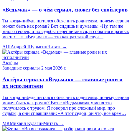
«Ведьмак» — о чём сериал, сюжет без спойлеров
Ты когда-нибудь пытался объяснить родителям, почему сериал
может быть как роман? Вот сидишь и думаешь: «Ну, там же
много героев, и их судьбы переплетаются, и события в разных
местах…». «Ведьмак» — это как раз такой случ…
АШ
Андрей Шурыгин
Читать →
Актёры
Западные сериалы
·
2 мая 2026 г.
Актёры сериала «Ведьмак» — главные роли и
их исполнители
Ты когда-нибудь пытался объяснить родителям, почему сериал
может быть как роман? Вот с «Ведьмаком» у меня это
получилось с трудом. Я говорил про сложный мир, про
судьбы, а они спрашивали: «А этот седой, он что, всё врем…
МК
Михаил Кулагин
Читать →