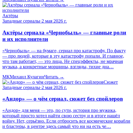
Актёры
Западные сериалы
·
2 мая 2026 г.
Актёры сериала «Чернобыль» — главные роли
и их исполнители
«Чернобыль» — на бумаге, сериал про катастрофу. По факту
— про людей, которые в эту катастрофу попали. И главное,
что там работает, — это лица. Не спецэффекты, не мрачная
музыка, а конкретные морщины, взгляды, тихие диа…
МК
Михаил Кулагин
Читать →
Сюжет
Западные сериалы
·
2 мая 2026 г.
«Андор» — о чём сериал, сюжет без спойлеров
«Андор» для меня — это, по сути, история про мужика,
который просто хотел найти свою сестру и в итоге нашёл
войну. Нет, серьёзно. Если отбросить все космические корабли
и бластеры, в центре здесь самый что ни на есть че…