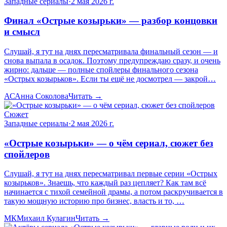
Западные сериалы
·
2 мая 2026 г.
Финал «Острые козырьки» — разбор концовки
и смысл
Слушай, я тут на днях пересматривала финальный сезон — и
снова выпала в осадок. Поэтому предупреждаю сразу, и очень
жирно: дальше — полные спойлеры финального сезона
«Острых козырьков». Если ты ещё не досмотрел — закрой…
АС
Анна Соколова
Читать →
Сюжет
Западные сериалы
·
2 мая 2026 г.
«Острые козырьки» — о чём сериал, сюжет без
спойлеров
Слушай, я тут на днях пересматривал первые серии «Острых
козырьков». Знаешь, что каждый раз цепляет? Как там всё
начинается с тихой семейной драмы, а потом раскручивается в
такую мощную историю про бизнес, власть и то, …
МК
Михаил Кулагин
Читать →