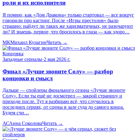
роли и их исполнители
Я помню, как «Дом Дракона» только стартовал — все вокруг
говорили про кастинг. После «Игры престолов» было
страшно: найдут ли таких же харизматичных, не разочаруют
ли? И знаешь, первое, что бросилось в глаза — как здоро…
МК
Михаил Кулагин
Читать →
Концовка
Западные сериалы
·
2 мая 2026 г.
Финал «Лучше звоните Солу» — разбор
концовки и смысл
Дальше — спойлеры финального сезона «Лучше звоните
Солу». Если ты ещё не досмотрел — закрой страницу и
приходи после. Тут я разбираю всё, что случилось в
последних сериях, от сцены в зале суда до самого конца.
Будем счи…
АС
Анна Соколова
Читать →