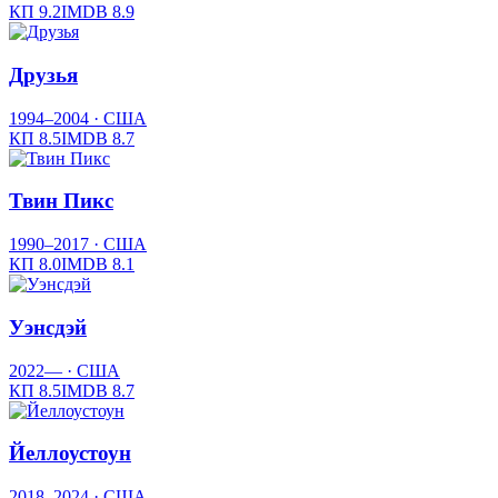
КП
9.2
IMDB
8.9
Друзья
1994–2004
· США
КП
8.5
IMDB
8.7
Твин Пикс
1990–2017
· США
КП
8.0
IMDB
8.1
Уэнсдэй
2022—
· США
КП
8.5
IMDB
8.7
Йеллоустоун
2018–2024
· США