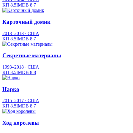
КП
8.5
IMDB
8.7
Карточный домик
2013–2018
· США
КП
8.5
IMDB
8.7
Секретные материалы
1993–2018
· США
КП
8.5
IMDB
8.8
Нарко
2015–2017
· США
КП
8.5
IMDB
8.7
Ход королевы