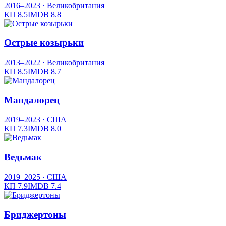
2016–2023
· Великобритания
КП
8.5
IMDB
8.8
Острые козырьки
2013–2022
· Великобритания
КП
8.5
IMDB
8.7
Мандалорец
2019–2023
· США
КП
7.3
IMDB
8.0
Ведьмак
2019–2025
· США
КП
7.9
IMDB
7.4
Бриджертоны