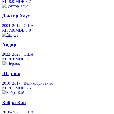
КП
8.8
IMDB
8.7
Доктор Хаус
2004–2012
· США
КП
7.8
IMDB
8.0
Андор
2022–2025
· США
КП
8.9
IMDB
9.1
Шерлок
2010–2017
· Великобритания
КП
8.1
IMDB
8.5
Кобра Кай
2018–2025
· США