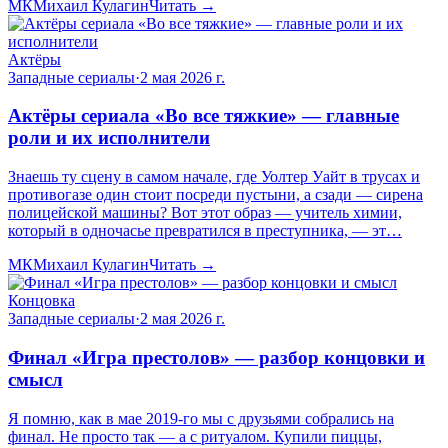
МК
Михаил Кулагин
Читать →
Актёры
Западные сериалы
·
2 мая 2026 г.
Актёры сериала «Во все тяжкие» — главные
роли и их исполнители
Знаешь ту сцену в самом начале, где Уолтер Уайт в трусах и
противогазе один стоит посреди пустыни, а сзади — сирена
полицейской машины? Вот этот образ — учитель химии,
который в одночасье превратился в преступника, — эт…
МК
Михаил Кулагин
Читать →
Концовка
Западные сериалы
·
2 мая 2026 г.
Финал «Игра престолов» — разбор концовки и
смысл
Я помню, как в мае 2019-го мы с друзьями собрались на
финал. Не просто так — а с ритуалом. Купили пиццы,