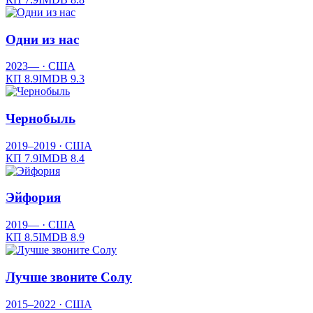
Одни из нас
2023—
· США
КП
8.9
IMDB
9.3
Чернобыль
2019–2019
· США
КП
7.9
IMDB
8.4
Эйфория
2019—
· США
КП
8.5
IMDB
8.9
Лучше звоните Солу
2015–2022
· США