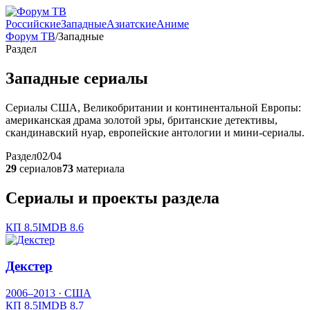
Российские
Западные
Азиатские
Аниме
Форум ТВ
/
Западные
Раздел
Западные сериалы
Сериалы США, Великобритании и континентальной Европы:
американская драма золотой эры, британские детективы,
скандинавский нуар, европейские антологии и мини-сериалы.
Раздел
02
/
04
29
сериалов
73
материала
Сериалы и проекты раздела
КП
8.5
IMDB
8.6
Декстер
2006–2013
· США
КП
8.5
IMDB
8.7