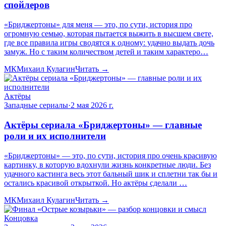
спойлеров
«Бриджертоны» для меня — это, по сути, история про
огромную семью, которая пытается выжить в высшем свете,
где все правила игры сводятся к одному: удачно выдать дочь
замуж. Но с таким количеством детей и таким характеро…
МК
Михаил Кулагин
Читать →
Актёры
Западные сериалы
·
2 мая 2026 г.
Актёры сериала «Бриджертоны» — главные
роли и их исполнители
«Бриджертоны» — это, по сути, история про очень красивую
картинку, в которую вдохнули жизнь конкретные люди. Без
удачного кастинга весь этот бальный шик и сплетни так бы и
остались красивой открыткой. Но актёры сделали …
МК
Михаил Кулагин
Читать →
Концовка