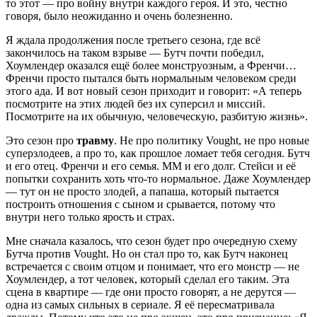
то этот — про войну внутри каждого героя. И это, честно
говоря, было неожиданно и очень болезненно.
Я ждала продолжения после третьего сезона, где всё
закончилось на таком взрыве — Бутч почти победил,
Хоумлендер оказался ещё более монструозным, а Френчи…
Френчи просто пытался быть нормальным человеком среди
этого ада. И вот новый сезон приходит и говорит: «А теперь
посмотрите на этих людей без их суперсил и миссий.
Посмотрите на их обычную, человеческую, разбитую жизнь».
Это сезон про
травму
. Не про политику Vought, не про новые
суперзлодеев, а про то, как прошлое ломает тебя сегодня. Бутч
и его отец. Френчи и его семья. ММ и его долг. Стейси и её
попытки сохранить хоть что-то нормальное. Даже Хоумлендер
— тут он не просто злодей, а папаша, который пытается
построить отношения с сыном и срывается, потому что
внутри него только ярость и страх.
Мне сначала казалось, что сезон будет про очередную схему
Бутча против Vought. Но он стал про то, как Бутч наконец
встречается с своим отцом и понимает, что его монстр — не
Хоумлендер, а тот человек, который сделал его таким. Эта
сцена в квартире — где они просто говорят, а не дерутся —
одна из самых сильных в сериале. Я её пересматривала