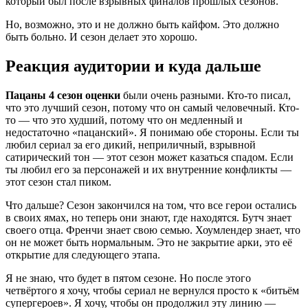
который был после взрывных финалов прошлых сезонов.
Но, возможно, это и не должно быть кайфом. Это должно
быть больно. И сезон делает это хорошо.
Реакция аудитории и куда дальше
Пацаны 4 сезон оценки
были очень разными. Кто-то писал,
что это лучший сезон, потому что он самый человечный. Кто-
то — что это худший, потому что он медленный и
недостаточно «пацанский». Я понимаю обе стороны. Если ты
любил сериал за его дикий, неприличный, взрывной
сатирический тон — этот сезон может казаться спадом. Если
ты любил его за персонажей и их внутренние конфликты —
этот сезон стал пиком.
Что дальше? Сезон закончился на том, что все герои остались
в своих ямах, но теперь они знают, где находятся. Бутч знает
своего отца. Френчи знает свою семью. Хоумлендер знает, что
он не может быть нормальным. Это не закрытие арки, это её
открытие для следующего этапа.
Я не знаю, что будет в пятом сезоне. Но после этого
четвёртого я хочу, чтобы сериал не вернулся просто к «битьём
супергероев». Я хочу, чтобы он продолжил эту линию —