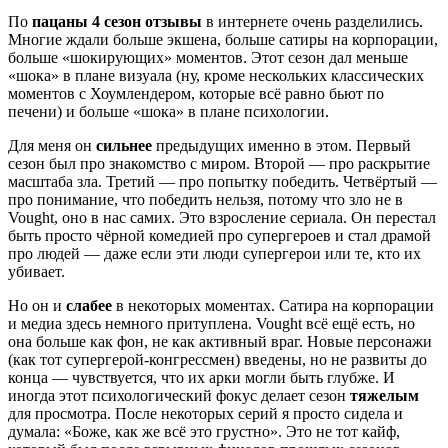
По
пацаны 4 сезон отзывы
в интернете очень разделились.
Многие ждали больше экшена, больше сатиры на корпорации,
больше «шокирующих» моментов. Этот сезон дал меньше
«шока» в плане визуала (ну, кроме нескольких классических
моментов с Хоумлендером, которые всё равно бьют по
печени) и больше «шока» в плане психологии.
Для меня он
сильнее
предыдущих именно в этом. Первый
сезон был про знакомство с миром. Второй — про раскрытие
масштаба зла. Третий — про попытку победить. Четвёртый —
про понимание, что победить нельзя, потому что зло не в
Vought, оно в нас самих. Это взросление сериала. Он перестал
быть просто чёрной комедией про супергероев и стал драмой
про людей — даже если эти люди супергерои или те, кто их
убивает.
Но он и
слабее
в некоторых моментах. Сатира на корпорации
и медиа здесь немного притуплена. Vought всё ещё есть, но
она больше как фон, не как активный враг. Новые персонажи
(как тот супергерой-конгрессмен) введены, но не развиты до
конца — чувствуется, что их арки могли быть глубже. И
иногда этот психологический фокус делает сезон
тяжелым
для просмотра. После некоторых серий я просто сидела и
думала: «Боже, как же всё это грустно». Это не тот кайф,