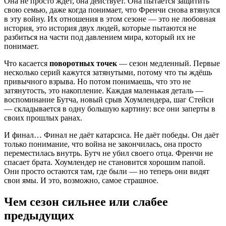
Она не просто ждёт, она действует. Она пытается защитить
свою семью, даже когда понимает, что Френчи снова втянулся
в эту войну. Их отношения в этом сезоне — это не любовная
история, это история двух людей, которые пытаются не
разбиться на части под давлением мира, который их не
понимает.
Что касается
поворотных точек
— сезон медленный. Первые
несколько серий кажутся затянутыми, потому что ты ждёшь
привычного взрыва. Но потом понимаешь, что это не
затянутость, это накопление. Каждая маленькая деталь —
воспоминание Бутча, новый срыв Хоумлендера, шаг Стейси
— складывается в одну большую картину: все они заперты в
своих прошлых ранах.
И финал… Финал не даёт катарсиса. Не даёт победы. Он даёт
только понимание, что война не закончилась, она просто
переместилась внутрь. Бутч не убил своего отца. Френчи не
спасает брата. Хоумлендер не становится хорошим папой.
Они просто остаются там, где были — но теперь они видят
свои ямы. И это, возможно, самое страшное.
Чем сезон сильнее или слабее
предыдущих