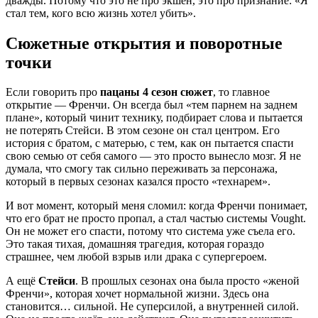
дважды. Потому что это не про экшен, это про признание: «Я
стал тем, кого всю жизнь хотел убить».
Сюжетные открытия и поворотные
точки
Если говорить про
пацаны 4 сезон сюжет
, то главное
открытие — Френчи. Он всегда был «тем парнем на заднем
плане», который чинит технику, подбирает слова и пытается
не потерять Стейси. В этом сезоне он стал центром. Его
история с братом, с матерью, с тем, как он пытается спасти
свою семью от себя самого — это просто вынесло мозг. Я не
думала, что смогу так сильно переживать за персонажа,
который в первых сезонах казался просто «технарем».
И вот момент, который меня сломил: когда Френчи понимает,
что его брат не просто пропал, а стал частью системы Vought.
Он не может его спасти, потому что система уже съела его.
Это такая тихая, домашняя трагедия, которая гораздо
страшнее, чем любой взрыв или драка с супергероем.
А ещё
Стейси
. В прошлых сезонах она была просто «женой
Френчи», которая хочет нормальной жизни. Здесь она
становится… сильной. Не суперсилой, а внутренней силой.