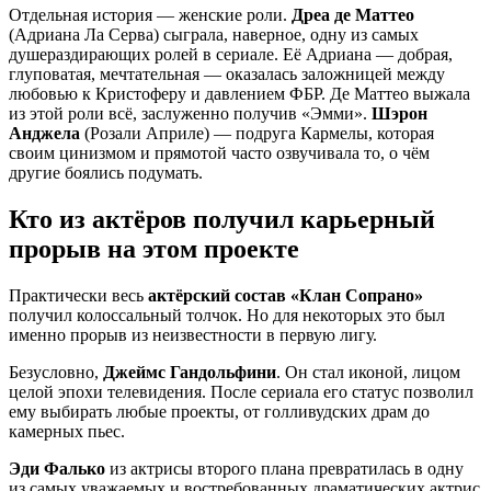
Отдельная история — женские роли.
Дреа де Маттео
(Адриана Ла Серва) сыграла, наверное, одну из самых
душераздирающих ролей в сериале. Её Адриана — добрая,
глуповатая, мечтательная — оказалась заложницей между
любовью к Кристоферу и давлением ФБР. Де Маттео выжала
из этой роли всё, заслуженно получив «Эмми».
Шэрон
Анджела
(Розали Априле) — подруга Кармелы, которая
своим цинизмом и прямотой часто озвучивала то, о чём
другие боялись подумать.
Кто из актёров получил карьерный
прорыв на этом проекте
Практически весь
актёрский состав «Клан Сопрано»
получил колоссальный толчок. Но для некоторых это был
именно прорыв из неизвестности в первую лигу.
Безусловно,
Джеймс Гандольфини
. Он стал иконой, лицом
целой эпохи телевидения. После сериала его статус позволил
ему выбирать любые проекты, от голливудских драм до
камерных пьес.
Эди Фалько
из актрисы второго плана превратилась в одну
из самых уважаемых и востребованных драматических актрис