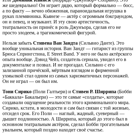
же шедеврально! Он играет дядю, который формально — босс,
а по факту — вечно обиженная, параноидальная игрушка в
руках племянника. Кьянезе — актёр с огромным бэкграундом,
он и певец, и музыкант. И эту свою артистичность,
театральность он принёс в роль Джунъора, сделав его не
просто злодеем, а трагикомической фигурой.
Нельзя забыть
Стивена Ван Зандта
(Сильвио Данте). Это
вообще уникальная история. Ван Зандт — гитарист из группы
Брюса Спрингстина, E Street Band. У него не было актёрского
опыта вообще. Дэвид Чейз, создатель сериала, увидел его в
документалке и позвал. И не прогадал. Сильвио с его
зализанной причёской, мёртвым взглядом и фирменной
ухмылкой стал одним из самых харизматичных персонажей.
Он не играл — он был им.
Тони Сирико
(Поли Галтьери) и
Стивен Р. Ширрипа
(Бобби
«Баккала» Бакальери) — это те самые «солдаты», которые
создавали ощущение реальности этого криминального мира.
Сирико, кстати, в молодости и сам был связан с той жизнью,
отсидел срок. Его Поли — наглый, жадный, суеверный —
дышит подлинностью. А Ширрипа, который до этого был в
основном театральным актёром, сделал Бобби трогательным
увальнем, который поздно находит своё счастье.