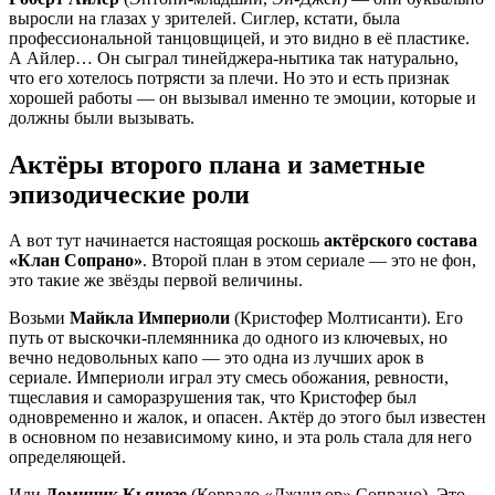
выросли на глазах у зрителей. Сиглер, кстати, была
профессиональной танцовщицей, и это видно в её пластике.
А Айлер… Он сыграл тинейджера-нытика так натурально,
что его хотелось потрясти за плечи. Но это и есть признак
хорошей работы — он вызывал именно те эмоции, которые и
должны были вызывать.
Актёры второго плана и заметные
эпизодические роли
А вот тут начинается настоящая роскошь
актёрского состава
«Клан Сопрано»
. Второй план в этом сериале — это не фон,
это такие же звёзды первой величины.
Возьми
Майкла Империоли
(Кристофер Молтисанти). Его
путь от выскочки-племянника до одного из ключевых, но
вечно недовольных капо — это одна из лучших арок в
сериале. Империоли играл эту смесь обожания, ревности,
тщеславия и саморазрушения так, что Кристофер был
одновременно и жалок, и опасен. Актёр до этого был известен
в основном по независимому кино, и эта роль стала для него
определяющей.
Или
Доминик Кьянезе
(Коррадо «Джунъор» Сопрано). Это