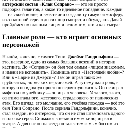
актёрский состав «Клан Сопрано»
— это не просто
подборка талантов, а какое-то идеальное попадание. Каждый
— на своей волне, и вместе они создали ту самую атмосферу,
из-за которой сериал до сих пор смотрят и обсуждают. Давай
пройдёмся по главным лицам и вспомним, кто и как сыграл.
Главные роли — кто играет основных
персонажей
Начнём, конечно, с самого Тони.
Джеймс Гандольфини
—
это, наверное, одно из самых больших везений в истории
кастинга. До «Сопрано» он был тем самым «лицом знакомым,
а имени не вспомнить». Помнишь его в «Настоящей любви»?
Или в «Парне из Джерси»? Там он играл таких же
грубоватых, но мелких персонажей. А тут ему дали роль, в
которую он вдохнул просто невероятную жизнь. Он не играл
мафиози по учебнику — он играл человека. Усталого, злого,
сентиментального, жестокого, страдающего от панических
атак. Его взгляд, его молчание, его тяжёлая походка — всё это
был Тони Сопрано. После сериала Гандольфини, конечно,
стал звездой, но интересно, что он не стал штамповать одного
и того же героя. Снимался в независимом кино, играл в
театре. А для нас он навсегда остался тем самым боссом из