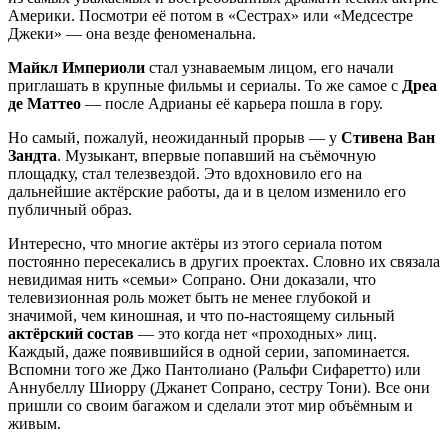
Америки. Посмотри её потом в «Сестрах» или «Медсестре
Джеки» — она везде феноменальна.
Майкл Империоли
стал узнаваемым лицом, его начали
приглашать в крупные фильмы и сериалы. То же самое с
Дреа
де Маттео
— после Адрианы её карьера пошла в гору.
Но самый, пожалуй, неожиданный прорыв — у
Стивена Ван
Зандта
. Музыкант, впервые попавший на съёмочную
площадку, стал телезвездой. Это вдохновило его на
дальнейшие актёрские работы, да и в целом изменило его
публичный образ.
Интересно, что многие актёры из этого сериала потом
постоянно пересекались в других проектах. Словно их связала
невидимая нить «семьи» Сопрано. Они доказали, что
телевизионная роль может быть не менее глубокой и
значимой, чем киношная, и что по-настоящему сильный
актёрский состав
— это когда нет «проходных» лиц.
Каждый, даже появившийся в одной серии, запоминается.
Вспомни того же Джо Пантолиано (Ральфи Сифаретто) или
Аннубеллу Шиорру (Джанет Сопрано, сестру Тони). Все они
пришли со своим багажом и сделали этот мир объёмным и
живым.