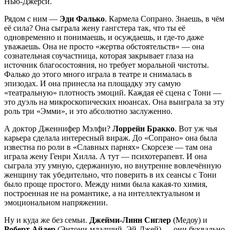
Нью-Джерси.
Рядом с ним —
Эди Фалько
. Кармела Сопрано. Знаешь, в чём
её сила? Она сыграла жену гангстера так, что ты её
одновременно и понимаешь, и осуждаешь, и где-то даже
уважаешь. Она не просто «жертва обстоятельств» — она
сознательная соучастница, которая закрывает глаза на
источник благосостояния, но требует моральной чистоты.
Фалько до этого много играла в театре и снималась в
эпизодах. И она принесла на площадку эту самую
«театральную» плотность эмоций. Каждая её сцена с Тони —
это дуэль на микроскопических нюансах. Она выиграла за эту
роль три «Эмми», и это абсолютно заслуженно.
А доктор Дженнифер Мэлфи?
Лоррейн Бракко
. Вот уж чья
карьера сделала интересный вираж. До «Сопрано» она была
известна по роли в «Славных парнях» Скорсезе — там она
играла жену Генри Хилла. А тут — психотерапевт. И она
сыграла эту умную, сдержанную, но внутренне вовлечённую
женщину так убедительно, что поверить в их сеансы с Тони
было проще простого. Между ними была какая-то химия,
построенная не на романтике, а на интеллектуальном и
эмоциональном напряжении.
Ну и куда же без семьи.
Джейми-Линн Сиглер
(Медоу) и
Роберт Айлер
(Энтони-младший, Эй-Джей) — они буквально