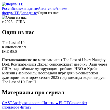
Российские
Западные
Азиатские
Аниме
Форум ТВ
/
Западные
/
Одни из нас
с 2023
· США
Одни из нас
The Last of Us
Кинопоиск
7.9
IMDB
8.8
Постапокалипсис по мотивам игры The Last of Us от Naughty
Dog. Контрабандист Джоэл сопровождает девочку Элли через
США, заражённые мутирующим грибком. HBO и Крейг
Мейзин (Чернобыль) воссоздали игру для не-геймерской
аудитории; во втором сезоне 2025 года команда экранизирует
The Last of Us Part II.
Материалы про сериал
CAST
Актёрский состав
Читать →
PLOT
Сюжет без
спойлеров
Читать →