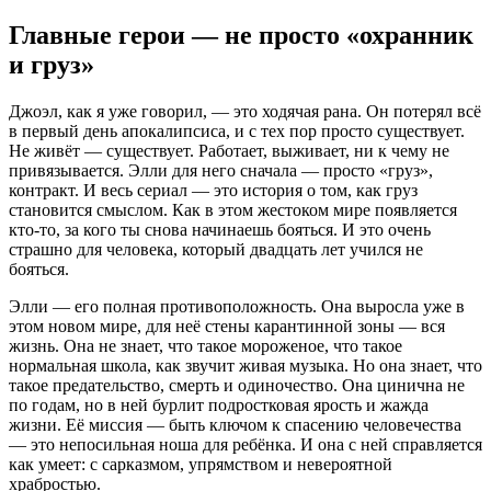
Главные герои — не просто «охранник
и груз»
Джоэл, как я уже говорил, — это ходячая рана. Он потерял всё
в первый день апокалипсиса, и с тех пор просто существует.
Не живёт — существует. Работает, выживает, ни к чему не
привязывается. Элли для него сначала — просто «груз»,
контракт. И весь сериал — это история о том, как груз
становится смыслом. Как в этом жестоком мире появляется
кто-то, за кого ты снова начинаешь бояться. И это очень
страшно для человека, который двадцать лет учился не
бояться.
Элли — его полная противоположность. Она выросла уже в
этом новом мире, для неё стены карантинной зоны — вся
жизнь. Она не знает, что такое мороженое, что такое
нормальная школа, как звучит живая музыка. Но она знает, что
такое предательство, смерть и одиночество. Она цинична не
по годам, но в ней бурлит подростковая ярость и жажда
жизни. Её миссия — быть ключом к спасению человечества
— это непосильная ноша для ребёнка. И она с ней справляется
как умеет: с сарказмом, упрямством и невероятной
храбростью.