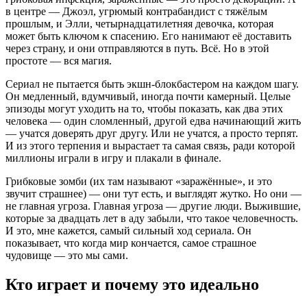
в центре — Джоэл, угрюмый контрабандист с тяжёлым
прошлым, и Элли, четырнадцатилетняя девочка, которая
может быть ключом к спасению. Его нанимают её доставить
через страну, и они отправляются в путь. Всё. Но в этой
простоте — вся магия.
Сериал не пытается быть экшн-блокбастером на каждом шагу.
Он медленный, вдумчивый, иногда почти камерный. Целые
эпизоды могут уходить на то, чтобы показать, как два этих
человека — один сломленный, другой едва начинающий жить
— учатся доверять друг другу. Или не учатся, а просто терпят.
И из этого терпения и вырастает та самая связь, ради которой
миллионы играли в игру и плакали в финале.
Грибковые зомби (их там называют «заражённые», и это
звучит страшнее) — они тут есть, и выглядят жутко. Но они —
не главная угроза. Главная угроза — другие люди. Выжившие,
которые за двадцать лет в аду забыли, что такое человечность.
И это, мне кажется, самый сильный ход сериала. Он
показывает, что когда мир кончается, самое страшное
чудовище — это мы сами.
Кто играет и почему это идеально