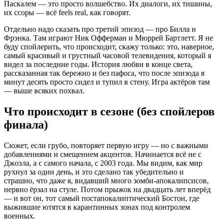
Паскалем — это просто волшебство. Их диалоги, их тишины,
их ссоры — всё feels real, как говорят.
Отдельно надо сказать про третий эпизод — про Билла и
Фрэнка. Там играют Ник Офферман и Мюррей Бартлетт. Я не
буду спойлерить, что происходит, скажу только: это, наверное,
самый красивый и грустный часовой телевидения, который я
видел за последние годы. История любви в конце света,
рассказанная так бережно и без пафоса, что после эпизода я
минут десять просто сидел и тупил в стену. Игра актёров там
— выше всяких похвал.
Что происходит в сезоне (без спойлеров
финала)
Сюжет, если грубо, повторяет первую игру — но с важными
добавлениями и смещением акцентов. Начинается всё не с
Джоэла, а с самого начала, с 2003 года. Мы видим, как мир
рухнул за один день, и это сделано так убедительно и
страшно, что даже я, видавший много зомби-апокалипсисов,
нервно ёрзал на стуле. Потом прыжок на двадцать лет вперёд
— и вот он, тот самый постапокалиптический Бостон, где
выжившие ютятся в карантинных зонах под контролем
военных.