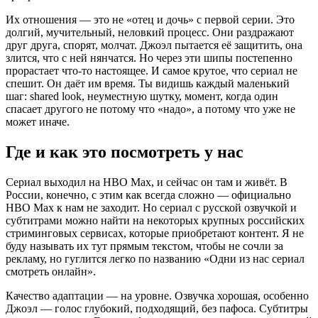
Их отношения — это не «отец и дочь» с первой серии. Это
долгий, мучительный, неловкий процесс. Они раздражают
друг друга, спорят, молчат. Джоэл пытается её защитить, она
злится, что с ней нянчатся. Но через эти шипы постепенно
прорастает что-то настоящее. И самое крутое, что сериал не
спешит. Он даёт им время. Ты видишь каждый маленький
шаг: shared look, неуместную шутку, момент, когда один
спасает другого не потому что «надо», а потому что уже не
может иначе.
Где и как это посмотреть у нас
Сериал выходил на HBO Max, и сейчас он там и живёт. В
России, конечно, с этим как всегда сложно — официально
HBO Max к нам не заходит. Но сериал с русской озвучкой и
субтитрами можно найти на некоторых крупных российских
стриминговых сервисах, которые приобретают контент. Я не
буду называть их тут прямым текстом, чтобы не сочли за
рекламу, но гуглится легко по названию «Одни из нас сериал
смотреть онлайн».
Качество адаптации — на уровне. Озвучка хорошая, особенно
Джоэл — голос глубокий, подходящий, без пафоса. Субтитры