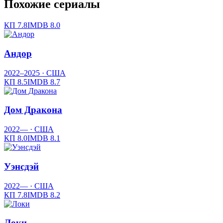
Похожие сериалы
КП
7.8
IMDB
8.0
Андор
2022–2025
· США
КП
8.5
IMDB
8.7
Дом Дракона
2022—
· США
КП
8.0
IMDB
8.1
Уэнсдэй
2022—
· США
КП
7.8
IMDB
8.2
Локи