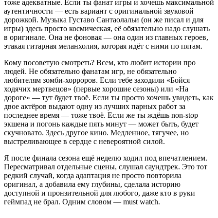
тоже адекватные. Если ты фанат игры и хочешь максимальной
аутентичности — есть вариант с оригинальной звуковой
дорожкой. Музыка Густаво Сантаолальи (он же писал и для
игры) здесь просто космическая, её обязательно надо слушать
в оригинале. Она не фоновая — она один из главных героев,
этакая гитарная меланхолия, которая идёт с ними по пятам.
Кому посоветую смотреть? Всем, кто любит истории про
людей. Не обязательно фанатам игр, не обязательно
любителям зомби-хорроров. Если тебе заходили «Бойся
ходячих мертвецов» (первые хорошие сезоны) или «На
дороге» — тут будет твоё. Если ты просто хочешь увидеть, как
двое актёров выдают одну из лучших парных работ за
последнее время — тоже твоё. Если же ты ждёшь non-stop
экшена и погонь каждые пять минут — может быть, будет
скучновато. Здесь другое кино. Медленное, тягучее, но
выстреливающее в сердце с невероятной силой.
Я после финала сезона ещё неделю ходил под впечатлением.
Пересматривал отдельные сцены, слушал саундтрек. Это тот
редкий случай, когда адаптация не просто повторила
оригинал, а добавила ему глубины, сделала историю
доступной и пронзительной для любого, даже кто в руки
геймпад не брал. Одним словом — must watch.