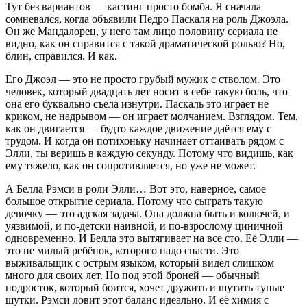
Тут без вариантов — кастинг просто бомба. Я сначала
сомневался, когда объявили Педро Паскаля на роль Джоэла.
Он же Мандалорец, у него там лицо половину сериала не
видно, как он справится с такой драматической ролью? Но,
блин, справился. И как.
Его Джоэл — это не просто грубый мужик с стволом. Это
человек, который двадцать лет носит в себе такую боль, что
она его буквально съела изнутри. Паскаль это играет не
криком, не надрывом — он играет молчанием. Взглядом. Тем,
как он двигается — будто каждое движение даётся ему с
трудом. И когда он потихоньку начинает оттаивать рядом с
Элли, ты веришь в каждую секунду. Потому что видишь, как
ему тяжело, как он сопротивляется, но уже не может.
А Белла Рэмси в роли Элли… Вот это, наверное, самое
большое открытие сериала. Потому что сыграть такую
девочку — это адская задача. Она должна быть и колючей, и
уязвимой, и по-детски наивной, и по-взрослому циничной
одновременно. И Белла это вытягивает на все сто. Её Элли —
это не милый ребёнок, которого надо спасти. Это
выживальщик с острым языком, который видел слишком
много для своих лет. Но под этой броней — обычный
подросток, который боится, хочет дружить и шутить тупые
шутки. Рэмси ловит этот баланс идеально. И её химия с