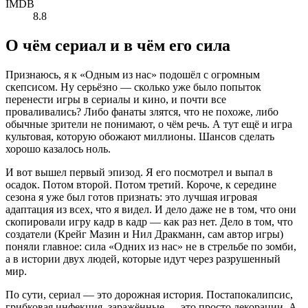
IMDB
8.8
О чём сериал и в чём его сила
Признаюсь, я к «Одным из нас» подошёл с огромным
скепсисом. Ну серьёзно — сколько уже было попыток
перенести игры в сериалы и кино, и почти все
проваливались? Либо фанаты злятся, что не похоже, либо
обычные зрители не понимают, о чём речь. А тут ещё и игра
культовая, которую обожают миллионы. Шансов сделать
хорошо казалось ноль.
И вот вышел первый эпизод. Я его посмотрел и выпал в
осадок. Потом второй. Потом третий. Короче, к середине
сезона я уже был готов признать: это лучшая игровая
адаптация из всех, что я видел. И дело даже не в том, что они
скопировали игру кадр в кадр — как раз нет. Дело в том, что
создатели (Крейг Мазин и Нил Дракманн, сам автор игры)
поняли главное: сила «Одних из нас» не в стрельбе по зомби,
а в истории двух людей, которые идут через разрушенный
мир.
По сути, сериал — это дорожная история. Постапокалипсис,
грибковая инфекция, заражённые — это просто декорации. А