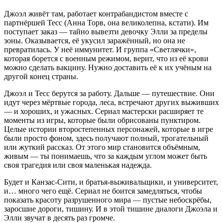
Джоэл живёт там, работает контрабандистом вместе с
партнёршей Тесс (Анна Торв, она великолепна, кстати). Им
поступает заказ — тайно вывезти девочку Элли за пределы
зоны. Оказывается, её укусил заражённый, но она не
превратилась. У неё иммунитет. И группа «Светлячки»,
которая борется с военным режимом, верит, что из её крови
можно сделать вакцину. Нужно доставить её к их учёным на
другой конец страны.
Джоэл и Тесс берутся за работу. Дальше — путешествие. Они
идут через мёртвые города, леса, встречают других выживших
— и хороших, и ужасных. Сериал мастерски расширяет те
моменты из игры, которые были обрисованы пунктиром.
Целые истории второстепенных персонажей, которые в игре
были просто фоном, здесь получают полный, трогательный
или жуткий рассказ. От этого мир становится объёмным,
живым — ты понимаешь, что за каждым углом может быть
своя трагедия или своя маленькая надежда.
Будет и Канзас-Сити, и братья-выживальщики, и университет,
и… много чего ещё. Сериал не боится замедляться, чтобы
показать красоту разрушенного мира — пустые небоскрёбы,
заросшие дороги, тишину. И в этой тишине диалоги Джоэла и
Элли звучат в десять раз громче.