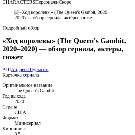
CHARACTERS
Персонажи
Скоро
Подробный обзор
«Ход королевы» (The Queen's Gambit,
2020–2020) — обзор сериала, актёры,
сюжет
АШ
Андрей Шурыгин
Карточка сериала
Оригинальное название
The Queen's Gambit
Год выхода
2020
Страна
США
Формат
Минисериал
Кинопоиск
8.5