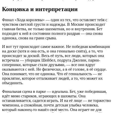
Концовка и интерпретации
Финал «Хода королевы» — один из тех, что оставляет тебя с
чувством светлой грусти и надежды. В Москве происходит
главная битва, не только шахматная, но и внутренняя. Бет
подходит к ней в состоянии полного раздрая — она снова
одинока, снова на грани срыва.
И вот тут происходит самое важное. Не победная комбинация
на доске (хотя и она есть, и она гениально снята), а то, что
происходит за доской. Весь её путь, все люди, которых она
встречала — уборщик Шейбел, подруга Джолин, парни-
соперники, которые стали друзьями, — все они вдруг
оказываются с ней. Не физически, а в её голове, в её сердце.
Она понимает, что не одинока. Что её гениальность — не
проклятие, которое отталкивает людей, а то, что может их
объединить.
Финальная сцена в парке — идеальна. Бет, уже победившая,
идёт мимо стариков, играющих в шахматы. Она
останавливается, садится играть. И на её лице — не торжество
чемпиона, а спокойная, почти детская улыбка человека,
который наконец-то нашёл своё место. Она играет не для