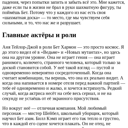
падения, через попытки запить и забыть всё это. Мне кажется,
даже если ты в жизни не брал в руки шахматную фигуру, ты
поймёшь Бет. Потому что у каждого из нас есть своя
«шахматная доска» — то место, где мы чувствуем себя
сильными, и то, что нас же и разрушает.
Главные актёры и роли
Аня Тейлор-Джой в роли Бет Хармон — это просто космос. Я
до этого видел её в «Ведьме» и «Новых мутантах», но здесь
она на другом уровне. Она не играет гения — она играет
ранимого, колючего, странного человека, который только за
доской становится собой. У неё такой взгляд — пустой и
одновременно невероятно сосредоточенный. Когда она
считает комбинации, ты веришь, что она их реально видит. А
когда она напивается в номере отеля перед важной партией —
тебе её одновременно и жалко, и хочется встряхнуть. Редкий
случай, когда актриса несёт на себе весь сериал, и не на
секунду не устаёшь от её экранного присутствия.
Но вокруг неё — отличная компания. Мой любимый
персонаж — мистер Шейбел, школьный уборщик, который
научил Бет азам. Билл Кэмп играет его так тепло и грустно,
что в каждой его сцене хочется плакать. Он не отец, не