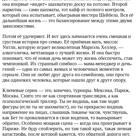
она впервые «видит» шахматную доску на потолке. Второй
наркотик — сами шахматы, тот кайф от полного контроля,
который она испытывает, обыгрывая мистера Шейбела. Вся её
дальнейшая жизнь — это балансирование между этими двумя
зависимостями.
Потом её удочеряют. И вот здесь начинается очень смешная и
грустная история про семью. Её приёмная мать, миссис
Уитли, которую играет великолепная Мариэль Хеллер, —
алкоголичка, мечтающая о лучшей жизни. И она быстро
понимает, что её новая дочь может эту жизнь обеспечить, став
чемпионкой. Их странный симбиоз — мама-менеджер и дочь-
гений — один из самых живых и человечных моментов в
сериале. Они не любят друг друга по-семейному, они просто
два одиноких человека, которые нашли друг в друге опору.
Ключевые серии — это, конечно, турниры. Мексика, Париж,
Москва. Снято это не как спортивная трансляция, а как
психологический триллер. Ты не видишь, как там ходят
фигуры (если ты не шахматист), но ты прекрасно видишь
напряжение на лицах, слышишь тиканье часов, чувствуешь,
как Бет то проваливается в свои видения, то выныривает
обратно. Особенно мощная сцена — когда она проигрывает в
Париже. Не буду спойлерить, но там такой крах, такая личная
катастрофа, после которой кажется, что обратной дороги нет.