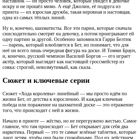
наставник — он просто человек, который увидел в девочке
искру и не прошёл мимо. А ещё Джолин, её подруга из
приюта — их взрослая дружба, такая неровная и настоящая,
одна из самых тёплых линий.
Ну и, конечно, шахматисты. Все эти парни, которые сначала
снисходительно смотрят на девочку, а потом проигрывают ей
одну партию за другой. Особенно запомнился Гарри Белтик
— парень, который влюбляется в Бет, но понимает, что для
неё он всего лишь очередная фигура на доске. И Томми Браун,
и, конечно, русский чемпион Василий Боргов — его играет
актёр, который выглядит как настоящий гроссмейстер из
совка: строгий, невозмутимый, как скала.
Сюжет и ключевые серии
Сюжет «Хода королевы» линейный — мы просто идём по
жизни Бет, от детства к взрослению. И каждая ключевая
победа или поражение на шахматной доске — это отражение
того, что происходит с ней в жизни.
Начало в приюте — жёстко, но не перегружено жестью. Самое
главное, что там происходит — Бет открывает для себя два
наркотика. Первый — это те самые зелёные таблетки, которые
дают детям, чтобы они были спокойными. Под их действием