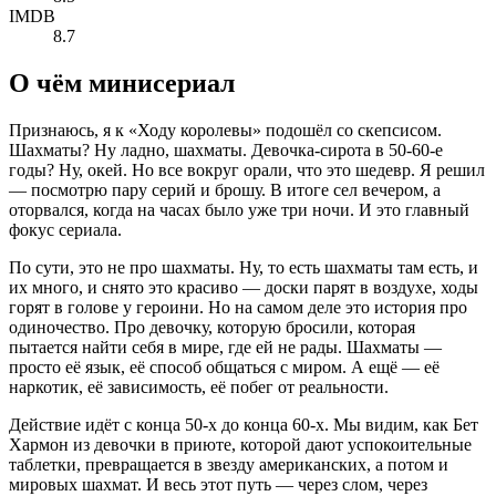
IMDB
8.7
О чём минисериал
Признаюсь, я к «Ходу королевы» подошёл со скепсисом.
Шахматы? Ну ладно, шахматы. Девочка-сирота в 50-60-е
годы? Ну, окей. Но все вокруг орали, что это шедевр. Я решил
— посмотрю пару серий и брошу. В итоге сел вечером, а
оторвался, когда на часах было уже три ночи. И это главный
фокус сериала.
По сути, это не про шахматы. Ну, то есть шахматы там есть, и
их много, и снято это красиво — доски парят в воздухе, ходы
горят в голове у героини. Но на самом деле это история про
одиночество. Про девочку, которую бросили, которая
пытается найти себя в мире, где ей не рады. Шахматы —
просто её язык, её способ общаться с миром. А ещё — её
наркотик, её зависимость, её побег от реальности.
Действие идёт с конца 50-х до конца 60-х. Мы видим, как Бет
Хармон из девочки в приюте, которой дают успокоительные
таблетки, превращается в звезду американских, а потом и
мировых шахмат. И весь этот путь — через слом, через