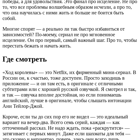
победы, а для удовольствия. Это финал про исцеление. Не про
то, что все проблемы волшебным образом исчезли, а про то,
что она научилась с ними жить и больше не боится быть
собой.
Многие спорят — а реально ли так быстро избавиться от
зависимостей? По-моему, сериал не про мгновенное
исцеление. Он про первый, самый важный шаг. Про то, чтобы
перестать бежать и начать жить.
Где смотреть
«Ход королевы» — это Netflix, их фирменный мини-сериал. В
России он, к счастью, тоже доступен. Просто заходишь в
приложение — и он там есть, в оригинале с отличными
субтитрами или с хорошей русской озвучкой. Я смотрел и так,
и так — озвучка вполне достойная, но если понимаешь
английский, лучше в оригинале, чтобы слышать интонации
Ани Тейлор-Джой.
Короче, если ты до сих пор его не видел — это идеальный
вариант на вечер-два. Всего семь серий, каждая — как
отточенный рассказ. Не надо ждать, пока «раскрутится» —
затягивает с первых минут. Даже если шахматы для тебя —
это скучно и непонятно, поверь, здесь они всего лишь