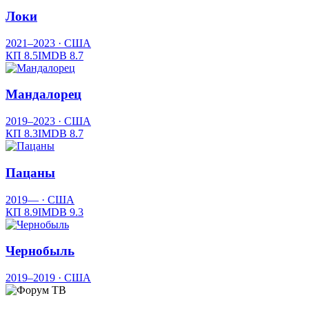
Локи
2021–2023
· США
КП
8.5
IMDB
8.7
Мандалорец
2019–2023
· США
КП
8.3
IMDB
8.7
Пацаны
2019—
· США
КП
8.9
IMDB
9.3
Чернобыль
2019–2019
· США