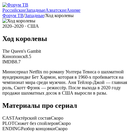
Российские
Западные
Азиатские
Аниме
Форум ТВ
/
Западные
/
Ход королевы
2020–2020
· США
Ход королевы
The Queen's Gambit
Кинопоиск
8.5
IMDB
8.7
Минисериал Netflix по роману Уолтера Тевиса о шахматной
вундеркиндке Бет Хармон, которая в 1960-х пробивается на
чемпионат мира среди мужчин. Аня Тейлор-Джой — главная
роль, Скотт Фрэнк — режиссёр. После выхода в 2020 году
продажи шахматных досок в США выросли в разы.
Материалы про сериал
CAST
Актёрский состав
Скоро
PLOT
Сюжет без спойлеров
Скоро
ENDING
Разбор концовки
Скоро