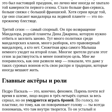
это был настоящий праздник, но лично мне иногда не хватало
той камерности первого сезона. Стало больше фан-сервиса,
больше связки с большой франшизой. Хотя серии вроде той,
где они спасают мандалорца на ледяной планете — это по-
прежнему блестяще.
Третий сезон — самый спорный. Он про возвращение
Мандалора, родной планеты Дина Джарина, которую нужно
отбить и заселить заново. Тут много политики среди
мандалорских кланов, много разборок, кто правоверный
мандалорец, а кто нет. Сюжетная арка самого Малыша
немного уходит на второй план. Многие зрители ругали этот
сезон за растянутость и менее понятную цель. Мне же
понравилось, как они развили мир — показали, что даже у
таких суровых воинов есть свои распри и традиции, которые
иногда мешают жить.
Главные актёры и роли
Педро Паскаль — это, конечно, феномен. Парень почти всё
время в шлеме, лицо видно в трёх-четырёх сценах за весь
сериал, но он
умудряется играть броней
. По голосу, по
пластике, по тому, как он поворачивает голову — ты всегда
понимаешь, что там внутри творится. То он усталый и