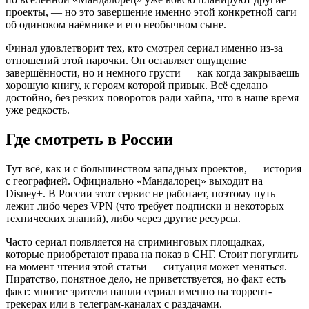
проекты, — но это завершение именно этой конкретной саги
об одиноком наёмнике и его необычном сыне.
Финал удовлетворит тех, кто смотрел сериал именно из-за
отношений этой парочки. Он оставляет ощущение
завершённости, но и немного грусти — как когда закрываешь
хорошую книгу, к героям которой привык. Всё сделано
достойно, без резких поворотов ради хайпа, что в наше время
уже редкость.
Где смотреть в России
Тут всё, как и с большинством западных проектов, — история
с географией. Официально «Мандалорец» выходит на
Disney+. В России этот сервис не работает, поэтому путь
лежит либо через VPN (что требует подписки и некоторых
технических знаний), либо через другие ресурсы.
Часто сериал появляется на стриминговых площадках,
которые приобретают права на показ в СНГ. Стоит погуглить
на момент чтения этой статьи — ситуация может меняться.
Пиратство, понятное дело, не приветствуется, но факт есть
факт: многие зрители нашли сериал именно на торрент-
трекерах или в телеграм-каналах с раздачами.