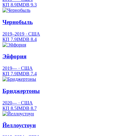
КП
8.9
IMDB
9.3
Чернобыль
2019–2019
· США
КП
7.9
IMDB
8.4
Эйфория
2019—
· США
КП
7.9
IMDB
7.4
Бриджертоны
2020—
· США
КП
8.5
IMDB
8.7
Йеллоустоун