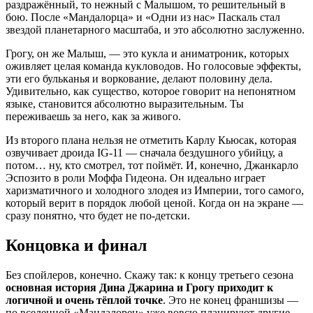
раздражённый, то нежный с Малышом, то решительный в
бою. После «Мандалорца» и «Одни из нас» Паскаль стал
звездой планетарного масштаба, и это абсолютно заслуженно.
Грогу, он же Малыш, — это кукла и аниматроник, которых
оживляет целая команда кукловодов. Но голосовые эффекты,
эти его бульканья и воркование, делают половину дела.
Удивительно, как существо, которое говорит на непонятном
языке, становится абсолютно выразительным. Ты
переживаешь за него, как за живого.
Из второго плана нельзя не отметить Карлу Кьюсак, которая
озвучивает дроида IG-11 — сначала бездушного убийцу, а
потом… ну, кто смотрел, тот поймёт. И, конечно, Джанкарло
Эспозито в роли Моффа Гидеона. Он идеально играет
харизматичного и холодного злодея из Империи, того самого,
который верит в порядок любой ценой. Когда он на экране —
сразу понятно, что будет не по-детски.
Концовка и финал
Без спойлеров, конечно. Скажу так: к концу третьего сезона
основная история Дина Джарина и Грогу приходит к
логичной и очень тёплой точке
. Это не конец франшизы —
по вселенной «Мандалорец» уже вовсю планируют другие