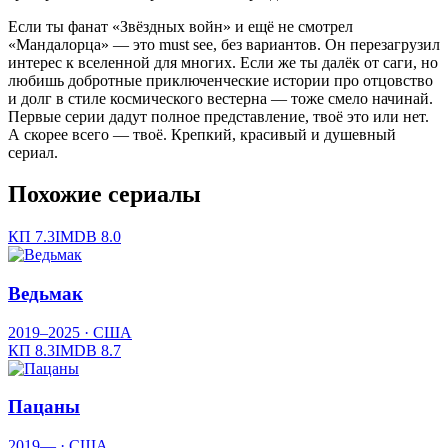
Если ты фанат «Звёздных войн» и ещё не смотрел
«Мандалорца» — это must see, без вариантов. Он перезагрузил
интерес к вселенной для многих. Если же ты далёк от саги, но
любишь добротные приключенческие истории про отцовство
и долг в стиле космического вестерна — тоже смело начинай.
Первые серии дадут полное представление, твоё это или нет.
А скорее всего — твоё. Крепкий, красивый и душевный
сериал.
Похожие сериалы
КП
7.3
IMDB
8.0
Ведьмак
2019–2025
· США
КП
8.3
IMDB
8.7
Пацаны
2019—
· США