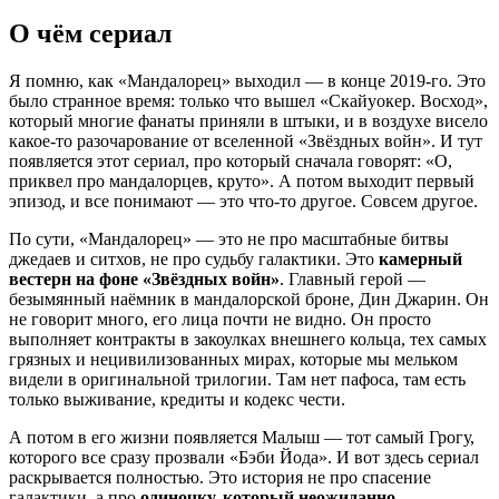
О чём сериал
Я помню, как «Мандалорец» выходил — в конце 2019-го. Это
было странное время: только что вышел «Скайуокер. Восход»,
который многие фанаты приняли в штыки, и в воздухе висело
какое-то разочарование от вселенной «Звёздных войн». И тут
появляется этот сериал, про который сначала говорят: «О,
приквел про мандалорцев, круто». А потом выходит первый
эпизод, и все понимают — это что-то другое. Совсем другое.
По сути, «Мандалорец» — это не про масштабные битвы
джедаев и ситхов, не про судьбу галактики. Это
камерный
вестерн на фоне «Звёздных войн»
. Главный герой —
безымянный наёмник в мандалорской броне, Дин Джарин. Он
не говорит много, его лица почти не видно. Он просто
выполняет контракты в закоулках внешнего кольца, тех самых
грязных и нецивилизованных мирах, которые мы мельком
видели в оригинальной трилогии. Там нет пафоса, там есть
только выживание, кредиты и кодекс чести.
А потом в его жизни появляется Малыш — тот самый Грогу,
которого все сразу прозвали «Бэби Йода». И вот здесь сериал
раскрывается полностью. Это история не про спасение
галактики, а про
одиночку, который неожиданно