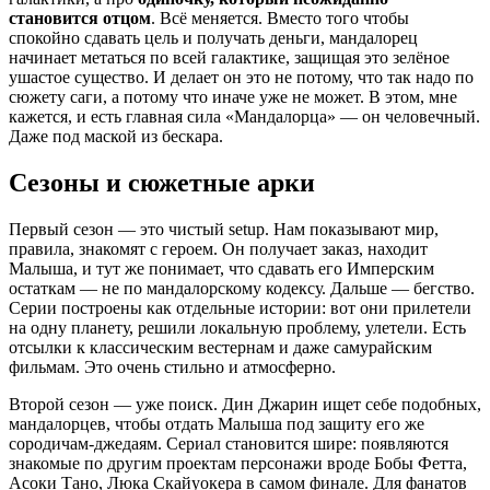
становится отцом
. Всё меняется. Вместо того чтобы
спокойно сдавать цель и получать деньги, мандалорец
начинает метаться по всей галактике, защищая это зелёное
ушастое существо. И делает он это не потому, что так надо по
сюжету саги, а потому что иначе уже не может. В этом, мне
кажется, и есть главная сила «Мандалорца» — он человечный.
Даже под маской из бескара.
Сезоны и сюжетные арки
Первый сезон — это чистый setup. Нам показывают мир,
правила, знакомят с героем. Он получает заказ, находит
Малыша, и тут же понимает, что сдавать его Имперским
остаткам — не по мандалорскому кодексу. Дальше — бегство.
Серии построены как отдельные истории: вот они прилетели
на одну планету, решили локальную проблему, улетели. Есть
отсылки к классическим вестернам и даже самурайским
фильмам. Это очень стильно и атмосферно.
Второй сезон — уже поиск. Дин Джарин ищет себе подобных,
мандалорцев, чтобы отдать Малыша под защиту его же
сородичам-джедаям. Сериал становится шире: появляются
знакомые по другим проектам персонажи вроде Бобы Фетта,
Асоки Тано, Люка Скайуокера в самом финале. Для фанатов