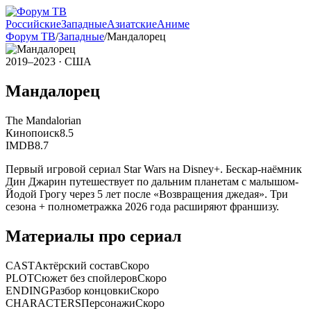
Российские
Западные
Азиатские
Аниме
Форум ТВ
/
Западные
/
Мандалорец
2019–2023
· США
Мандалорец
The Mandalorian
Кинопоиск
8.5
IMDB
8.7
Первый игровой сериал Star Wars на Disney+. Бескар-наёмник
Дин Джарин путешествует по дальним планетам с малышом-
Йодой Грогу через 5 лет после «Возвращения джедая». Три
сезона + полнометражка 2026 года расширяют франшизу.
Материалы про сериал
CAST
Актёрский состав
Скоро
PLOT
Сюжет без спойлеров
Скоро
ENDING
Разбор концовки
Скоро
CHARACTERS
Персонажи
Скоро