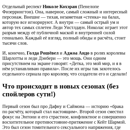
Отдельный респект
Николе Кохэран
(Пенелопе
Физеррингтон). Она, наверное, самый сложный и интересный
персонаж. Внешне — тихая, незаметная «стенка» на балах,
которую все игнорируют. А внутри — самый острый ум и
автор тех самых сплетен Леди Уистлдаун. Николас играет этот
разрыв между её публичной маской и внутренней силой
гениально. Каждый её взгляд, полный обиды и расчёта, стоит
тысячи слов.
И, конечно,
Голда Рошёвел
и
Аджоа Андо
в ролях королевы
Шарлотты и леди Дэнбери — это мощь. Они одним
присутствием на экране говорят: «Детка, это мой мир, и я в
нём устанавливаю правила». После их игры так захотелось
отдельного сериала про королеву, что создатели его и сделали!
Что происходит в новых сезонах (без
спойлеров сути!)
Первый сезон был про Дафну и Саймона — историю «брака
по расчёту, который стал настоящим». Второй сезон сместил
фокус на Энтони и его страстное, конфликтное и совершенно
восхитительное противостояние-притяжение с Кейт Шармой.
Это был сезон томительного сексуального напряжения, где