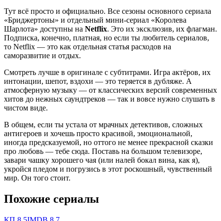
Тут всё просто и официально. Все сезоны основного сериала
«Бриджертоны» и отдельный мини-сериал «Королева
Шарлота» доступны на
Netflix
. Это их эксклюзив, их флагман.
Подписка, конечно, платная, но если ты любитель сериалов,
то Netflix — это как отдельная статья расходов на
саморазвитие и отдых.
Смотреть лучше в оригинале с субтитрами. Игра актёров, их
интонации, шепот, вздохи — это теряется в дубляже. А
атмосферную музыку — от классических версий современных
хитов до нежных саундтреков — так и вовсе нужно слушать в
чистом виде.
В общем, если ты устала от мрачных детективов, сложных
антигероев и хочешь просто красивой, эмоциональной,
иногда предсказуемой, но оттого не менее прекрасной сказки
про любовь — тебе сюда. Поставь на большом телевизоре,
завари чашку хорошего чая (или налей бокал вина, как я),
укройся пледом и погрузись в этот роскошный, чувственный
мир. Он того стоит.
Похожие сериалы
КП
8.5
IMDB
8.7