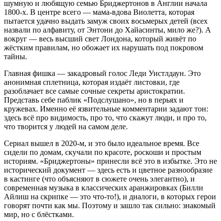
шумную и любящую семью Бриджертонов в Англии начала
1800-х. В центре всего — мама-вдова Виолетта, которая
пытается удачно выдать замуж своих восьмерых детей (всех
назвали по алфавиту, от Энтони до Хайасинты, мило же?). А
вокруг — весь высший свет Лондона, который живёт по
жёстким правилам, но обожает их нарушать под покровом
тайны.
Главная фишка — закадровый голос Леди Уистлдаун. Это
анонимная сплетница, которая издаёт листовки, где
разоблачает все самые сочные секреты аристократии.
Представь себе паблик «Подслушано», но в перьях и
кружевах. Именно её язвительные комментарии задают тон:
здесь всё про видимость, про то, что скажут люди, и про то,
что творится у людей на самом деле.
Сериал вышел в 2020-м, и это было идеальное время. Все
сидели по домам, скучали по красоте, роскоши и простым
историям. «Бриджертоны» принесли всё это в избытке. Это не
исторический документ — здесь есть и цветное разнообразие
в кастинге (что объясняют в сюжете очень элегантно), и
современная музыка в классических аранжировках (Билли
Айлиш на скрипке — это что-то!), и диалоги, в которых герои
говорят почти как мы. Поэтому и зашло так сильно: знакомый
мир, но с блёстками.