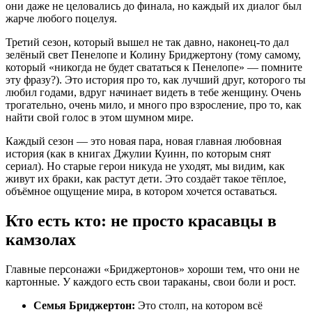
они даже не целовались до финала, но каждый их диалог был
жарче любого поцелуя.
Третий сезон, который вышел не так давно, наконец-то дал
зелёный свет Пенелопе и Колину Бриджертону (тому самому,
который «никогда не будет свататься к Пенелопе» — помните
эту фразу?). Это история про то, как лучший друг, которого ты
любил годами, вдруг начинает видеть в тебе женщину. Очень
трогательно, очень мило, и много про взросление, про то, как
найти свой голос в этом шумном мире.
Каждый сезон — это новая пара, новая главная любовная
история (как в книгах Джулии Куинн, по которым снят
сериал). Но старые герои никуда не уходят, мы видим, как
живут их браки, как растут дети. Это создаёт такое тёплое,
объёмное ощущение мира, в котором хочется оставаться.
Кто есть кто: не просто красавцы в
камзолах
Главные персонажи «Бриджертонов» хороши тем, что они не
картонные. У каждого есть свои тараканы, свои боли и рост.
Семья Бриджертон:
Это столп, на котором всё