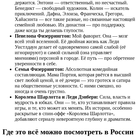
держится. Энтони — ответственный, но несчастный.
Бенедикт — свободный художник. Колин — искатель
приключений. Дафна, Элоиза, Франческа, Грегори,
Хайасинта — все такие разные, но связанные настоящей
семейной любовью. Их династия — про поддержку,
даже когда ты делаешь глупости.
Пенелопа Физеррингтон:
Мой фаворит. Она — мозг
всей этой вселенной. Её двойная жизнь как Леди
Уистлдаун делает её одновременно самой слабой (её
игнорируют) и самой сильной (она управляет
мнениями) персоной в городе. Её путь — про обретение
уверенности в себе.
Семья Физеррингтон:
Абсолютная комедийная
составляющая. Мама Портия, которая рвётся в высший
свет любой ценой, и её дочери — это гротеск и сатира
на общественные условности. С ними смешно, но
иногда и очень грустно.
Королева Шарлотта и Леди Дэнбери:
Сила, власть и
мудрость в юбках. Они — те, кто устанавливает правила
игры, и те, кто может их менять. Их истории, особенно
раскрытые в спин-оффе «Королева Шарлотта»,
добавляют сериалу невероятную глубину и драматизм.
Где это всё можно посмотреть в России