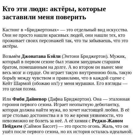
Кто эти люди: актёры, которые
заставили меня поверить
Кастинг в «Бриджертонах» — это отдельный вид искусства.
Они не просто нашли красивых людей, они нашли тех, кто
проживает своих персонажей так, что ты забываешь, что это
актёры.
Возьмём
Джонатана Бэйли
(Энтони Бриджертон). Мужик,
который в первом сезоне был этаким занудным старшим
братом, помешанным на долге. А во втором он вынес мне
весь мозг и сердце. Он играет такую внутреннюю боль, такую
борьбу между чувством и правилами, что в каждой сцене с
Кейт Шармой (обожаю их!) у меня мурашки. Его взгляды —
это целая поэма.
Или
Фиби Дайневор
(Дафна Бриджертон). Она — эталонная
героиня первого сезона. Играет неопытную дебютантку,
которая должна найти мужа, но хочет настоящей любви. В её
игре столько достоинства и в то же время уязвимости, что
невозможно не болеть за неё. А её химия с
Реджи-Жаном
Пейджем
(Саймон Бассет) — это просто огонь. Жаль, что он
ушёл после первого сезона, но их история осталась идеальной.