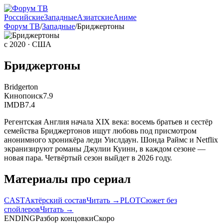
Российские
Западные
Азиатские
Аниме
Форум ТВ
/
Западные
/
Бриджертоны
с 2020
· США
Бриджертоны
Bridgerton
Кинопоиск
7.9
IMDB
7.4
Регентская Англия начала XIX века: восемь братьев и сестёр
семейства Бриджертонов ищут любовь под присмотром
анонимного хроникёра леди Уислдаун. Шонда Раймс и Netflix
экранизируют романы Джулии Куинн, в каждом сезоне —
новая пара. Четвёртый сезон выйдет в 2026 году.
Материалы про сериал
CAST
Актёрский состав
Читать →
PLOT
Сюжет без
спойлеров
Читать →
ENDING
Разбор концовки
Скоро