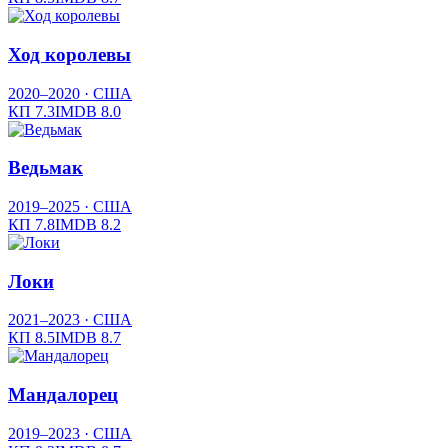
Ход королевы
2020–2020
· США
КП
7.3
IMDB
8.0
Ведьмак
2019–2025
· США
КП
7.8
IMDB
8.2
Локи
2021–2023
· США
КП
8.5
IMDB
8.7
Мандалорец
2019–2023
· США