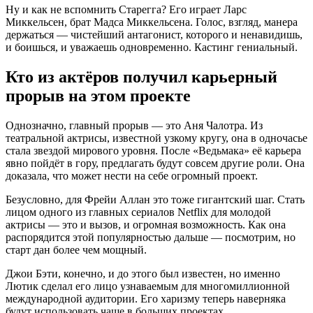
Ну и как не вспомнить Старегга? Его играет Ларс
Миккельсен, брат Мадса Миккельсена. Голос, взгляд, манера
держаться — чистейший антагонист, которого и ненавидишь,
и боишься, и уважаешь одновременно. Кастинг гениальный.
Кто из актёров получил карьерный
прорыв на этом проекте
Однозначно, главный прорыв — это Аня Чалотра. Из
театральной актрисы, известной узкому кругу, она в одночасье
стала звездой мирового уровня. После «Ведьмака» её карьера
явно пойдёт в гору, предлагать будут совсем другие роли. Она
доказала, что может нести на себе огромный проект.
Безусловно, для Фрейи Аллан это тоже гигантский шаг. Стать
лицом одного из главных сериалов Netflix для молодой
актрисы — это и вызов, и огромная возможность. Как она
распорядится этой популярностью дальше — посмотрим, но
старт дан более чем мощный.
Джои Бэти, конечно, и до этого был известен, но именно
Лютик сделал его лицо узнаваемым для многомиллионной
международной аудитории. Его харизму теперь наверняка
будут использовать чаще в больших проектах.