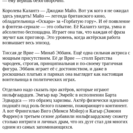
— ему веришь безоговорочно.
Королева Калантэ — Джоджи Майо. Вот уж кого я не ожидал
здесь увидеть! Майо — легенда британского кино,
обладательница «Оскара» за «Горбатую гору». И её появление
в фэнтези-сериале — это событие. Её Калантэ хитра, умна и
абсолютно беспощадна. Играет она так, что каждая её фраза
звучит как приговор. Это уровень, когда актёрская работа
возвышает весь эпизод.
Тиссая де Врие — Минаб Эббанк. Ещё одна сильная актриса с
мощным присутствием. Её де Врие — столп Братства
чародеек, строгая, принципиальная и по-своему трагичная
фигура. Эббанк играет её с достоинством, и даже в
роскошных платьях и париках она выглядит как настоящая
воительница в политических играх.
Отдельно надо сказать про актёров, которые играют
нильфгаардцев. Эмгыр вар Эмрейс в исполнении Барта
Эдвардса — это образец харизмы. Актёр физически идеально
подошёл под роль белого пламени, пожирающего континент.
А вот Фрингилью Виго (Мимси Мэйер) и Кагыр (Эамонн
Фаррен) в третьем сезоне добавили нильфгаардскому сюжету
столько интриги и личных драм, что их дуэт стал для многих
одним из самых запоминающихся.