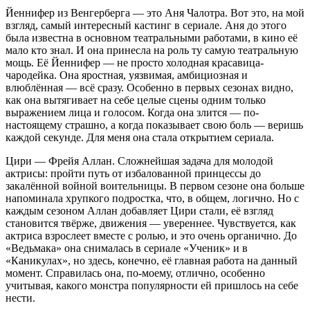
Йеннифер из Венгерберга — это Аня Чалотра. Вот это, на мой
взгляд, самый интересный кастинг в сериале. Аня до этого
была известна в основном театральными работами, в кино её
мало кто знал. И она принесла на роль ту самую театральную
мощь. Её Йеннифер — не просто холодная красавица-
чародейка. Она яростная, уязвимая, амбициозная и
влюблённая — всё сразу. Особенно в первых сезонах видно,
как она вытягивает на себе целые сцены одним только
выражением лица и голосом. Когда она злится — по-
настоящему страшно, а когда показывает свою боль — веришь
каждой секунде. Для меня она стала открытием сериала.
Цири — Фрейя Аллан. Сложнейшая задача для молодой
актрисы: пройти путь от избалованной принцессы до
закалённой войной воительницы. В первом сезоне она больше
напоминала хрупкого подростка, что, в общем, логично. Но с
каждым сезоном Аллан добавляет Цири стали, её взгляд
становится твёрже, движения — увереннее. Чувствуется, как
актриса взрослеет вместе с ролью, и это очень органично. До
«Ведьмака» она снималась в сериале «Ученик» и в
«Каникулах», но здесь, конечно, её главная работа на данный
момент. Справилась она, по-моему, отлично, особенно
учитывая, какого монстра популярности ей пришлось на себе
нести.