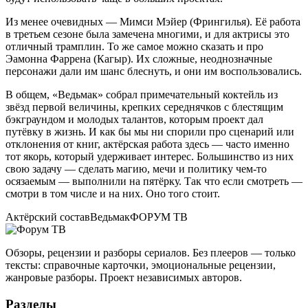
Из менее очевидных — Мимси Мэйер (Фрингилья). Её работа
в третьем сезоне была замечена многими, и для актрисы это
отличный трамплин. То же самое можно сказать и про
Эамонна Фаррена (Кагыр). Их сложные, неоднозначные
персонажи дали им шанс блеснуть, и они им воспользовались.
В общем, «Ведьмак» собрал примечательный коктейль из
звёзд первой величины, крепких середнячков с блестящим
бэкграундом и молодых талантов, которым проект дал
путёвку в жизнь. И как бы мы ни спорили про сценарий или
отклонения от книг, актёрская работа здесь — часто именно
тот якорь, который удерживает интерес. Большинство из них
свою задачу — сделать магию, мечи и политику чем-то
осязаемым — выполнили на пятёрку. Так что если смотреть —
смотри в том числе и на них. Оно того стоит.
Актёрский состав
Ведьмак
ФОРУМ ТВ
Обзоры, рецензии и разборы сериалов. Без плееров — только
тексты: справочные карточки, эмоциональные рецензии,
жанровые разборы. Проект независимых авторов.
Разделы