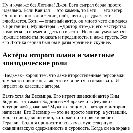
Ну и куда же без Лютика! Джои Бэти сыграл барда просто
идеально. Если Кавилл — это камень, то Бэти — это ветер.
Он постоянно в движении, поёт, шутит, раздражает и
влюбляется. Бэти — опытный актёр, он много чего снимался
в Британии («Мушкетёры», «Доктор Кто»), и его мастерство
комического времени здесь на высоте. Но он же умудряется в
нужные моменты показать и преданность, и даже грусть. Без
его Лютика сериал был бы в разы мрачнее и скучнее.
Актёры второго плана и заметные
эпизодические роли
«Ведьмак» хорош тем, что даже второстепенные персонажи
там часто прописаны так, что их хочется разглядывать. И
играют их классные актёры.
Взять хотя бы Весемира. Его играет шведский актёр Ким
Бодния. Тот самый Бодния из «В драке» и «Девушки с
татуировкой дракона»! Мужик с лицом, на котором история
написана. Его Весемир — это не просто ментор, а уставший,
много повидавший воин, который по-отцовски любит
Геральта. Бодния приносит в роль ту самую северную,
скандинавскую сдержанность и суровость. Когда он на экране