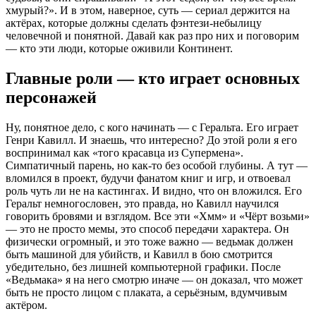
хмурый?». И в этом, наверное, суть — сериал держится на
актёрах, которые должны сделать фэнтези-небылицу
человечной и понятной. Давай как раз про них и поговорим
— кто эти люди, которые оживили Континент.
Главные роли — кто играет основных
персонажей
Ну, понятное дело, с кого начинать — с Геральта. Его играет
Генри Кавилл. И знаешь, что интересно? До этой роли я его
воспринимал как «того красавца из Супермена».
Симпатичный парень, но как-то без особой глубины. А тут —
вломился в проект, будучи фанатом книг и игр, и отвоевал
роль чуть ли не на кастингах. И видно, что он вложился. Его
Геральт немногословен, это правда, но Кавилл научился
говорить бровями и взглядом. Все эти «Хмм» и «Чёрт возьми»
— это не просто мемы, это способ передачи характера. Он
физически огромный, и это тоже важно — ведьмак должен
быть машиной для убийств, и Кавилл в бою смотрится
убедительно, без лишней компьютерной графики. После
«Ведьмака» я на него смотрю иначе — он доказал, что может
быть не просто лицом с плаката, а серьёзным, вдумчивым
актёром.