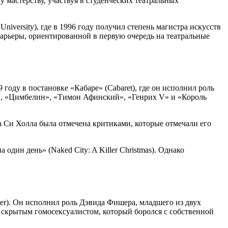
у мастерству, участвуя в студенческих театральных
versity), где в 1996 году получил степень магистра искусств
й карьеры, ориентированной в первую очередь на театральные
году в постановке «Кабаре» (Cabaret), где он исполнил роль
т», «Цимбелин», «Тимон Афинский», «Генрих V» и «Король
ла Си Холла была отмечена критиками, которые отмечали его
дин день» (Naked City: A Killer Christmas). Однако
er). Он исполнил роль Дэвида Фишера, младшего из двух
крытым гомосексуалистом, который боролся с собственной