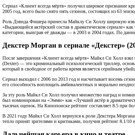
Сериал «Клиент всегда мёртв» получил широкое признание кри
2005 год, всего было снято пять сезонов, состоящих из 63 эпизо
Роль Дэвида Фишера принесла Майклу Си Холлу широкую извест
«Выдающийся актёрский состав в драматическом сериале» как 
категории, выиграв её дважды — в 2003 и 2004 годах. По данны
Декстер Морган в сериале «Декстер» (2
После завершения «Клиент всегда мёртв» Майкл Си Холл взял 
(Dexter) — это криминальный психологический триллер, осно
который в свободное от работы время является серийным убий
Сериал выходил с 2006 по 2013 год и насчитывает восемь сезо
его способность воплощать амбивалентных и морально неодн
За эту роль Майкл Си Холл получил множество наград и номин
был номинирован на «Эмми» как «Лучший актёр в драматическом
тысячах оценок. На Кинопоиске рейтинг составляет 8.5 при бол
В 2021 году Майкл Си Холл вернулся к роли Декстера Моргана 
тепло принят зрителями и критиками, получив рейтинг 8.1/10
Дальнейшая карьера в кино и театре