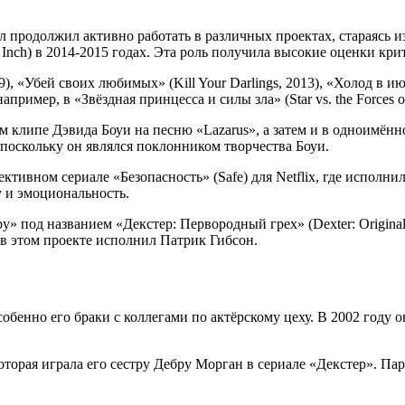
продолжил активно работать в различных проектах, стараясь из
Inch) в 2014-2015 годах. Эта роль получила высокие оценки крит
, «Убей своих любимых» (Kill Your Darlings, 2013), «Холод в июл
ример, в «Звёздная принцесса и силы зла» (Star vs. the Forces of
 клипе Дэвида Боуи на песню «Lazarus», а затем и в одноимён
 поскольку он являлся поклонником творчества Боуи.
ктивном сериале «Безопасность» (Safe) для Netflix, где исполни
у и эмоциональность.
у» под названием «Декстер: Первородный грех» (Dexter: Original
в этом проекте исполнил Патрик Гибсон.
енно его браки с коллегами по актёрскому цеху. В 2002 году о
орая играла его сестру Дебру Морган в сериале «Декстер». Пара