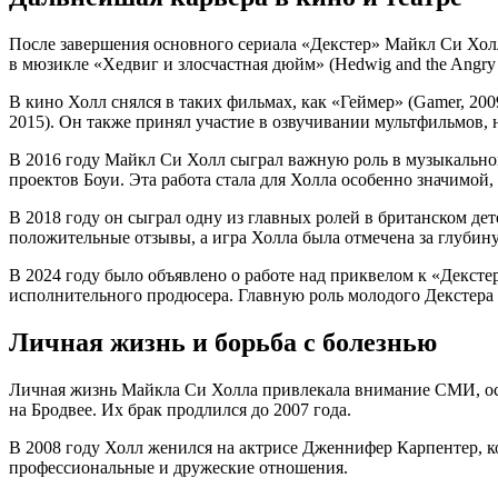
После завершения основного сериала «Декстер» Майкл Си Холл 
в мюзикле «Хедвиг и злосчастная дюйм» (Hedwig and the Angry 
В кино Холл снялся в таких фильмах, как «Геймер» (Gamer, 2009)
2015). Он также принял участие в озвучивании мультфильмов, нап
В 2016 году Майкл Си Холл сыграл важную роль в музыкальном
проектов Боуи. Эта работа стала для Холла особенно значимой,
В 2018 году он сыграл одну из главных ролей в британском дете
положительные отзывы, а игра Холла была отмечена за глубин
В 2024 году было объявлено о работе над приквелом к «Декстер
исполнительного продюсера. Главную роль молодого Декстера 
Личная жизнь и борьба с болезнью
Личная жизнь Майкла Си Холла привлекала внимание СМИ, особ
на Бродвее. Их брак продлился до 2007 года.
В 2008 году Холл женился на актрисе Дженнифер Карпентер, кот
профессиональные и дружеские отношения.