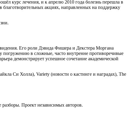
ошёл курс лечения, и к апрелю 2010 года болезнь перешла в
т в благотворительных акциях, направленных на поддержку
зни.
левидения. Его роли Дэвида Фишера и Декстера Моргана
ому погружению в сложные, часто внутренне противоречивые
карьера демонстрирует успешное сочетание академической
кла Си Холла), Variety (новости о кастинге и наградах), The
е разборы. Проект независимых авторов.