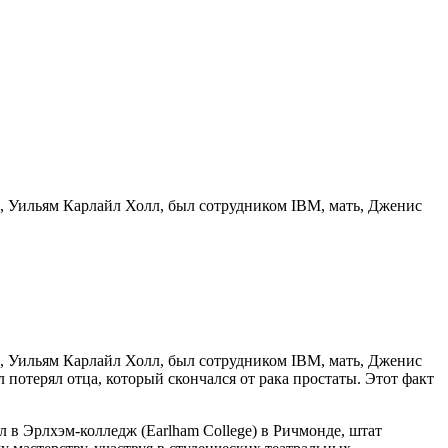
ец, Уильям Карлайл Холл, был сотрудником IBM, мать, Дженис
ец, Уильям Карлайл Холл, был сотрудником IBM, мать, Дженис
 потерял отца, который скончался от рака простаты. Этот факт
 в Эрлхэм-колледж (Earlham College) в Ричмонде, штат