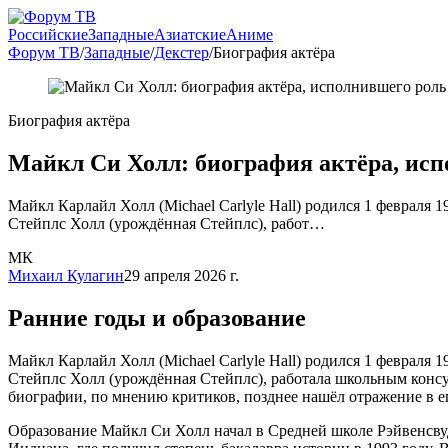
Российские
Западные
Азиатские
Аниме
Форум ТВ
/
Западные
/
Декстер
/
Биография актёра
Биография актёра
Майкл Си Холл: биография актёра, ис
Майкл Карлайл Холл (Michael Carlyle Hall) родился 1 февраля
Стейплс Холл (урождённая Стейплс), работ…
МК
Михаил Кулагин
29 апреля 2026 г.
Ранние годы и образование
Майкл Карлайл Холл (Michael Carlyle Hall) родился 1 февраля
Стейплс Холл (урождённая Стейплс), работала школьным консуль
биографии, по мнению критиков, позднее нашёл отражение в ег
Образование Майкл Си Холл начал в Средней школе Рэйвенсвуд 