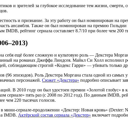
тиков и зрителей за глубокое исследование тем жизни, смерти,
дов.
ность и признание. За эту работу он был номинирован на преми
часть ансамбля. Также он был номинирован на премию Гильдии к
м IMDB, рейтинг сериала составляет 8.7/10 при более чем 200 т
006–2013)
на себя ещё более сложную и культовую роль — Декстера Морга
ванный на романах Джеффа Линдсея. Майкл Си Холл исполнил ро
цей, соблюдающим строгий «Кодекс Гарри» — убивать только др
нов (96 эпизодов). Роль Декстера Моргана стала одной из самых
означных персонажей.
Сюжет «Декстера»
подробно описывает зав
аций. В 2010 году он был удостоен премии «Золотой глобус» в 
 сериале» пять раз (с 2008 по 2012 год). По данным IMDB, рейт
ее чем 220 тысячах голосов.
в мини-сериале-продолжении «Декстер: Новая кровь» (Dexter: Ne
 на IMDB.
Актёрский состав сериала «Декстер»
включает подробн