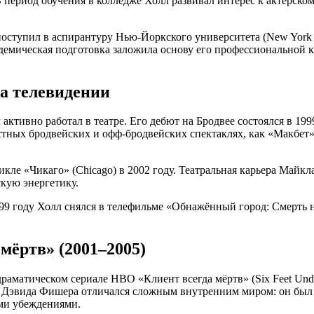
В период обучения в колледже Холл развивал интерес к актёрском
ступил в аспирантуру Нью-Йоркского университета (New York Uni
та академическая подготовка заложила основу его профессионально
на телевидении
ивно работал в театре. Его дебют на Бродвее состоялся в 1999 
естных бродвейских и офф-бродвейских спектаклях, как «Макбе
кле «Чикаго» (Chicago) в 2002 году. Театральная карьера Майк
кую энергетику.
 году Холл снялся в телефильме «Обнажённый город: Смерть на о
мёртв» (2001–2005)
драматическом сериале HBO «Клиент всегда мёртв» (Six Feet Und
Дэвида Фишера отличался сложным внутренним миром: он был с
ми убеждениями.