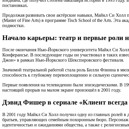
Индиана, где получил степень бакалавра истории в 1993 году. 
постановках.
Продолжая развивать свои актёрские навыки, Майкл Си Холл по
(Master of Fine Arts) в программе Tisch School of the Arts. Э
подмостки.
Начало карьеры: театр и первые роли 
После окончания Нью-Йоркского университета Майкл Си Холл акт
Конферансье. В последующие годы он участвовал в таких изв
Джон» в рамках Нью-Йоркского Шекспировского фестиваля.
Значимой театральной работой стала роль Билли Флинна в мюзи
способность к глубокому перевоплощению и сильную сценичес
Первые появления на телевидении были эпизодическими. В 1999
настоящий прорыв на малом экране произошёл в 2001 году.
Дэвид Фишер в сериале «Клиент всегда 
В 2001 году Майкл Си Холл получил одну из главных ролей в 
братьев, управляющих семейным похоронным бюро. Персонаж 
идентичностью и ожиданиями общества, а также с религиозны