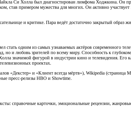
у Майкла Си Холла был диагностирован лимфома Ходжкина. Он пр
аком, став примером мужества для многих. Он активно участвуе
ательнице и критике. Пара ведёт достаточно закрытый образ жи
умел стать одним из самых узнаваемых актёров современного те
ад, но и любовь зрителей по всему миру. Способность к глубок
 Холла значимой фигурой в индустрии кино и телевидения. Его 
 телевизионных проектах.
в «Декстер» и «Клиент всегда мёртв»), Wikipedia (страница Май
ьные пресс-релизы HBO и Showtime.
тексты: справочные карточки, эмоциональные рецензии, жанровы