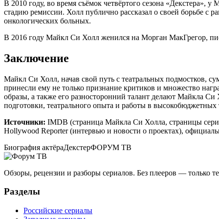
В 2010 году, во время съёмок четвёртого сезона «Декстера», 
стадию ремиссии. Холл публично рассказал о своей борьбе с р
онкологических больных.
В 2016 году Майкл Си Холл женился на Морган МакГрегор, пис
Заключение
Майкл Си Холл, начав свой путь с театральных подмостков, с
принесли ему не только признание критиков и множество нагр
образы, а также его разносторонний талант делают Майкла Си
подготовки, театрального опыта и работы в высокобюджетных
Источники:
IMDB (страница Майкла Си Холла, страницы сериало
Hollywood Reporter (интервью и новости о проектах), официал
Биография актёра
Декстер
ФОРУМ ТВ
Обзоры, рецензии и разборы сериалов. Без плееров — только 
Разделы
Российские сериалы