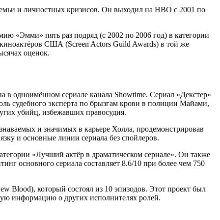
 семьи и личностных кризисов. Он выходил на HBO с 2001 по
ю «Эмми» пять раз подряд (с 2002 по 2006 год) в категории
иноактёров США (Screen Actors Guild Awards) в той же
ысячах оценок.
на в одноимённом сериале канала Showtime. Сериал «Декстер»
ль судебного эксперта по брызгам крови в полиции Майами,
угих убийц, избежавших правосудия.
 узнаваемых и значимых в карьере Холла, продемонстрировав
язку и основные линии сериала без спойлеров.
категории «Лучший актёр в драматическом сериале». Он также
инг основного сериала составляет 8.6/10 при более чем 750
w Blood), который состоял из 10 эпизодов. Этот проект был
ую информацию о других исполнителях ролей.