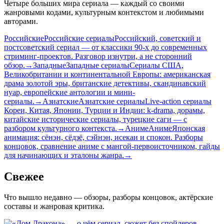
Четыре больших мира сериала — каждый со своими
жанровыми кодами, культурным контекстом и любимыми
авторами.
Российские
Российские сериалы
Российский, советский и
постсоветский сериал — от классики 90-х до современных
стриминг-проектов. Разговор изнутри, а не сторонний
обзор.
→
Западные
Западные сериалы
Сериалы США,
Великобритании и континентальной Европы: американская
драма золотой эры, британские детективы, скандинавский
нуар, европейские антологии и мини-
сериалы.
→
Азиатские
Азиатские сериалы
Live-action сериалы
Кореи, Китая, Японии, Турции и Индии: k-drama, дорамы,
китайские исторические сериалы, турецкие саги — с
разбором культурного контекста.
→
Аниме
Аниме
Японская
анимация: сёнэн, сёдзё, сэйнэн, исекаи и спокон. Разборы
концовок, сравнение аниме с мангой-первоисточником, гайды
для начинающих и эталоны жанра.
→
Свежее
Что вышло недавно — обзоры, разборы концовок, актёрские
составы и жанровая критика.