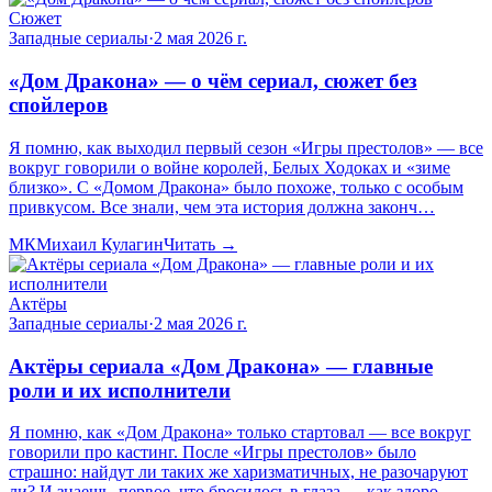
Сюжет
Западные сериалы
·
2 мая 2026 г.
«Дом Дракона» — о чём сериал, сюжет без
спойлеров
Я помню, как выходил первый сезон «Игры престолов» — все
вокруг говорили о войне королей, Белых Ходоках и «зиме
близко». С «Домом Дракона» было похоже, только с особым
привкусом. Все знали, чем эта история должна законч…
МК
Михаил Кулагин
Читать →
Актёры
Западные сериалы
·
2 мая 2026 г.
Актёры сериала «Дом Дракона» — главные
роли и их исполнители
Я помню, как «Дом Дракона» только стартовал — все вокруг
говорили про кастинг. После «Игры престолов» было
страшно: найдут ли таких же харизматичных, не разочаруют
ли? И знаешь, первое, что бросилось в глаза — как здоро…