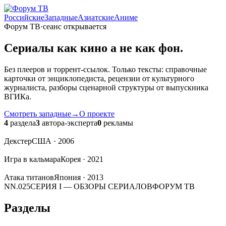
Российские
Западные
Азиатские
Аниме
Форум ТВ
·
сеанс открывается
Сериалы
как кино
а не как фон.
Без плееров и торрент-ссылок. Только тексты: справочные
карточки от энциклопедиста, рецензии от культурного
журналиста, разборы сценарной структуры от выпускника
ВГИКа.
Смотреть западные
→
О проекте
4
раздела
3
автора-эксперта
0
рекламы
Декстер
США · 2006
Игра в кальмара
Корея · 2021
Атака титанов
Япония · 2013
NN.025
СЕРИЯ I — ОБЗОРЫ СЕРИАЛОВ
ФОРУМ ТВ
Разделы