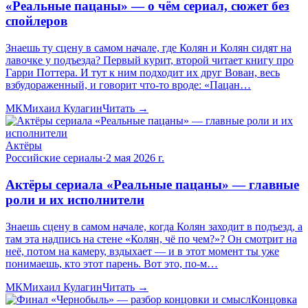
«Реальные пацаны» — о чём сериал, сюжет без
спойлеров
Знаешь ту сцену в самом начале, где Колян и Колян сидят на
лавочке у подъезда? Первый курит, второй читает книгу про
Гарри Поттера. И тут к ним подходит их друг Вован, весь
взбудораженный, и говорит что-то вроде: «Пацан…
МК
Михаил Кулагин
Читать →
Актёры
Российские сериалы
·
2 мая 2026 г.
Актёры сериала «Реальные пацаны» — главные
роли и их исполнители
Знаешь сцену в самом начале, когда Колян заходит в подъезд, а
там эта надпись на стене «Колян, чё по чем?»? Он смотрит на
неё, потом на камеру, вздыхает — и в этот момент ты уже
понимаешь, кто этот парень. Вот это, по-м…
МК
Михаил Кулагин
Читать →
Концовка