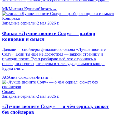
МК
Михаил Кулагин
Читать →
Концовка
Западные сериалы
·
2 мая 2026 г.
Финал «Лучше звоните Солу» — разбор
концовки и смысл
Дальше — спойлеры финального сезона «Лучше звоните
Солу». Если ты ещё не досмотрел — закрой страницу и
приходи после. Тут я разбираю всё, что случилось в
последних сериях, от сцены в зале суда до самого конца.
Будем счи…
АС
Анна Соколова
Читать →
Сюжет
Западные сериалы
·
2 мая 2026 г.
«Лучше звоните Солу» — о чём сериал, сюжет
без спойлеров