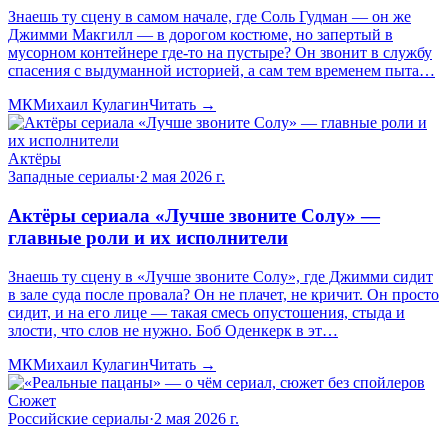
Знаешь ту сцену в самом начале, где Соль Гудман — он же
Джимми Макгилл — в дорогом костюме, но запертый в
мусорном контейнере где-то на пустыре? Он звонит в службу
спасения с выдуманной историей, а сам тем временем пыта…
МК
Михаил Кулагин
Читать →
Актёры
Западные сериалы
·
2 мая 2026 г.
Актёры сериала «Лучше звоните Солу» —
главные роли и их исполнители
Знаешь ту сцену в «Лучше звоните Солу», где Джимми сидит
в зале суда после провала? Он не плачет, не кричит. Он просто
сидит, и на его лице — такая смесь опустошения, стыда и
злости, что слов не нужно. Боб Оденкерк в эт…
МК
Михаил Кулагин
Читать →
Сюжет
Российские сериалы
·
2 мая 2026 г.