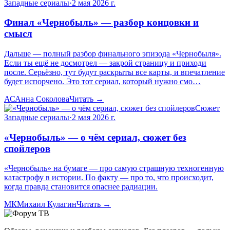
Западные сериалы
·
2 мая 2026 г.
Финал «Чернобыль» — разбор концовки и
смысл
Дальше — полный разбор финального эпизода «Чернобыля».
Если ты ещё не досмотрел — закрой страницу и приходи
после. Серьёзно, тут будут раскрыты все карты, и впечатление
будет испорчено. Это тот сериал, который нужно смо…
АС
Анна Соколова
Читать →
Сюжет
Западные сериалы
·
2 мая 2026 г.
«Чернобыль» — о чём сериал, сюжет без
спойлеров
«Чернобыль» на бумаге — про самую страшную техногенную
катастрофу в истории. По факту — про то, что происходит,
когда правда становится опаснее радиации.
МК
Михаил Кулагин
Читать →