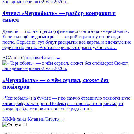
Западные сериалы
·
2 мая 2026 г.
Финал «Чернобыль» — разбор концовки и
смысл
Дальше — полный разбор финального эпизода «Чернобыля».
Если ты ещё не досмотрел — закрой страницу и приходи
после. Серьёзно, тут будут раскрыты все карты, и впечатление
будет испорчено. Это тот сериал, который нужно смо…
АС
Анна Соколова
Читать →
Сюжет
Западные сериалы
·
2 мая 2026 г.
«Чернобыль» — о чём сериал, сюжет без
спойлеров
«Чернобыль» на бумаге — про самую страшную техногенную
катастрофу в истории. По факту — про то, что происходит,
когда правда становится опаснее радиации.
МК
Михаил Кулагин
Читать →