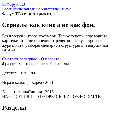
Российские
Западные
Азиатские
Аниме
Форум ТВ
·
сеанс открывается
Сериалы
как кино
а не как фон.
Без плееров и торрент-ссылок. Только тексты: справочные
карточки от энциклопедиста, рецензии от культурного
журналиста, разборы сценарной структуры от выпускника
ВГИКа.
Смотреть западные
→
О проекте
4
раздела
3
автора-эксперта
0
рекламы
Декстер
США · 2006
Игра в кальмара
Корея · 2021
Атака титанов
Япония · 2013
NN.025
СЕРИЯ I — ОБЗОРЫ СЕРИАЛОВ
ФОРУМ ТВ
Разделы