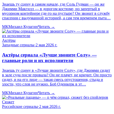
Знаешь ту сцену в самом начале, где Соль Гудман — он же
Джимми Макгилл — в дорогом костюме, но запертый в
мусорном контейнере где-то на пустыре? Он звонит в службу
спасения с выдуманной историей, а сам тем временем пыта…
МК
Михаил Кулагин
Читать →
Актёры
Западные сериалы
·
2 мая 2026 г.
Актёры сериала «Лучше звоните Солу» —
главные роли и их исполнители
Знаешь ту сцену в «Лучше звоните Солу», где Джимми сидит
в зале суда после провала? Он не плачет, не кричит. Он просто
сидит, и на его лице — такая смесь опустошения, стыда и
злости, что слов не нужно. Боб Оденкерк в эт…
МК
Михаил Кулагин
Читать →
Сюжет
Российские сериалы
·
2 мая 2026 г.