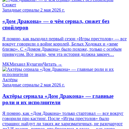
Сюжет
Западные сериалы
·
2 мая 2026 г.
«Дом Дракона» — о чём сериал, сюжет без
спойлеров
Я помню, как выходил первый сезон «Игры престолов» — все
вокруг говорили о войне королей, Белых Ходоках и «зиме
близко». С «Домом Дракона» было похоже, только с особым
привкусом. Все знали, чем эта история должна законч…
МК
Михаил Кулагин
Читать →
Актёры
Западные сериалы
·
2 мая 2026 г.
Актёры сериала «Дом Дракона» — главные
роли и их исполнители
Я помню, как «Дом Дракона» только стартовал — все вокруг
говорили про кастинг. После «Игры престолов» было
страшно: найдут ли таких же харизматичных, не разочаруют
ли? И знаешь, первое, что бросилось в глаза — как здоро…