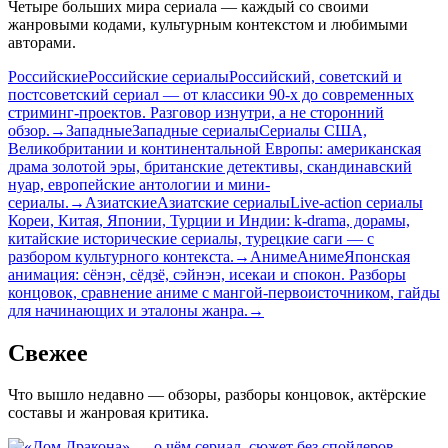
Четыре больших мира сериала — каждый со своими
жанровыми кодами, культурным контекстом и любимыми
авторами.
Российские
Российские сериалы
Российский, советский и
постсоветский сериал — от классики 90-х до современных
стриминг-проектов. Разговор изнутри, а не сторонний
обзор.
→
Западные
Западные сериалы
Сериалы США,
Великобритании и континентальной Европы: американская
драма золотой эры, британские детективы, скандинавский
нуар, европейские антологии и мини-
сериалы.
→
Азиатские
Азиатские сериалы
Live-action сериалы
Кореи, Китая, Японии, Турции и Индии: k-drama, дорамы,
китайские исторические сериалы, турецкие саги — с
разбором культурного контекста.
→
Аниме
Аниме
Японская
анимация: сёнэн, сёдзё, сэйнэн, исекаи и спокон. Разборы
концовок, сравнение аниме с мангой-первоисточником, гайды
для начинающих и эталоны жанра.
→
Свежее
Что вышло недавно — обзоры, разборы концовок, актёрские
составы и жанровая критика.