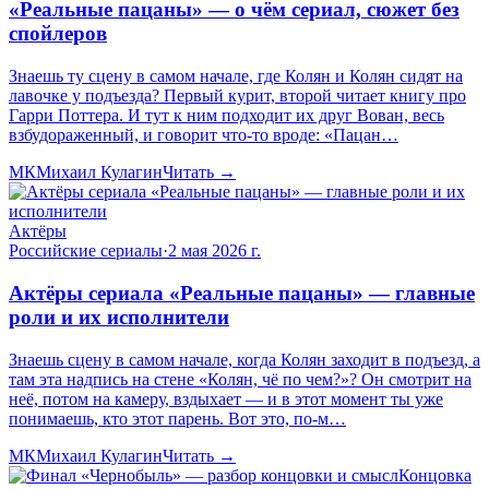
«Реальные пацаны» — о чём сериал, сюжет без
спойлеров
Знаешь ту сцену в самом начале, где Колян и Колян сидят на
лавочке у подъезда? Первый курит, второй читает книгу про
Гарри Поттера. И тут к ним подходит их друг Вован, весь
взбудораженный, и говорит что-то вроде: «Пацан…
МК
Михаил Кулагин
Читать →
Актёры
Российские сериалы
·
2 мая 2026 г.
Актёры сериала «Реальные пацаны» — главные
роли и их исполнители
Знаешь сцену в самом начале, когда Колян заходит в подъезд, а
там эта надпись на стене «Колян, чё по чем?»? Он смотрит на
неё, потом на камеру, вздыхает — и в этот момент ты уже
понимаешь, кто этот парень. Вот это, по-м…
МК
Михаил Кулагин
Читать →
Концовка