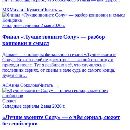
МК
Михаил Кулагин
Читать →
Концовка
Западные сериалы
·
2 мая 2026 г.
Финал «Лучше звоните Солу» — разбор
концовки и смысл
Дальше — спойлеры финального сезона «Лучше звоните
Солу». Если ты ещё не досмотрел — закрой страницу и
приходи после. Тут я разбираю всё, что случилось в
последних сериях, от сцены в зале суда до самого конца.
Будем счи…
АС
Анна Соколова
Читать →
Сюжет
Западные сериалы
·
2 мая 2026 г.
«Лучше звоните Солу» — о чём сериал, сюжет
без спойлеров