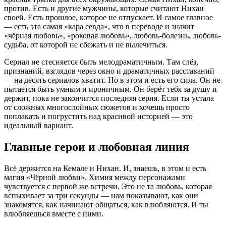
против. Есть и другие мужчины, которые считают Нихан
своей. Есть прошлое, которое не отпускает. И самое главное
— есть эта самая «кара севда», что в переводе и значит
«чёрная любовь», «роковая любовь», любовь-болезнь, любовь-
судьба, от которой не сбежать и не вылечиться.
Сериал не стесняется быть мелодраматичным. Там слёз,
признаний, взглядов через окно и драматичных расставаний
— на десять сериалов хватит. Но в этом и есть его сила. Он не
пытается быть умным и ироничным. Он берёт тебя за душу и
держит, пока не закончится последняя серия. Если ты устала
от сложных многослойных сюжетов и хочешь просто
поплакать и погрустить над красивой историей — это
идеальный вариант.
Главные герои и любовная линия
Всё держится на Кемале и Нихан. И, знаешь, в этом и есть
магия «Чёрной любви». Химия между персонажами
чувствуется с первой же встречи. Это не та любовь, которая
вспыхивает за три секунды — нам показывают, как они
знакомятся, как начинают общаться, как влюбляются. И ты
влюбляешься вместе с ними.