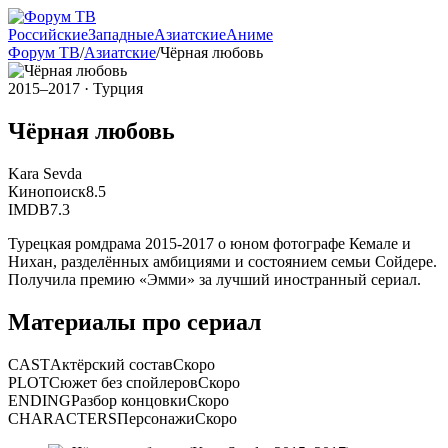
Российские
Западные
Азиатские
Аниме
Форум ТВ
/
Азиатские
/
Чёрная любовь
2015–2017
· Турция
Чёрная любовь
Kara Sevda
Кинопоиск
8.5
IMDB
7.3
Турецкая ромдрама 2015-2017 о юном фотографе Кемале и
Нихан, разделённых амбициями и состоянием семьи Сойдере.
Получила премию «Эмми» за лучший иностранный сериал.
Материалы про сериал
CAST
Актёрский состав
Скоро
PLOT
Сюжет без спойлеров
Скоро
ENDING
Разбор концовки
Скоро
CHARACTERS
Персонажи
Скоро