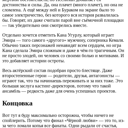
достоинства и силы. Да, она плачет (много плачет), но она не
сломлена. А ещё между ней и Бураком на экране было то
самое электричество, без которого вся история развалилась
бы. Говорят, их даже считали парой вне съёмочной площадки
— так убедительно они смотрелись вместе.
Отдельно хочется отметить Кана Угурлу, который играет
Эмира — того самого «другого» мужчину, соперника Кемаля.
Обычно таких персонажей ненавидят всем сердцем, но игра
Кана сделала Эмира сложным и даже в чём-то трагичным. Он
не просто злодей, он человек со своими болью и мотивами. И
это добавляет истории остроты.
Весь актёрский состав подобран просто блестяще. Даже
второстепенные герои — родители, друзья, антагонисты —
играют так, что ты начинаешь переживать и за них тоже. Это
большая заслуга кастинг-директоров, потому что такой
ансамбль — редкость даже для очень успешных проектов.
Концовка
Вот тут я буду максимально осторожна, чтобы ничего не
спойлерить. Потому что финал «Чёрной любви» — это то, из-
за чего ломали копья все фанаты. Одни рыдали от счастья,