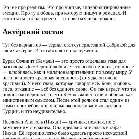
Это не про реализм. Это про чистые, гиперболизированные
эмоции. Про ту любовь, про которую пишут в романах. И
если ты на это настроена — оторваться невозможно.
Актёрский состав
Тут без вариантов — сериал стал суперзвездной фабрикой для
своих актёров. И это абсолютно заслуженно.
Бурак Озчивит (Кемаль) — это просто отдельная тема для
разговора. До «Чёрной любви» я его особо не знала, но после
— влюбилась, как и миллионы зрительниц по всему миру. У
него не просто красивая внешность (хотя да, он очень
красивый). У него глаза, которые говорят всё. Боль, любовь,
гнев, отчаяние — всё без единого слова. Он так играет, что ты
полностью веришь в то, что Кемаль живёт этой любовью как
единственным смыслом. После этой роли он стал одним из
самых востребованных и высокооплачиваемых актёров
Турции, и это неудивительно.
Неслихан Атагюль (Нихан) — хрупкая, нежная, но с
внутренним стержнем. Она идеально вписалась в образ
Нихан. Её героиню легко было сделать просто несчастной
жертвой обстоятельств, но Неслихан добавляет ей