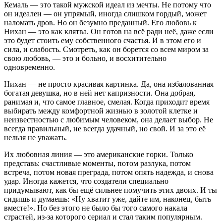
Кемаль — это такой мужской идеал из мечты. Не потому что
он идеален — он упрямый, иногда слишком гордый, может
наломать дров. Но он безумно преданный. Его любовь к
Нихан — это как клятва. Он готов на всё ради неё, даже если
это будет стоить ему собственного счастья. И в этом его и
сила, и слабость. Смотреть, как он борется со всем миром за
свою любовь, — это и больно, и восхитительно
одновременно.
Нихан — не просто красивая картинка. Да, она избалованная
богатая девушка, но в ней нет капризности. Она добрая,
ранимая и, что самое главное, смелая. Когда приходит время
выбирать между комфортной жизнью в золотой клетке и
неизвестностью с любимым человеком, она делает выбор. Не
всегда правильный, не всегда удачный, но свой. И за это её
нельзя не уважать.
Их любовная линия — это американские горки. Только
представь: счастливые моменты, потом разлука, потом
встреча, потом новая преграда, потом опять надежда, и снова
удар. Иногда кажется, что создатели специально
придумывают, как бы ещё сильнее помучить этих двоих. И ты
сидишь и думаешь: «Ну хватит уже, дайте им, наконец, быть
вместе!». Но без этого не было бы того самого накала
страстей, из-за которого сериал и стал таким популярным.