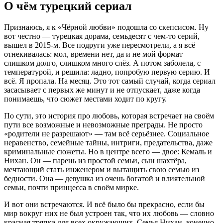
О чём турецкий сериал
Признаюсь, я к «Чёрной любви» подошла со скепсисом. Ну
вот честно — турецкая дорама, семьдесят с чем-то серий,
вышел в 2015-м. Все подруги уже пересмотрели, а я всё
отнекивалась: мол, времени нет, да и не мой формат —
слишком долго, слишком много слёз. А потом заболела, с
температурой, и решила: ладно, попробую первую серию. И
всё. Я пропала. На месяц. Это тот самый случай, когда сериал
засасывает с первых же минут и не отпускает, даже когда
понимаешь, что сюжет местами ходит по кругу.
По сути, это история про любовь, которая встречает на своём
пути все возможные и невозможные преграды. Не просто
«родители не разрешают» — там всё серьёзнее. Социальное
неравенство, семейные тайны, интриги, предательства, даже
криминальные сюжеты. Но в центре всего — двое: Кемаль и
Нихан. Он — парень из простой семьи, сын шахтёра,
мечтающий стать инженером и вытащить свою семью из
бедности. Она — девушка из очень богатой и влиятельной
семьи, почти принцесса в своём мирке.
И вот они встречаются. И всё было бы прекрасно, если бы
мир вокруг них не был устроен так, что их любовь — словно
красная тряпка для всех окружающих. Семья Нихан, конечно,