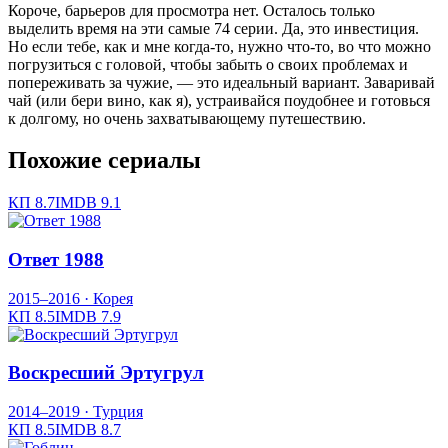
Короче, барьеров для просмотра нет. Осталось только
выделить время на эти самые 74 серии. Да, это инвестиция.
Но если тебе, как и мне когда-то, нужно что-то, во что можно
погрузиться с головой, чтобы забыть о своих проблемах и
попереживать за чужие, — это идеальный вариант. Заваривай
чай (или бери вино, как я), устраивайся поудобнее и готовься
к долгому, но очень захватывающему путешествию.
Похожие сериалы
КП
8.7
IMDB
9.1
Ответ 1988
2015–2016
· Корея
КП
8.5
IMDB
7.9
Воскресший Эртугрул
2014–2019
· Турция
КП
8.5
IMDB
8.7