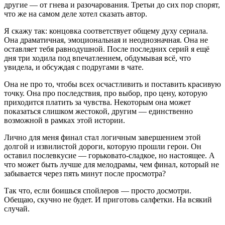
другие — от гнева и разочарования. Третьи до сих пор спорят,
что же на самом деле хотел сказать автор.
Я скажу так: концовка соответствует общему духу сериала.
Она драматичная, эмоциональная и неоднозначная. Она не
оставляет тебя равнодушной. После последних серий я ещё
дня три ходила под впечатлением, обдумывая всё, что
увидела, и обсуждая с подругами в чате.
Она не про то, чтобы всех осчастливить и поставить красивую
точку. Она про последствия, про выбор, про цену, которую
приходится платить за чувства. Некоторым она может
показаться слишком жестокой, другим — единственно
возможной в рамках этой истории.
Лично для меня финал стал логичным завершением этой
долгой и извилистой дороги, которую прошли герои. Он
оставил послевкусие — горьковато-сладкое, но настоящее. А
что может быть лучше для мелодрамы, чем финал, который не
забывается через пять минут после просмотра?
Так что, если боишься спойлеров — просто досмотри.
Обещаю, скучно не будет. И приготовь салфетки. На всякий
случай.