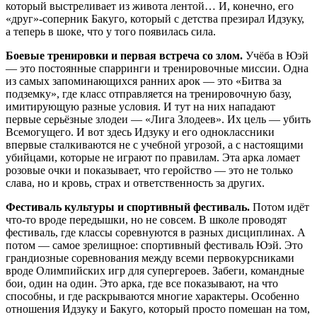
который выстреливает из живота лентой… И, конечно, его
«друг»-соперник Бакуго, который с детства презирал Идзуку,
а теперь в шоке, что у того появилась сила.
Боевые тренировки и первая встреча со злом.
Учёба в Юэй
— это постоянные спарринги и тренировочные миссии. Одна
из самых запоминающихся ранних арок — это «Битва за
подземку», где класс отправляется на тренировочную базу,
имитирующую разные условия. И тут на них нападают
первые серьёзные злодеи — «Лига Злодеев». Их цель — убить
Всемогущего. И вот здесь Идзуку и его одноклассники
впервые сталкиваются не с учебной угрозой, а с настоящими
убийцами, которые не играют по правилам. Эта арка ломает
розовые очки и показывает, что геройство — это не только
слава, но и кровь, страх и ответственность за других.
Фестиваль культуры и спортивный фестиваль.
Потом идёт
что-то вроде передышки, но не совсем. В школе проводят
фестиваль, где классы соревнуются в разных дисциплинах. А
потом — самое зрелищное: спортивный фестиваль Юэй. Это
грандиозные соревнования между всеми первокурсниками
вроде Олимпийских игр для супергероев. Забеги, командные
бои, один на один. Это арка, где все показывают, на что
способны, и где раскрываются многие характеры. Особенно
отношения Идзуку и Бакуго, который просто помешан на том,