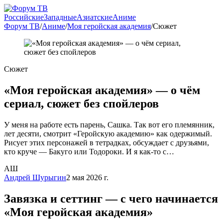
Российские
Западные
Азиатские
Аниме
Форум ТВ
/
Аниме
/
Моя геройская академия
/
Сюжет
Сюжет
«Моя геройская академия» — о чём
сериал, сюжет без спойлеров
У меня на работе есть парень, Сашка. Так вот его племянник,
лет десяти, смотрит «Геройскую академию» как одержимый.
Рисует этих персонажей в тетрадках, обсуждает с друзьями,
кто круче — Бакуго или Тодороки. И я как-то с…
АШ
Андрей Шурыгин
2 мая 2026 г.
Завязка и сеттинг — с чего начинается
«Моя геройская академия»