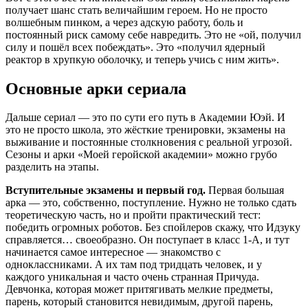
получает шанс стать величайшим героем. Но не просто
волшебным пинком, а через адскую работу, боль и
постоянный риск самому себе навредить. Это не «ой, получил
силу и пошёл всех побеждать». Это «получил ядерный
реактор в хрупкую оболочку, и теперь учись с ним жить».
Основные арки сериала
Дальше сериал — это по сути его путь в Академии Юэй. И
это не просто школа, это жёсткие тренировки, экзамены на
выживание и постоянные столкновения с реальной угрозой.
Сезоны и арки «Моей геройской академии» можно грубо
разделить на этапы.
Вступительные экзамены и первый год.
Первая большая
арка — это, собственно, поступление. Нужно не только сдать
теоретическую часть, но и пройти практический тест:
победить огромных роботов. Без спойлеров скажу, что Идзуку
справляется… своеобразно. Он поступает в класс 1-А, и тут
начинается самое интересное — знакомство с
одноклассниками. А их там под тридцать человек, и у
каждого уникальная и часто очень странная Причуда.
Девчонка, которая может притягивать мелкие предметы,
парень, который становится невидимым, другой парень,