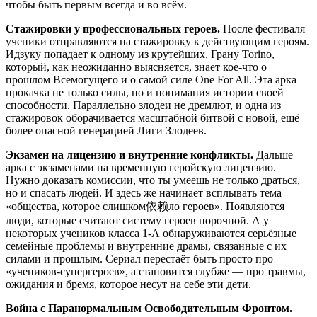
чтобы быть первым всегда и во всём.
Стажировки у профессиональных героев.
После фестиваля
ученики отправляются на стажировку к действующим героям.
Идзуку попадает к одному из крутейших, Грану Torino,
который, как неожиданно выясняется, знает кое-что о
прошлом Всемогущего и о самой силе One For All. Эта арка —
прокачка не только силы, но и понимания истории своей
способности. Параллельно злодеи не дремлют, и одна из
стажировок оборачивается масштабной битвой с новой, ещё
более опасной генерацией Лиги Злодеев.
Экзамен на лицензию и внутренние конфликты.
Дальше —
арка с экзаменами на временную геройскую лицензию.
Нужно доказать комиссии, что ты умеешь не только драться,
но и спасать людей. И здесь же начинает всплывать тема
«общества, которое слишком依赖ло героев». Появляются
люди, которые считают систему героев порочной. А у
некоторых учеников класса 1-А обнаруживаются серьёзные
семейные проблемы и внутренние драмы, связанные с их
силами и прошлым. Сериал перестаёт быть просто про
«учеников-супергероев», а становится глубже — про травмы,
ожидания и бремя, которое несут на себе эти дети.
Война с Паранормальным Освободительным Фронтом.