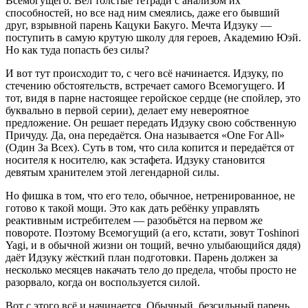
Всемогущего. Вёл толстые тетради с анализом их
способностей, но все над ним смеялись, даже его бывший
друг, взрывной парень Кацуки Бакуго. Мечта Идзуку —
поступить в самую крутую школу для героев, Академию Юэй.
Но как туда попасть без силы?
И вот тут происходит то, с чего всё начинается. Идзуку, по
стечению обстоятельств, встречает самого Всемогущего. И
тот, видя в парне настоящее геройское сердце (не спойлер, это
буквально в первой серии), делает ему невероятное
предложение. Он решает передать Идзуку свою собственную
Причуду. Да, она передаётся. Она называется «One For All»
(Один За Всех). Суть в том, что сила копится и передаётся от
носителя к носителю, как эстафета. Идзуку становится
девятым хранителем этой легендарной силы.
Но фишка в том, что его тело, обычное, нетренированное, не
готово к такой мощи. Это как дать ребёнку управлять
реактивным истребителем — разобьётся на первом же
повороте. Поэтому Всемогущий (а его, кстати, зовут Тoshinori
Yagi, и в обычной жизни он тощий, вечно улыбающийся дядя)
даёт Идзуку жёсткий план подготовки. Парень должен за
несколько месяцев накачать тело до предела, чтобы просто не
разорвало, когда он воспользуется силой.
Вот с этого всё и начинается. Обычный, безсильный парень