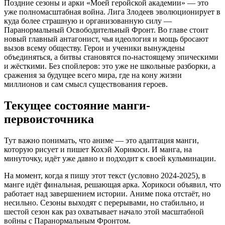
Поздние сезоны и арки «Моей геройской академии» — это
уже полномасштабная война. Лига Злодеев эволюционирует в
куда более страшную и организованную силу —
Паранормальный Освободительный Фронт. Во главе стоит
новый главный антагонист, чья идеология и мощь бросают
вызов всему обществу. Герои и ученики вынуждены
объединяться, а битвы становятся по-настоящему эпическими
и жёсткими. Без спойлеров: это уже не школьные разборки, а
сражения за будущее всего мира, где на кону жизни
миллионов и сам смысл существования героев.
Текущее состояние манги-
первоисточника
Тут важно понимать, что аниме — это адаптация манги,
которую рисует и пишет Кохэй Хорикоси. И манга, на
минуточку, идёт уже давно и подходит к своей кульминации.
На момент, когда я пишу этот текст (условно 2024-2025), в
манге идёт финальная, решающая арка. Хорикоси объявил, что
работает над завершением истории. Аниме пока отстаёт, но
несильно. Сезоны выходят с перерывами, но стабильно, и
шестой сезон как раз охватывает начало этой масштабной
войны с Паранормальным Фронтом.