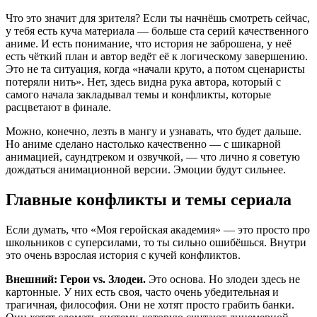
Что это значит для зрителя? Если ты начнёшь смотреть сейчас,
у тебя есть куча материала — больше ста серий качественного
аниме. И есть понимание, что история не заброшена, у неё
есть чёткий план и автор ведёт её к логическому завершению.
Это не та ситуация, когда «начали круто, а потом сценаристы
потеряли нить». Нет, здесь видна рука автора, который с
самого начала закладывал темы и конфликты, которые
расцветают в финале.
Можно, конечно, лезть в мангу и узнавать, что будет дальше.
Но аниме сделано настолько качественно — с шикарной
анимацией, саундтреком и озвучкой, — что лично я советую
дождаться анимационной версии. Эмоции будут сильнее.
Главные конфликты и темы сериала
Если думать, что «Моя геройская академия» — это просто про
школьников с суперсилами, то ты сильно ошибёшься. Внутри
это очень взрослая история с кучей конфликтов.
Внешний: Герои vs. Злодеи.
Это основа. Но злодеи здесь не
картонные. У них есть своя, часто очень убедительная и
трагичная, философия. Они не хотят просто грабить банки.