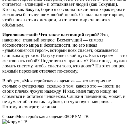
считается «зловещей» и отталкивает людей (как Токуями).
Кто-то, как Бакуго, борется со своим токсичным характером и
желанием быть лучшим любой ценой. Сериал находит время,
чтобы показать их истории, и от этого мир становится
объёмным.
Идеологический: Что такое настоящий герой?
Это,
наверное, главный вопрос. Всемогущий — символ
абсолютного мира и безопасности, но его идеал
«улыбающегося героя», который всех спасает, оказывается
слишком хрупким. Идзуку ищет свой путь. Быть героем — это
жертвовать собой? Подчиняться правилам? Или иногда нужно
ломать систему, чтобы спасти того, кто дорог? На этот вопрос
каждый персонаж отвечает по-своему.
В общем, «Моя геройская академия» — это история не
столько о суперсилах, сколько о том, каково это — нести на
своих плечах чужую надежду. И как, имея такую ношу, не
сломаться и остаться человеком. Сашкин племянник, может, и
не думает об этом так глубоко, но чувствует наверняка.
Потому и смотрит, залипая.
Сюжет
Моя геройская академия
ФОРУМ ТВ