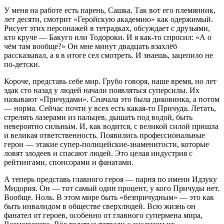
У меня на работе есть парень, Сашка. Так вот его племянник,
лет десяти, смотрит «Геройскую академию» как одержимый.
Рисует этих персонажей в тетрадках, обсуждает с друзьями,
кто круче — Бакуго или Тодороки. И я как-то спросил: «А о
чём там вообще?» Он мне минут двадцать взахлёб
рассказывал, а я в итоге сел смотреть. И знаешь, зацепило не
по-детски.
Короче, представь себе мир. Грубо говоря, наше время, но лет
эдак сто назад у людей начали появляться суперсилы. Их
называют «Причудами». Сначала это была диковинка, а потом
— норма. Сейчас почти у всех есть какая-то Причуда. Летать,
стрелять лазерами из пальцев, дышать под водой, быть
невероятно сильным. И, как водится, с великой силой пришла
и великая ответственность. Появились профессиональные
герои — этакие супер-полицейские-знаменитости, которые
ловят злодеев и спасают людей. Это целая индустрия с
рейтингами, спонсорами и фанатами.
А теперь представь главного героя — парня по имени Идзуку
Мидория. Он — тот самый один процент, у кого Причуды нет.
Вообще. Ноль. В этом мире быть «безпричудным» — это как
быть инвалидом в обществе сверхлюдей. Всю жизнь он
фанател от героев, особенно от главного супермена мира,