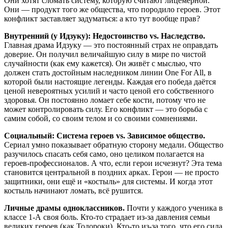
Они хотят сломать систему, которую считают лицемерной.
Они — продукт того же общества, что породило героев. Этот
конфликт заставляет задуматься: а кто тут вообще прав?
Внутренний (у Идзуку): Недостоинство vs. Наследство.
Главная драма Идзуку — это постоянный страх не оправдать
доверие. Он получил величайшую силу в мире по чистой
случайности (как ему кажется). Он живёт с мыслью, что
должен стать достойным наследником линии One For All, в
которой были настоящие легенды. Каждая его победа даётся
ценой невероятных усилий и часто ценой его собственного
здоровья. Он постоянно ломает себе кости, потому что не
может контролировать силу. Его конфликт — это борьба с
самим собой, со своим телом и со своими сомнениями.
Социальный: Система героев vs. Зависимое общество.
Сериал умно показывает обратную сторону медали. Общество
разучилось спасать себя само, оно целиком полагается на
героев-профессионалов. А что, если герои исчезнут? Эта тема
становится центральной в поздних арках. Герои — не просто
защитники, они ещё и «костыль» для системы. И когда этот
костыль начинают ломать, всё рушится.
Личные драмы одноклассников.
Почти у каждого ученика в
классе 1-А своя боль. Кто-то страдает из-за давления семьи
великих героев (как Тодороки). Кто-то из-за того, что его сила