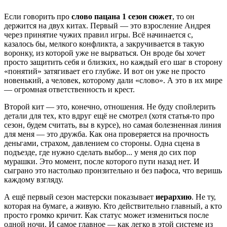
Если говорить про
слово пацана 1 сезон сюжет
, то он
держится на двух китах. Первый — это взросление Андрея
через принятие чужих правил игры. Всё начинается с,
казалось бы, мелкого конфликта, а закручивается в такую
воронку, из которой уже не вырваться. Он вроде бы хочет
просто защитить себя и близких, но каждый его шаг в сторону
«понятий» затягивает его глубже. И вот он уже не просто
новенький, а человек, которому дали «слово». А это в их мире
— огромная ответственность и крест.
Второй кит — это, конечно, отношения. Не буду спойлерить
детали для тех, кто вдруг ещё не смотрел (хотя статья-то про
сезон, будем считать, вы в курсе), но самая болезненная линия
для меня — это дружба. Как она проверяется на прочность
деньгами, страхом, давлением со стороны. Одна сцена в
подъезде, где нужно сделать выбор... у меня до сих пор
мурашки. Это момент, после которого пути назад нет. И
сыграно это настолько пронзительно и без пафоса, что веришь
каждому взгляду.
А ещё первый сезон мастерски показывает
иерархию
. Не ту,
которая на бумаге, а живую. Кто действительно главный, а кто
просто громко кричит. Как статус может измениться после
одной ночи. И самое главное — как легко в этой системе из