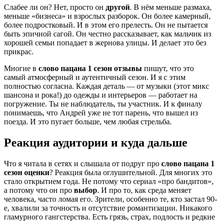
Слабее ли он? Нет, просто он
другой
. В нём меньше размаха,
меньше «бизнеса» и взрослых разборок. Он более камерный,
более подростковый. И в этом его прелесть. Он не пытается
быть эпичной сагой. Он честно рассказывает, как мальчик из
хорошей семьи попадает в жернова улицы. И делает это без
прикрас.
Многие в
слово пацана 1 сезон отзывы
пишут, что это
самый атмосферный и аутентичный сезон. И я с этим
полностью согласна. Каждая деталь — от музыки (этот микс
шансона и рока!) до одежды и интерьеров — работает на
погружение. Ты не наблюдатель, ты участник. И к финалу
понимаешь, что Андрей уже не тот парень, что вышел из
поезда. И это пугает больше, чем любая стрельба.
Реакция аудитории и куда дальше
Что я читала в сетях и слышала от подруг про
слово пацана 1
сезон оценки
? Реакция была оглушительной. Для многих это
стало открытием года. Не потому что сериал «про бандитов»,
а потому что он про
выбор
. И про то, как среда меняет
человека, часто ломая его. Зрители, особенно те, кто застал 90-
е, хвалили за точность и отсутствие романтизации. Никакого
гламурного гангстерства. Есть грязь, страх, подлость и редкие