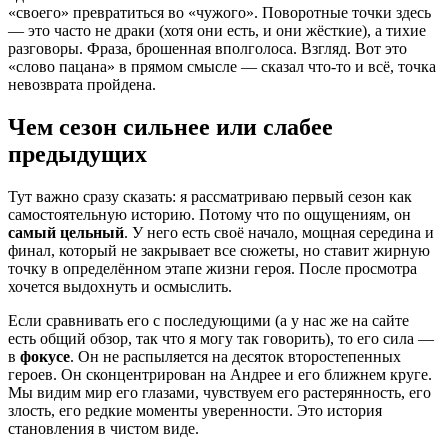
«своего» превратиться во «чужого». Поворотные точки здесь
— это часто не драки (хотя они есть, и они жёсткие), а тихие
разговоры. Фраза, брошенная вполголоса. Взгляд. Вот это
«слово пацана» в прямом смысле — сказал что-то и всё, точка
невозврата пройдена.
Чем сезон сильнее или слабее
предыдущих
Тут важно сразу сказать: я рассматриваю первый сезон как
самостоятельную историю. Потому что по ощущениям, он
самый цельный
. У него есть своё начало, мощная середина и
финал, который не закрывает все сюжеты, но ставит жирную
точку в определённом этапе жизни героя. После просмотра
хочется выдохнуть и осмыслить.
Если сравнивать его с последующими (а у нас же на сайте
есть общий обзор, так что я могу так говорить), то его сила —
в
фокусе
. Он не распыляется на десяток второстепенных
героев. Он сконцентрирован на Андрее и его ближнем круге.
Мы видим мир его глазами, чувствуем его растерянность, его
злость, его редкие моменты уверенности. Это история
становления в чистом виде.