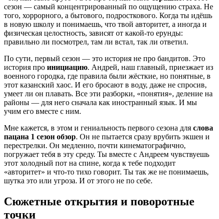
сезон — самый концентрированный по ощущению страха. Не
того, хоррорного, а бытового, подросткового. Когда ты идёшь
в новую школу и понимаешь, что твой авторитет, а иногда и
физическая целостность, зависят от какой-то ерунды:
правильно ли посмотрел, там ли встал, так ли ответил.
По сути, первый сезон — это история не про бандитов. Это
история про
инициацию
. Андрей, наш главный, приезжает из
военного городка, где правила были жёсткие, но понятные, в
этот казанский хаос. И его бросают в воду, даже не спросив,
умеет ли он плавать. Все эти разборки, «понятия», деление на
районы — для него сначала как иностранный язык. И мы
учим его вместе с ним.
Мне кажется, в этом и гениальность первого сезона для
слова
пацана 1 сезон обзор
. Он не пытается сразу врубить экшен и
перестрелки. Он медленно, почти кинематографично,
погружает тебя в эту среду. Ты вместе с Андреем чувствуешь
этот холодный пот на спине, когда к тебе подходит
«авторитет» и что-то тихо говорит. Ты так же не понимаешь,
шутка это или угроза. И от этого не по себе.
Сюжетные открытия и поворотные
точки