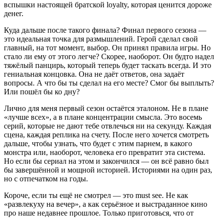
вспышки настоящей братской loyalty, которая ценится дороже
денег.
Куда дальше после такого финала? Финал первого сезона —
это идеальная точка для размышлений. Герой сделал свой
главный, на тот момент, выбор. Он принял правила игры. Но
стало ли ему от этого легче? Скорее, наоборот. Он будто надел
тяжёлый панцирь, который теперь будет таскать всегда. И это
гениальная концовка. Она не даёт ответов, она задаёт
вопросы. А что бы ты сделал на его месте? Смог бы выплыть?
Или пошёл бы ко дну?
Лично для меня первый сезон остаётся эталоном. Не в плане
«лучше всех», а в плане концентрации смысла. Это восемь
серий, которые не дают тебе отвлечься ни на секунду. Каждая
сцена, каждая реплика на счету. После него хочется смотреть
дальше, чтобы узнать, что будет с этим парнем, в какого
монстра или, наоборот, человека его превратит эта система.
Но если бы сериал на этом и закончился — он всё равно был
бы завершённой и мощной историей. Историями на один раз,
но с отпечатком на годы.
Короче, если ты ещё не смотрел — это must see. Не как
«развлекуху на вечер», а как серьёзное и выстраданное кино
про наше недавнее прошлое. Только приготовься, что от