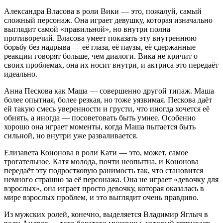
Александра Власова в роли Вики — это, пожалуй, самый
сложный персонаж. Она играет девушку, которая изначально
выглядит самой «правильной», но внутри полна
противоречий. Власова умеет показать эту внутреннюю
борьбу без надрыва — её глаза, её паузы, её сдержанные
реакции говорят больше, чем диалоги. Вика не кричит о
своих проблемах, она их носит внутри, и актриса это передаёт
идеально.
Анна Пескова как Маша — совершенно другой типаж. Маша
более опытная, более резкая, но тоже уязвимая. Пескова даёт
ей такую смесь уверенности и грусти, что иногда хочется её
обнять, а иногда — посоветовать быть умнее. Особенно
хорошо она играет моменты, когда Маша пытается быть
сильной, но внутри уже разваливается.
Елизавета Кононова в роли Кати — это, может, самое
трогательное. Катя молода, почти неопытна, и Кононова
передаёт эту подростковую ранимость так, что становится
немного страшно за её персонажа. Она не играет «девочку для
взрослых», она играет просто девочку, которая оказалась в
мире взрослых проблем, и это выглядит очень правдиво.
Из мужских ролей, конечно, выделяется Владимир Яглыч в