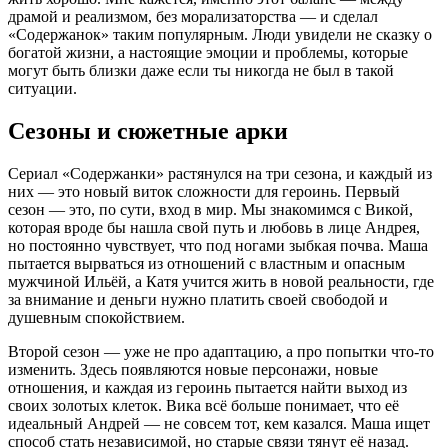
драмой и реализмом, без морализаторства — и сделал
«Содержанок» таким популярным. Люди увидели не сказку о
богатой жизни, а настоящие эмоции и проблемы, которые
могут быть близки даже если ты никогда не был в такой
ситуации.
Сезоны и сюжетные арки
Сериал «Содержанки» растянулся на три сезона, и каждый из
них — это новый виток сложности для героинь. Первый
сезон — это, по сути, вход в мир. Мы знакомимся с Викой,
которая вроде бы нашла свой путь и любовь в лице Андрея,
но постоянно чувствует, что под ногами зыбкая почва. Маша
пытается вырваться из отношений с властным и опасным
мужчиной Ильёй, а Катя учится жить в новой реальности, где
за внимание и деньги нужно платить своей свободой и
душевным спокойствием.
Второй сезон — уже не про адаптацию, а про попытки что-то
изменить. Здесь появляются новые персонажи, новые
отношения, и каждая из героинь пытается найти выход из
своих золотых клеток. Вика всё больше понимает, что её
идеальный Андрей — не совсем тот, кем казался. Маша ищет
способ стать независимой, но старые связи тянут её назад.