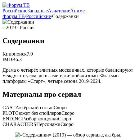
Российские
Западные
Азиатские
Аниме
Форум ТВ
/
Российские
/
Содержанки
с 2019
· Россия
Содержанки
Кинопоиск
7.0
IMDB
6.3
Драма о четырёх элитных москвичках, которые балансируют
между статусом, деньгами и личной жизнью. Флагман
платформы «Старт», четыре сезона 2019-2024.
Материалы про сериал
CAST
Актёрский состав
Скоро
PLOT
Сюжет без спойлеров
Скоро
ENDING
Разбор концовки
Скоро
CHARACTERS
Персонажи
Скоро