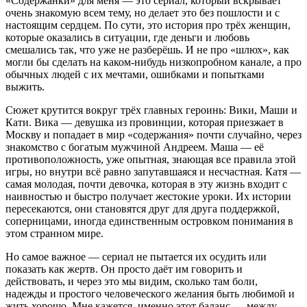
«Содержанки» для меня — это сериал, который вскрывает
очень знакомую всем тему, но делает это без пошлости и с
настоящим сердцем. По сути, это история про трёх женщин,
которые оказались в ситуации, где деньги и любовь
смешались так, что уже не разберёшь. И не про «шлюх», как
могли бы сделать на каком-нибудь низкопробном канале, а про
обычных людей с их мечтами, ошибками и попытками
выжить.
Сюжет крутится вокруг трёх главных героинь: Вики, Маши и
Кати. Вика — девушка из провинции, которая приезжает в
Москву и попадает в мир «содержания» почти случайно, через
знакомство с богатым мужчиной Андреем. Маша — её
противоположность, уже опытная, знающая все правила этой
игры, но внутри всё равно запутавшаяся и несчастная. Катя —
самая молодая, почти девочка, которая в эту жизнь входит с
наивностью и быстро получает жестокие уроки. Их истории
пересекаются, они становятся друг для друга поддержкой,
соперницами, иногда единственным островком понимания в
этом странном мире.
Но самое важное — сериал не пытается их осудить или
показать как жертв. Он просто даёт им говорить и
действовать, и через это мы видим, сколько там боли,
надежды и простого человеческого желания быть любимой и
жить хорошо. Мне кажется, именно этот баланс — между