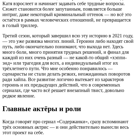
Катя взрослеет и начинает задавать себе трудные вопросы.
Сюжет становится более запутанным, появляется больше
интриг, даже некоторый криминальный оттенок — но всё это
остаётся в рамках человеческих отношений, не превращается
в голый триллер.
Третий сезон, который завершил всю эту историю в 2021 году,
— это уже развязка многих линий. Героини либо находят свой
путь, либо окончательно понимают, что выхода нет. Здесь
много боли, много принятия трудных решений, и финал для
каждой из них очень разный — не какой-то общий «хэппи-
энд» или трагедия для всех, а индивидуальный итог их
трёхлетнего пути. Что мне особенно понравилось —
сценаристы не стали делать резких, неожиданных поворотов
ради хайпа. Все развитие логично вытекает из характеров
героинь и их предыдущих действий, что в современных
сериалах, где часто всё решает внезапный твист, довольно
редкое явление.
Главные актёры и роли
Когда говорят про сериал «Содержанки», сразу вспоминают
трёх основных актрис — и они действительно вынесли весь
этот проект на себе.