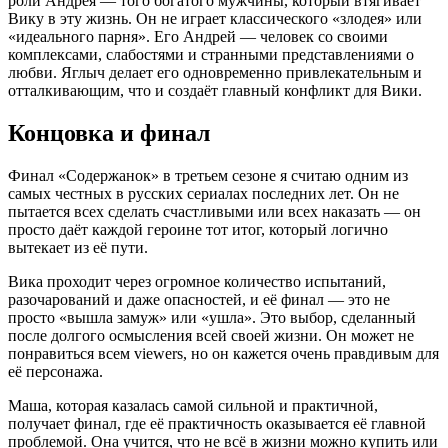
роли Андрея — того богатого мужчины, который втягивает
Вику в эту жизнь. Он не играет классического «злодея» или
«идеального парня». Его Андрей — человек со своими
комплексами, слабостями и странными представлениями о
любви. Яглыч делает его одновременно привлекательным и
отталкивающим, что и создаёт главный конфликт для Вики.
Концовка и финал
Финал «Содержанок» в третьем сезоне я считаю одним из
самых честных в русских сериалах последних лет. Он не
пытается всех сделать счастливыми или всех наказать — он
просто даёт каждой героине тот итог, который логично
вытекает из её пути.
Вика проходит через огромное количество испытаний,
разочарований и даже опасностей, и её финал — это не
просто «вышла замуж» или «ушла». Это выбор, сделанный
после долгого осмысления всей своей жизни. Он может не
понравиться всем viewers, но он кажется очень правдивым для
её персонажа.
Маша, которая казалась самой сильной и практичной,
получает финал, где её практичность оказывается её главной
проблемой. Она учится, что не всё в жизни можно купить или