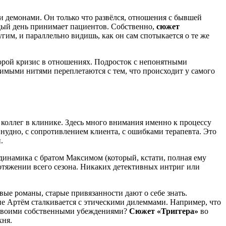
ими демонами. Он только что развёлся, отношения с бывшей
аждый день принимает пациентов. Собственно,
сюжет
угим, и параллельно видишь, как он сам спотыкается о те же
торой кризис в отношениях. Подросток с непонятными
димыми нитями переплетаются с тем, что происходит у самого
 коллег в клинике. Здесь много внимания именно к процессу
, нудно, с сопротивлением клиента, с ошибками терапевта. Это
.
динамика с братом Максимом (который, кстати, полная ему
отяжении всего сезона. Никаких детективных интриг или
вые романы, старые привязанности дают о себе знать.
не Артём сталкивается с этическими дилеммами. Например, что
 с твоими собственными убеждениями?
Сюжет «Триггера»
во
хня.