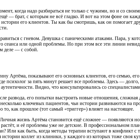
момент, когда надо разбираться не только с чужими, но и со сво
 ещё — брат, с которым не всё гладко. И вот на этом фоне он к
 истории его клиентов. Ты как бы смотришь, как он помогает др
сти.
равиться с гневом. Девушка с паническими атаками. Пара, у ко
го сеанса или одной проблемы. Но при этом все эти линии неви
м деле — с собой.
тину Артёма, показывают его основных клиентов, его семью, его
 где психолог за пять минут решает все проблемы. Здесь — долго
утентичности. Видно, что консультировались со специалистами
сле развода, его попытки выстроить новые отношения, сложная 
несколько ключевых пациентов, чьи истории развиваются на пр
 то, как прошлое (тот самый «триггер») влияет на настоящее.
. Личная жизнь Артёма становится ещё сложнее — появляются но
растёт, и её проблемы уже не детские. В профессиональном пла
язан? Или как быть, когда методы терапии вступают в конфликт
истории коллег из клиники, у каждого из которых тоже своя ку