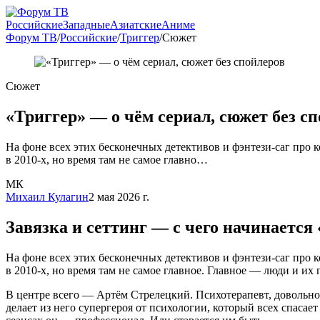
Российские
Западные
Азиатские
Аниме
Форум ТВ
/
Российские
/
Триггер
/
Сюжет
Сюжет
«Триггер» — о чём сериал, сюжет без с
На фоне всех этих бесконечных детективов и фэнтези-саг про к
в 2010-х, но время там не самое главно…
МК
Михаил Кулагин
2 мая 2026 г.
Завязка и сеттинг — с чего начинается
На фоне всех этих бесконечных детективов и фэнтези-саг про к
в 2010-х, но время там не самое главное. Главное — люди и их 
В центре всего — Артём Стрелецкий. Психотерапевт, довольно 
делает из него супергероя от психологии, который всех спасает 