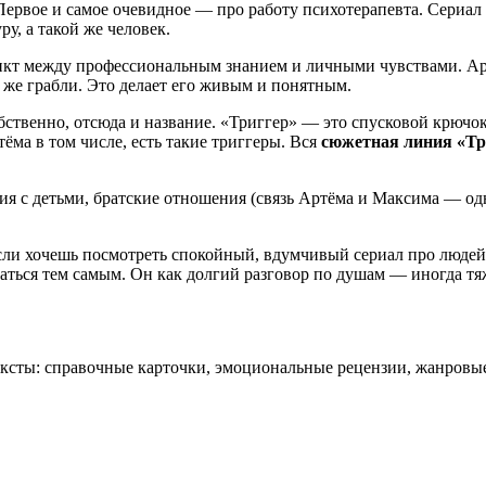
Первое и самое очевидное — про работу психотерапевта. Сериал 
ру, а такой же человек.
икт между профессиональным знанием и личными чувствами. Ар
е же грабли. Это делает его живым и понятным.
твенно, отсюда и название. «Триггер» — это спусковой крючок
ёма в том числе, есть такие триггеры. Вся
сюжетная линия «Тр
ия с детьми, братские отношения (связь Артёма и Максима — одн
если хочешь посмотреть спокойный, вдумчивый сериал про люде
заться тем самым. Он как долгий разговор по душам — иногда тя
тексты: справочные карточки, эмоциональные рецензии, жанровы