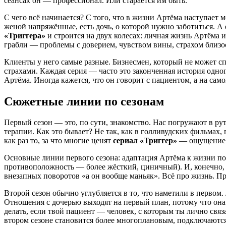
сеансах он — профессионал. Или старается им быть.
С чего всё начинается? С того, что в жизни Артёма наступает 
женой напряжённые, есть дочь, о которой нужно заботиться. А
«Триггера»
и строится на двух колесах: личная жизнь Артёма и
грабли — проблемы с доверием, чувством вины, страхом близо
Клиенты у него самые разные. Бизнесмен, который не может сп
страхами. Каждая серия — часто это законченная история одно
Артёма. Иногда кажется, что он говорит с пациентом, а на само
Сюжетные линии по сезонам
Первый сезон — это, по сути, знакомство. Нас погружают в ру
терапии. Как это бывает? Не так, как в голливудских фильмах,
как раз то, за что многие ценят
сериал «Триггер»
— ощущение а
Основные линии первого сезона: адаптация Артёма к жизни по
противоположность — более жёсткий, циничный). И, конечно, 
внезапных поворотов «а он вообще маньяк». Всё про жизнь. Про
Второй сезон обычно углубляется в то, что наметили в первом
Отношения с дочерью выходят на первый план, потому что она 
делать, если твой пациент — человек, с которым ты лично св
втором сезоне становится более многоплановым, подключаются 