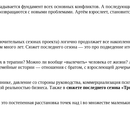
ладывается фундамент всех основных конфликтов. А последующи
возвращаются с новыми проблемами. Артём взрослеет, становитс
ключительных сезонах проекта) логично продолжает все накопле
м много лет. Сюжет последнего сезона — это про подведение ито
пех в терапии? Можно ли вообще «вылечить» человека от жизни? 
 семейные истории — отношения с братом, с взрослеющей дочер
нике, давление со стороны руководства, коммерциализация псих
й реальностью бизнеса. Также в
сюжете последнего сезона «Тр
 это постепенная расстановка точек над i во множестве маленьк