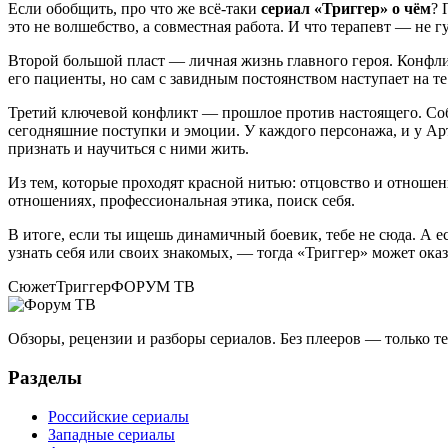
Если обобщить, про что же всё-таки
сериал «Триггер» о чём
? 
это не волшебство, а совместная работа. И что терапевт — не гу
Второй большой пласт — личная жизнь главного героя. Конфл
его пациенты, но сам с завидным постоянством наступает на т
Третий ключевой конфликт — прошлое против настоящего. Собс
сегодняшние поступки и эмоции. У каждого персонажа, и у Арт
признать и научиться с ними жить.
Из тем, которые проходят красной нитью: отцовство и отношен
отношениях, профессиональная этика, поиск себя.
В итоге, если ты ищешь динамичный боевик, тебе не сюда. А 
узнать себя или своих знакомых, — тогда «Триггер» может ока
Сюжет
Триггер
ФОРУМ ТВ
Обзоры, рецензии и разборы сериалов. Без плееров — только 
Разделы
Российские сериалы
Западные сериалы