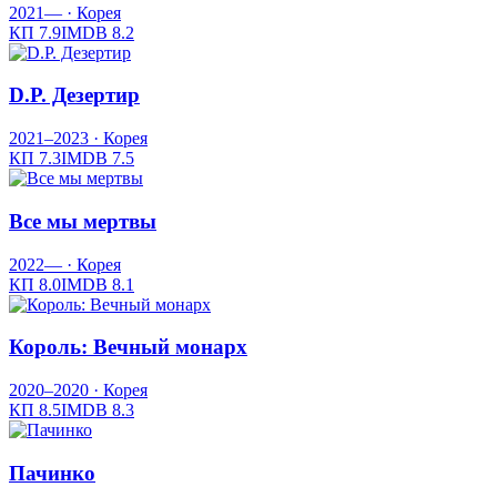
2021—
· Корея
КП
7.9
IMDB
8.2
D.P. Дезертир
2021–2023
· Корея
КП
7.3
IMDB
7.5
Все мы мертвы
2022—
· Корея
КП
8.0
IMDB
8.1
Король: Вечный монарх
2020–2020
· Корея
КП
8.5
IMDB
8.3
Пачинко