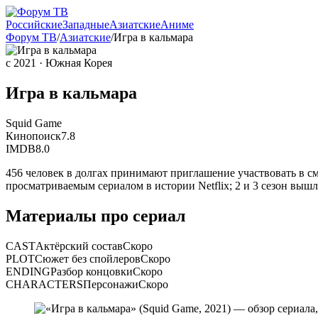
Российские
Западные
Азиатские
Аниме
Форум ТВ
/
Азиатские
/
Игра в кальмара
с 2021
· Южная Корея
Игра в кальмара
Squid Game
Кинопоиск
7.8
IMDB
8.0
456 человек в долгах принимают приглашение участвовать в с
просматриваемым сериалом в истории Netflix; 2 и 3 сезон вышл
Материалы про сериал
CAST
Актёрский состав
Скоро
PLOT
Сюжет без спойлеров
Скоро
ENDING
Разбор концовки
Скоро
CHARACTERS
Персонажи
Скоро