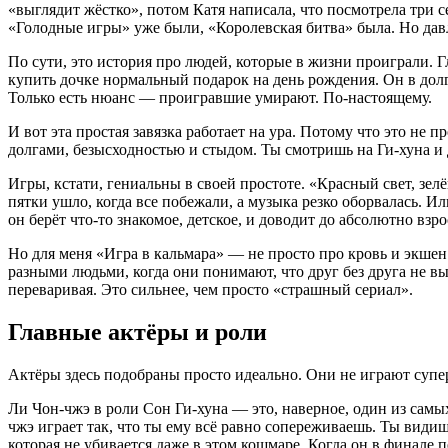
«выглядит жёстко», потом Катя написала, что посмотрела три се
«Голодные игры» уже были, «Королевская битва» была. Но давле
По сути, это история про людей, которые в жизни проиграли. Г
купить дочке нормальный подарок на день рождения. Он в долга
Только есть нюанс — проигравшие умирают. По-настоящему.
И вот эта простая завязка работает на ура. Потому что это не 
долгами, безысходностью и стыдом. Ты смотришь на Ги-хуна и д
Игры, кстати, гениальны в своей простоте. «Красный свет, зел
пятки ушло, когда все побежали, а музыка резко оборвалась. Ил
он берёт что-то знакомое, детское, и доводит до абсолютно взр
Но для меня «Игра в кальмара» — не просто про кровь и экшен.
разными людьми, когда они понимают, что друг без друга не вы
переваривая. Это сильнее, чем просто «страшный сериал».
Главные актёры и роли
Актёры здесь подобраны просто идеально. Они не играют супе
Ли Чон-чжэ в роли Сон Ги-хуна — это, наверное, один из самы
чжэ играет так, что ты ему всё равно сопереживаешь. Ты видишь
которая не убивается даже в этом кошмаре. Когда он в финале п