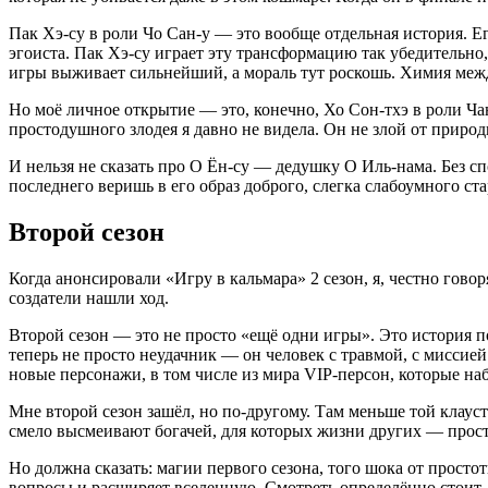
Пак Хэ-су в роли Чо Сан-у — это вообще отдельная история. Ег
эгоиста. Пак Хэ-су играет эту трансформацию так убедительно
игры выживает сильнейший, а мораль тут роскошь. Химия между
Но моё личное открытие — это, конечно, Хо Сон-тхэ в роли Чан
простодушного злодея я давно не видела. Он не злой от природ
И нельзя не сказать про О Ён-су — дедушку О Иль-нама. Без с
последнего веришь в его образ доброго, слегка слабоумного ста
Второй сезон
Когда анонсировали «Игру в кальмара» 2 сезон, я, честно гово
создатели нашли ход.
Второй сезон — это не просто «ещё одни игры». Это история по
теперь не просто неудачник — он человек с травмой, с миссие
новые персонажи, в том числе из мира VIP-персон, которые наб
Мне второй сезон зашёл, но по-другому. Там меньше той клау
смело высмеивают богачей, для которых жизни других — прост
Но должна сказать: магии первого сезона, того шока от просто
вопросы и расширяет вселенную. Смотреть определённо стоит, 