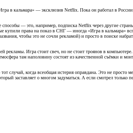
гра в кальмара» — эксклюзив Netflix. Пока он работал в России,
 способы — это, например, подписка Netflix через другие страны
е купили права на показ в СНГ — иногда «Игра в кальмара» вс
звания, чтобы это не сочли рекламой) и просто в поиске набрать
ей рекламы. Игра стоит свеч, но не стоит троянов в компьютере
атмосфера там наполовину состоят из качественной съёмки и мон
 тот случай, когда всеобщая истерия оправдана. Это не просто 
торый заставляет о многом задуматься. А если смотрел только п