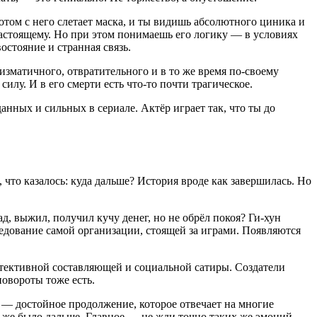
отом с него слетает маска, и ты видишь абсолютного циника и
настоящему. Но при этом понимаешь его логику — в условиях
стояние и странная связь.
ризматичного, отвратительного и в то же время по-своему
илу. И в его смерти есть что-то почти трагическое.
анных и сильных в сериале. Актёр играет так, что ты до
 что казалось: куда дальше? История вроде как завершилась. Но
д, выжил, получил кучу денег, но не обрёл покоя? Ги-хун
ледование самой организации, стоящей за играми. Появляются
детективной составляющей и социальной сатиры. Создатели
овороты тоже есть.
н — достойное продолжение, которое отвечает на многие
о же было дальше. Главное — не жди точно таких же эмоций.