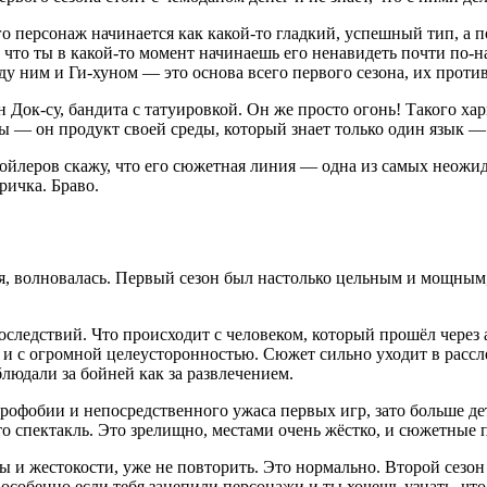
о персонаж начинается как какой-то гладкий, успешный тип, а п
, что ты в какой-то момент начинаешь его ненавидеть почти по-
 ним и Ги-хуном — это основа всего первого сезона, их противо
 Док-су, бандита с татуировкой. Он же просто огонь! Такого ха
ы — он продукт своей среды, который знает только один язык — с
пойлеров скажу, что его сюжетная линия — одна из самых неожид
ричка. Браво.
ря, волновалась. Первый сезон был настолько цельным и мощным,
следствий. Что происходит с человеком, который прошёл через а
й и с огромной целеусторонностью. Сюжет сильно уходит в расс
людали за бойней как за развлечением.
строфобии и непосредственного ужаса первых игр, зато больше 
о спектакль. Это зрелищно, местами очень жёстко, и сюжетные п
ты и жестокости, уже не повторить. Это нормально. Второй сезо
особенно если тебя зацепили персонажи и ты хочешь узнать, чт