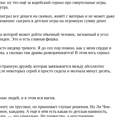
ски: ну что ещё за корейский сериал про смертельные игры,
утра.
оиграл все деньги на скачках, живёт с матерью и не может даже
ложение: сыграть в детские игры на огромную сумму денег.
, до которой может дойти обычный человек, загнанный в угол
виден. Это и есть главная фишка.
сто шедевр тревоги. Я до сих пор помню, как у меня сердце в
а, а сколько там драмы разворачивается! В этом весь сериал:
о странную дружбу, которая завязывается между абсолютно
сле некоторых серий я просто сидела и молчала минут десять,
ю людей, и в этом вся магия.
ноет, он трусоват, он принимает глупые решения. Но Ли Чон-
ное, каждому. А ещё в нём есть какая-то детская наивность,
лать, — это гениально. Не торжество, а опустошение.