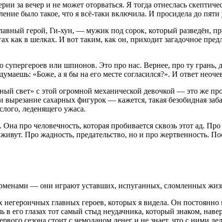
рии за вечер и не может оторваться. Я тогда отнеслась скептиче
ние было такое, что я всё-таки включила. И просидела до пяти 
лавный герой, Ги-хун, — мужик под сорок, который разведён, пр
х как в шелках. И вот таким, как он, приходит загадочное пред
про супергероев или шпионов. Это про нас. Вернее, про ту грань
умаешь: «Боже, а я бы на его месте согласился?». И ответ неоче
ёный свет» с этой огромной механической девочкой — это же про
и вырезание сахарных фигурок — кажется, такая безобидная забав
ослого, леденящего ужаса.
 Она про человечность, которая пробивается сквозь этот ад. Пр
живут. Про жадность, предательство, но и про жертвенность. По
рменами — они играют уставших, испуганных, сломленных жизнь
х негероичных главных героев, которых я видела. Он постоянно 
 в его глазах тот самый стыд неудачника, который знаком, навер
ервого сезона стоит с чемоданом денег и не знает, что с ними де