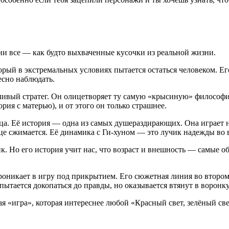
ни все — как будто выхваченные кусочки из реальной жизни.
рый в экстремальных условиях пытается остаться человеком. Ег
есно наблюдать.
вый стратег. Он олицетворяет ту самую «крысиную» философию, 
ория с матерью), и от этого он только страшнее.
а. Её история — одна из самых душераздирающих. Она играет не 
це сжимается. Её динамика с Ги-хуном — это лучик надежды во 
ик. Но его история учит нас, что возраст и внешность — самые 
оникает в игру под прикрытием. Его сюжетная линия во втором
ытается докопаться до правды, но оказывается втянут в воронку
я «игра», которая интереснее любой «Красный свет, зелёный све