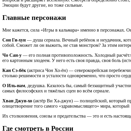
Эмоции будут другие, но тоже сильные.
Главные персонажи
Мне кажется, сила «Игры в кальмара» именно в персонажах. О
Сон Ги-хун
— душа сериала. Вечный ребёнок и неудачник, кото
собой. Сможет ли он выжить, не став монстром? За этим интер
Чо Сан-у
— его полная противоположность. Холодный расчётли
его картонным злодеем. У него есть своя правда, своя боль (ист
Кан Сэ-бёк
(актриса Чон Хо-ён) — северокорейская перебежчиц
столько решимости и усталости одновременно, что просто серд
О Иль-нам
, дедушка. Казалось бы, самый беззащитный участн
самых философских и тяжёлых сцен во всём сериале.
Хван Джун-хо
(актёр Ви Ха-джун) — полицейский, который пр
олицетворение того самого «здравомыслящего» мира, который п
Их столкновения, союзы и предательства — это и есть настояща
Где смотреть в России