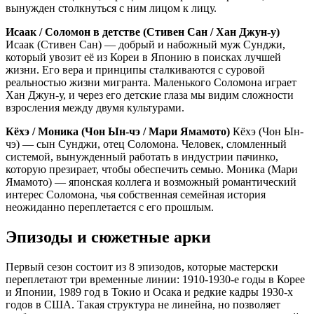
вынужден столкнуться с ним лицом к лицу.
Исаак / Соломон в детстве (Стивен Сан / Хан Джун-у)
Исаак (Стивен Сан) — добрый и набожный муж Сунджи,
который увозит её из Кореи в Японию в поисках лучшей
жизни. Его вера и принципы сталкиваются с суровой
реальностью жизни мигранта. Маленького Соломона играет
Хан Джун-у, и через его детские глаза мы видим сложности
взросления между двумя культурами.
Кёхэ / Моника (Чон Ын-чэ / Мари Ямамото)
Кёхэ (Чон Ын-
чэ) — сын Сунджи, отец Соломона. Человек, сломленный
системой, вынужденный работать в индустрии пачинко,
которую презирает, чтобы обеспечить семью. Моника (Мари
Ямамото) — японская коллега и возможный романтический
интерес Соломона, чья собственная семейная история
неожиданно переплетается с его прошлым.
Эпизоды и сюжетные арки
Первый сезон состоит из 8 эпизодов, которые мастерски
переплетают три временные линии: 1910-1930-е годы в Корее
и Японии, 1989 год в Токио и Осака и редкие кадры 1930-х
годов в США. Такая структура не линейна, но позволяет