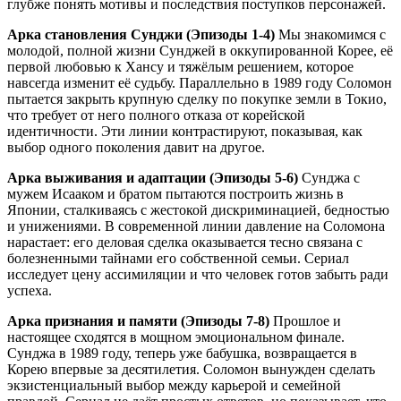
глубже понять мотивы и последствия поступков персонажей.
Арка становления Сунджи (Эпизоды 1-4)
Мы знакомимся с
молодой, полной жизни Сунджей в оккупированной Корее, её
первой любовью к Хансу и тяжёлым решением, которое
навсегда изменит её судьбу. Параллельно в 1989 году Соломон
пытается закрыть крупную сделку по покупке земли в Токио,
что требует от него полного отказа от корейской
идентичности. Эти линии контрастируют, показывая, как
выбор одного поколения давит на другое.
Арка выживания и адаптации (Эпизоды 5-6)
Сунджа с
мужем Исааком и братом пытаются построить жизнь в
Японии, сталкиваясь с жестокой дискриминацией, бедностью
и унижениями. В современной линии давление на Соломона
нарастает: его деловая сделка оказывается тесно связана с
болезненными тайнами его собственной семьи. Сериал
исследует цену ассимиляции и что человек готов забыть ради
успеха.
Арка признания и памяти (Эпизоды 7-8)
Прошлое и
настоящее сходятся в мощном эмоциональном финале.
Сунджа в 1989 году, теперь уже бабушка, возвращается в
Корею впервые за десятилетия. Соломон вынужден сделать
экзистенциальный выбор между карьерой и семейной