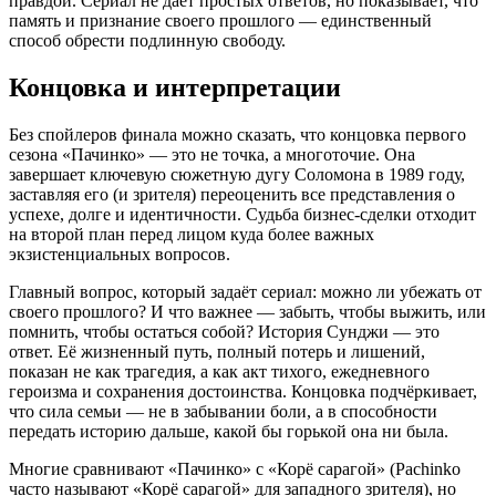
правдой. Сериал не даёт простых ответов, но показывает, что
память и признание своего прошлого — единственный
способ обрести подлинную свободу.
Концовка и интерпретации
Без спойлеров финала можно сказать, что концовка первого
сезона «Пачинко» — это не точка, а многоточие. Она
завершает ключевую сюжетную дугу Соломона в 1989 году,
заставляя его (и зрителя) переоценить все представления о
успехе, долге и идентичности. Судьба бизнес-сделки отходит
на второй план перед лицом куда более важных
экзистенциальных вопросов.
Главный вопрос, который задаёт сериал: можно ли убежать от
своего прошлого? И что важнее — забыть, чтобы выжить, или
помнить, чтобы остаться собой? История Сунджи — это
ответ. Её жизненный путь, полный потерь и лишений,
показан не как трагедия, а как акт тихого, ежедневного
героизма и сохранения достоинства. Концовка подчёркивает,
что сила семьи — не в забывании боли, а в способности
передать историю дальше, какой бы горькой она ни была.
Многие сравнивают «Пачинко» с «Корё сарагой» (Pachinko
часто называют «Корё сарагой» для западного зрителя), но