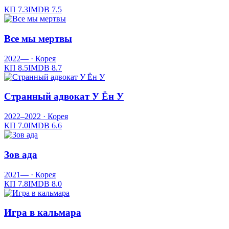
КП
7.3
IMDB
7.5
Все мы мертвы
2022—
· Корея
КП
8.5
IMDB
8.7
Странный адвокат У Ён У
2022–2022
· Корея
КП
7.0
IMDB
6.6
Зов ада
2021—
· Корея
КП
7.8
IMDB
8.0
Игра в кальмара