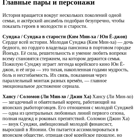
Главные пары и персонажи
История вращается вокруг нескольких поколений одной
семьи, и актёрский ансамбль подобран безупречно, чтобы
показать героев в молодости и старости.
Сунджа / Сунджа в старости (Ким Мин-ха / Юн Ё-джон)
Сердце всей истории. Молодая Сунджа (Ким Мин-ха) — дочь
бедного, но гордого владельца пансиона в портовом городке
Йонъдэ. Её сила, решительность и умение любить вопреки
всему становятся стержнем, на котором держится семья.
Пожилую Сунджу играет легенда корейского кино Юн Ё-
джон, и её игра — это тихая, накопленная годами мудрость,
боль и несгибаемость. Их связь, показанная через
параллельный монтаж разных времён, — главное
эмоциональное достижение сериала.
Хансу / Соломон (Ли Мин-хо / Джин Ха)
Хансу (Ли Мин-хо)
— загадочный и обаятельный кореец, работающий на
японских рыботорговцев. Его отношения с молодой Сунджей
— одна из центральных любовных линий первого сезона,
полная надежд и роковых препятствий. Соломон (Джин Ха)
— внук Сунджи, амбициозный молодой финансист,
выросший в Японии. Он пытается ассимилироваться в
японском обществе, отрицая своё корейское прошлое, но