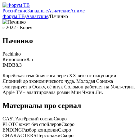
Российские
Западные
Азиатские
Аниме
Форум ТВ
/
Азиатские
/
Пачинко
с 2022
· Корея
Пачинко
Pachinko
Кинопоиск
8.5
IMDB
8.3
Корейская семейная сага через ХХ век: от оккупации
Японией до экономического чуда. Молодая Сонджа
эмигрирует в Осаку, её внук Соломон работает на Уолл-стрит.
Apple TV+ адаптировала роман Мин Чжин Ли.
Материалы про сериал
CAST
Актёрский состав
Скоро
PLOT
Сюжет без спойлеров
Скоро
ENDING
Разбор концовки
Скоро
CHARACTERS
Персонажи
Скоро