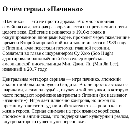
О чём сериал «Пачинко»
«Пачинко» — это не просто дорама. Это многослойная
семейная сага, которая разворачивается на протяжении почти
целого века. Действие начинается в 1910-х годах в
оккупированной японцами Корее, проходит через тяжелейшие
времена Второй мировой войны и заканчивается в 1989 году
в Японии, куда переехали потомки главной героини.
Создатели во главе с шоураннером Су Хью (Soo Hugh)
адаптировали одноимённый бестселлер корейско-
американской писательницы Мин Джин Ли (Min Jin Lee),
изданный в 2017 году.
Центральная метафора сериала — игра пачинко, японский
аналог пинбола-однорукого бандита. Это не просто автомат с
шариками, а символ судьбы, случая и той ловушки, в которую
часто попадают корейские мигранты в Японии (их называют
«дзайнити»). Игра даёт иллюзию контроля, но исход по-
прежнему зависит от удачи и обстоятельств — ровно как и
жизнь героев. Сериал снимали на трёх языках: корейском,
японском и английском, что подчёркивает культурный разлом,
внутри которого существуют персонажи.