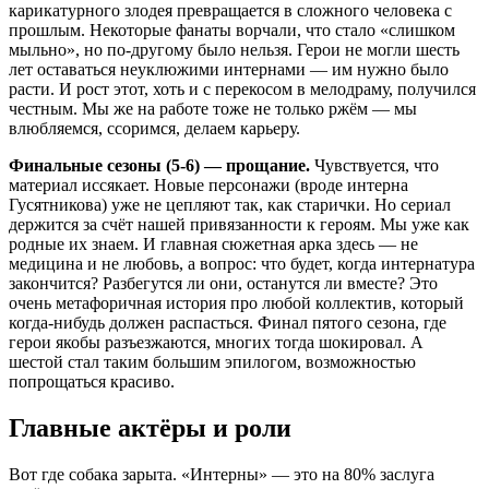
карикатурного злодея превращается в сложного человека с
прошлым. Некоторые фанаты ворчали, что стало «слишком
мыльно», но по-другому было нельзя. Герои не могли шесть
лет оставаться неуклюжими интернами — им нужно было
расти. И рост этот, хоть и с перекосом в мелодраму, получился
честным. Мы же на работе тоже не только ржём — мы
влюбляемся, ссоримся, делаем карьеру.
Финальные сезоны (5-6) — прощание.
Чувствуется, что
материал иссякает. Новые персонажи (вроде интерна
Гусятникова) уже не цепляют так, как старички. Но сериал
держится за счёт нашей привязанности к героям. Мы уже как
родные их знаем. И главная сюжетная арка здесь — не
медицина и не любовь, а вопрос: что будет, когда интернатура
закончится? Разбегутся ли они, останутся ли вместе? Это
очень метафоричная история про любой коллектив, который
когда-нибудь должен распасться. Финал пятого сезона, где
герои якобы разъезжаются, многих тогда шокировал. А
шестой стал таким большим эпилогом, возможностью
попрощаться красиво.
Главные актёры и роли
Вот где собака зарыта. «Интерны» — это на 80% заслуга