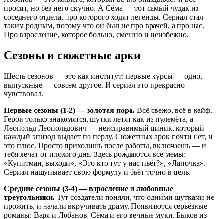
просит, но без него скучно. А Сёма — тот самый чудак из
соседнего отдела, про которого ходят легенды. Сериал стал
таким родным, потому что он был не про врачей, а про нас.
Про взросление, которое больно, смешно и неизбежно.
Сезоны и сюжетные арки
Шесть сезонов — это как институт: первые курсы — одно,
выпускные — совсем другое. И сериал это прекрасно
чувствовал.
Первые сезоны (1-2) — золотая пора.
Всё свежо, всё в кайф.
Герои только знакомятся, шутки летят как из пулемёта, а
Леопольд Леопольдович — неисправимый циник, который
каждый эпизод выдает по перлу. Сюжетных арок почти нет, и
это плюс. Просто приходишь после работы, включаешь — и
тебя лечат от плохого дня. Здесь рождаются все мемы:
«Купитман, выходи», «Это кто тут у нас пьёт?», «Лапочка».
Сериал нащупывает свою формулу и бьёт точно в цель.
Средние сезоны (3-4) — взросление и любовные
треугольники.
Тут создатели поняли, что одними шутками не
прожить, и начали вкручивать драму. Появляются серьёзные
романы: Варя и Лобанов, Сёма и его вечные муки. Быков из