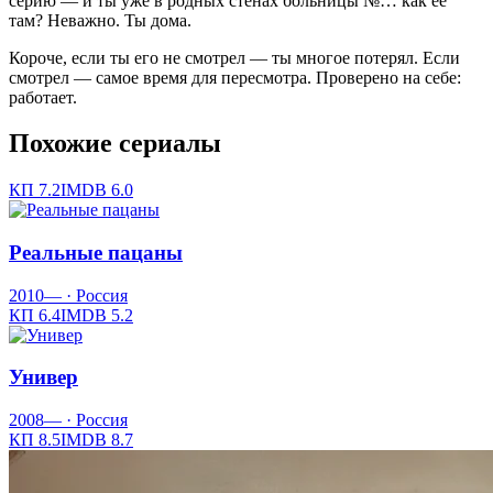
серию — и ты уже в родных стенах больницы №… как её
там? Неважно. Ты дома.
Короче, если ты его не смотрел — ты многое потерял. Если
смотрел — самое время для пересмотра. Проверено на себе:
работает.
Похожие сериалы
КП
7.2
IMDB
6.0
Реальные пацаны
2010—
· Россия
КП
6.4
IMDB
5.2
Универ
2008—
· Россия
КП
8.5
IMDB
8.7