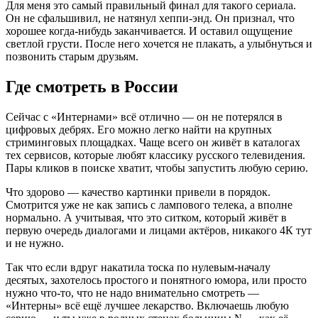
Для меня это самый правильный финал для такого сериала.
Он не сфальшивил, не натянул хеппи-энд. Он признал, что
хорошее когда-нибудь заканчивается. И оставил ощущение
светлой грусти. После него хочется не плакать, а улыбнуться и
позвонить старым друзьям.
Где смотреть в России
Сейчас с «Интернами» всё отлично — он не потерялся в
цифровых дебрях. Его можно легко найти на крупных
стриминговых площадках. Чаще всего он живёт в каталогах
тех сервисов, которые любят классику русского телевидения.
Пары кликов в поиске хватит, чтобы запустить любую серию.
Что здорово — качество картинки привели в порядок.
Смотрится уже не как запись с лампового телека, а вполне
нормально. А учитывая, что это ситком, который живёт в
первую очередь диалогами и лицами актёров, никакого 4К тут
и не нужно.
Так что если вдруг накатила тоска по нулевым-началу
десятых, захотелось простого и понятного юмора, или просто
нужно что-то, что не надо внимательно смотреть —
«Интерны» всё ещё лучшее лекарство. Включаешь любую