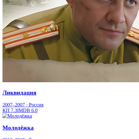
Ликвидация
2007–2007
· Россия
КП
7.3
IMDB
6.0
Молодёжка