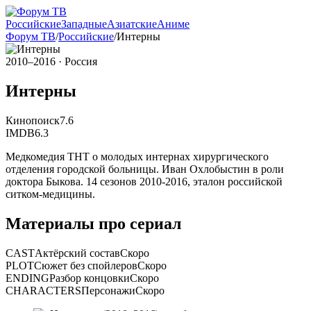
Российские
Западные
Азиатские
Аниме
Форум ТВ
/
Российские
/
Интерны
2010–2016
· Россия
Интерны
Кинопоиск
7.6
IMDB
6.3
Медкомедия ТНТ о молодых интернах хирургического
отделения городской больницы. Иван Охлобыстин в роли
доктора Быкова. 14 сезонов 2010-2016, эталон российской
ситком-медицины.
Материалы про сериал
CAST
Актёрский состав
Скоро
PLOT
Сюжет без спойлеров
Скоро
ENDING
Разбор концовки
Скоро
CHARACTERS
Персонажи
Скоро