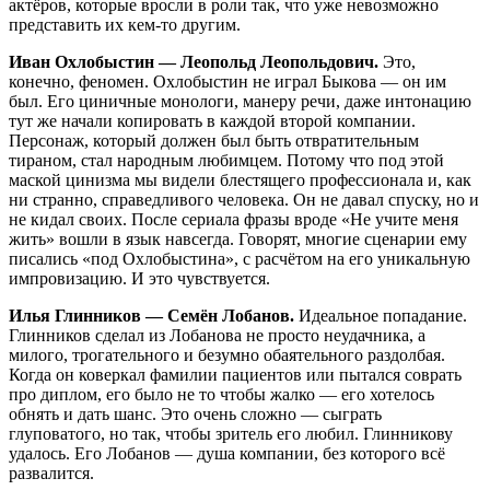
актёров, которые вросли в роли так, что уже невозможно
представить их кем-то другим.
Иван Охлобыстин — Леопольд Леопольдович.
Это,
конечно, феномен. Охлобыстин не играл Быкова — он им
был. Его циничные монологи, манеру речи, даже интонацию
тут же начали копировать в каждой второй компании.
Персонаж, который должен был быть отвратительным
тираном, стал народным любимцем. Потому что под этой
маской цинизма мы видели блестящего профессионала и, как
ни странно, справедливого человека. Он не давал спуску, но и
не кидал своих. После сериала фразы вроде «Не учите меня
жить» вошли в язык навсегда. Говорят, многие сценарии ему
писались «под Охлобыстина», с расчётом на его уникальную
импровизацию. И это чувствуется.
Илья Глинников — Семён Лобанов.
Идеальное попадание.
Глинников сделал из Лобанова не просто неудачника, а
милого, трогательного и безумно обаятельного раздолбая.
Когда он коверкал фамилии пациентов или пытался соврать
про диплом, его было не то чтобы жалко — его хотелось
обнять и дать шанс. Это очень сложно — сыграть
глуповатого, но так, чтобы зритель его любил. Глинникову
удалось. Его Лобанов — душа компании, без которого всё
развалится.