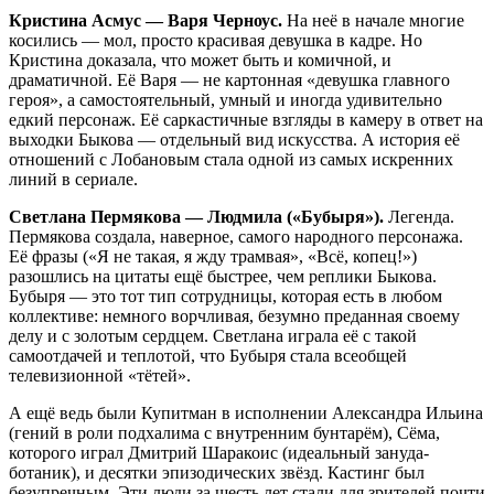
Кристина Асмус — Варя Черноус.
На неё в начале многие
косились — мол, просто красивая девушка в кадре. Но
Кристина доказала, что может быть и комичной, и
драматичной. Её Варя — не картонная «девушка главного
героя», а самостоятельный, умный и иногда удивительно
едкий персонаж. Её саркастичные взгляды в камеру в ответ на
выходки Быкова — отдельный вид искусства. А история её
отношений с Лобановым стала одной из самых искренних
линий в сериале.
Светлана Пермякова — Людмила («Бубыря»).
Легенда.
Пермякова создала, наверное, самого народного персонажа.
Её фразы («Я не такая, я жду трамвая», «Всё, копец!»)
разошлись на цитаты ещё быстрее, чем реплики Быкова.
Бубыря — это тот тип сотрудницы, которая есть в любом
коллективе: немного ворчливая, безумно преданная своему
делу и с золотым сердцем. Светлана играла её с такой
самоотдачей и теплотой, что Бубыря стала всеобщей
телевизионной «тётей».
А ещё ведь были Купитман в исполнении Александра Ильина
(гений в роли подхалима с внутренним бунтарём), Сёма,
которого играл Дмитрий Шаракоис (идеальный зануда-
ботаник), и десятки эпизодических звёзд. Кастинг был
безупречным. Эти люди за шесть лет стали для зрителей почти