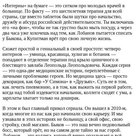
«Интерны» на бумаге — это ситком про молодых врачей в
больнице. По факту — это шестилетняя терапия для всей
страны, где вместо таблеток были шутки про начальство,
дружбу и абсурд российской действительности. Ты включаешь
его «на фон», чтобы не так грустно было мыть посуду, а через
два часа уже хохочешь над тем, как Лобанов пытается списать
у Быкова, а Купитман врёт про свою личную жизнь.
Сюжет простой и гениальный в своей простоте: четверо
интернов — умница, красавица, хулиган и ботаник —
попадают в отделение терапии под крыло циничного и
блестящего завлаба Леопольда Леопольдовича. Каждая серия
— это одна-две медицинские истории, переплетённые с
личными проблемами героев. Но медицина здесь — просто
декорация, как бар «У Симона» в «Друзьях». Суть не в том,
как лечить пневмонию, а в том, как выжить на первой работе,
когда над тобой издевается начальник, коллеги сходят с ума, а
зарплаты хватает только на доширак.
В этом и был главный прикол сериала. Он вышел в 2010-м,
когда многие из нас как раз начинали свою карьеру. И мы
узнавали в этих историях не больницу, а свой офис, свою
стройку, свой магазин. Быков — это наш вечно недовольный
босс, который орёт, но на самом деле тайно за нас горой.
Лобанов — это коллега, который вечно опаздывает и всё