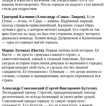
лидера и взрослого мужчины так убедительно, что в это
веришь безоговорочно. После сериала он надолго стал иконой
стиля для подростков.
Григорий Калинин (Александр «Саша» Лавров).
Если
Губин — огонь, то Саша — камень. Надёжный, верный,
иногда слишком прямолинейный. Калинин создал образ
лучшего друга, о котором мечтает каждый. Его герой не так
ярко блистал на льду, но был тем стержнем, вокруг которого
держалась команда. Химия между Дубровским и Калининым
— одна из главных магий сериала.
Мария Луговых (Настя).
Первая любовь всей истории. Её
Настя — не просто «девушка главного героя», а
самостоятельный, умный и сильный персонаж. Луговых
сыграла историю взросления девушки из маленького городка,
которая находит свой путь, и сделала это без лишней
слащавости. Её отношения с Губиным — это целая эпопея со
слезами, ссорами и примирениями, которую переживала вся
страна.
Александр Соколовский (Сергей Викторович Бутусов).
Легендарный тренер. Строгий, принципиальный, иногда
деспотичный, но всегда болеющий за своих ребят душой.
Соколовский придал сериалу ту самую «взрослую»
серьезность. Его Бутусов — это не карикатура, а живой