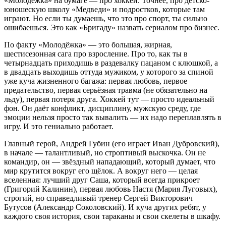
«Молодёжка» на бумаге — про хоккей. Точнее, про детско-
юношескую школу «Медведи» и подростков, которые там
играют. Но если ты думаешь, что это про спорт, ты сильно
ошибаешься. Это как «Бригаду» назвать сериалом про бизнес.
По факту «Молодёжка» — это большая, жирная,
шестисезонная сага про взросление. Про то, как ты в
четырнадцать приходишь в раздевалку пацаном с клюшкой, а
в двадцать выходишь оттуда мужиком, у которого за спиной
уже куча жизненного багажа: первая любовь, первое
предательство, первая серьёзная травма (не обязательно на
льду), первая потеря друга. Хоккей тут — просто идеальный
фон. Он даёт конфликт, дисциплину, мужскую среду, где
эмоции нельзя просто так вывалить — их надо переплавлять в
игру. И это гениально работает.
Главный герой, Андрей Губин (его играет Иван Дубровский),
в начале — талантливый, но строптивый выскочка. Он не
командир, он — звёздный нападающий, который думает, что
мир крутится вокруг его щёлок. А вокруг него — целая
вселенная: лучший друг Саша, который всегда прикроет
(Григорий Калинин), первая любовь Настя (Мария Луговых),
строгий, но справедливый тренер Сергей Викторович
Бутусов (Александр Соколовский). И куча других ребят, у
каждого своя история, свои тараканы и свои скелеты в шкафу.