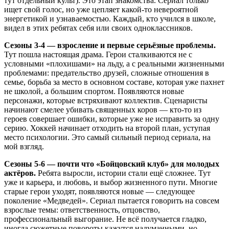
тут отдельный культ). Это этап знакомства. Сериал только
ищет свой голос, но уже цепляет какой-то невероятной
энергетикой и узнаваемостью. Каждый, кто учился в школе,
видел в этих ребятах себя или своих одноклассников.
Сезоны 3-4 — взросление и первые серьёзные проблемы.
Тут пошла настоящая драма. Герои сталкиваются не с
условными «плохишами» на льду, а с реальными жизненными
проблемами: предательство друзей, сложные отношения в
семье, борьба за место в основном составе, которая уже пахнет
не школой, а большим спортом. Появляются новые
персонажи, которые встряхивают коллектив. Сценаристы
начинают смелее убивать священных коров — кто-то из
героев совершает ошибки, которые уже не исправить за одну
серию. Хоккей начинает отходить на второй план, уступая
место психологии. Это самый сильный период сериала, на
мой взгляд.
Сезоны 5-6 — почти что «Бойцовский клуб» для молодых
актёров.
Ребята выросли, истории стали ещё сложнее. Тут
уже и карьера, и любовь, и выбор жизненного пути. Многие
старые герои уходят, появляются новые — следующее
поколение «Медведей». Сериал пытается говорить на совсем
взрослые темы: ответственность, отцовство,
профессиональный выгорание. Не всё получается гладко,
иногда сюжетные повороты кажутся надуманными, но