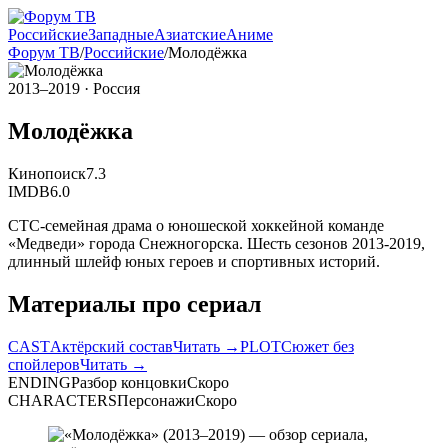
Российские
Западные
Азиатские
Аниме
Форум ТВ
/
Российские
/
Молодёжка
2013–2019
· Россия
Молодёжка
Кинопоиск
7.3
IMDB
6.0
СТС-семейная драма о юношеской хоккейной команде
«Медведи» города Снежногорска. Шесть сезонов 2013-2019,
длинный шлейф юных героев и спортивных историй.
Материалы про сериал
CAST
Актёрский состав
Читать →
PLOT
Сюжет без
спойлеров
Читать →
ENDING
Разбор концовки
Скоро
CHARACTERS
Персонажи
Скоро