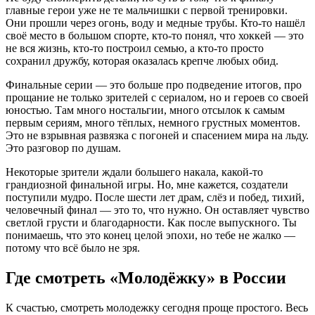
главные герои уже не те мальчишки с первой тренировки.
Они прошли через огонь, воду и медные трубы. Кто-то нашёл
своё место в большом спорте, кто-то понял, что хоккей — это
не вся жизнь, кто-то построил семью, а кто-то просто
сохранил дружбу, которая оказалась крепче любых обид.
Финальные серии — это больше про подведение итогов, про
прощание не только зрителей с сериалом, но и героев со своей
юностью. Там много ностальгии, много отсылок к самым
первым сериям, много тёплых, немного грустных моментов.
Это не взрывная развязка с погоней и спасением мира на льду.
Это разговор по душам.
Некоторые зрители ждали большего накала, какой-то
грандиозной финальной игры. Но, мне кажется, создатели
поступили мудро. После шести лет драм, слёз и побед, тихий,
человечный финал — это то, что нужно. Он оставляет чувство
светлой грусти и благодарности. Как после выпускного. Ты
понимаешь, что это конец целой эпохи, но тебе не жалко —
потому что всё было не зря.
Где смотреть «Молодёжку» в России
К счастью, смотреть молодежку сегодня проще простого. Весь