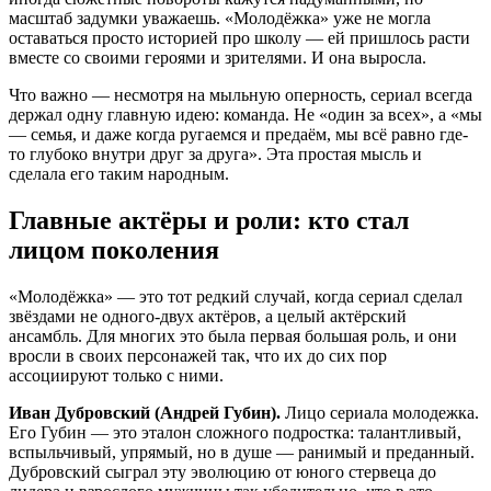
масштаб задумки уважаешь. «Молодёжка» уже не могла
оставаться просто историей про школу — ей пришлось расти
вместе со своими героями и зрителями. И она выросла.
Что важно — несмотря на мыльную оперность, сериал всегда
держал одну главную идею: команда. Не «один за всех», а «мы
— семья, и даже когда ругаемся и предаём, мы всё равно где-
то глубоко внутри друг за друга». Эта простая мысль и
сделала его таким народным.
Главные актёры и роли: кто стал
лицом поколения
«Молодёжка» — это тот редкий случай, когда сериал сделал
звёздами не одного-двух актёров, а целый актёрский
ансамбль. Для многих это была первая большая роль, и они
вросли в своих персонажей так, что их до сих пор
ассоциируют только с ними.
Иван Дубровский (Андрей Губин).
Лицо сериала молодежка.
Его Губин — это эталон сложного подростка: талантливый,
вспыльчивый, упрямый, но в душе — ранимый и преданный.
Дубровский сыграл эту эволюцию от юного стервеца до