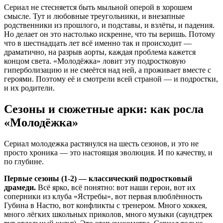
Сериал не стесняется быть мыльной оперой в хорошем
смысле. Тут и любовные треугольники, и внезапные
родственники из прошлого, и подставы, и взлёты, и падения.
Но делает он это настолько искренне, что ты веришь. Потому
что в шестнадцать лет всё именно так и происходит —
драматично, на разрыв аорты, каждая проблема кажется
концом света. «Молодёжка» ловит эту подростковую
гиперболизацию и не смеётся над ней, а проживает вместе с
героями. Поэтому её и смотрели всей страной — и подростки,
и их родители.
Сезоны и сюжетные арки: как росла
«Молодёжка»
Сериал молодежка растянулся на шесть сезонов, и это не
просто хроника — это настоящая эволюция. И по качеству, и
по глубине.
Первые сезоны (1-2) — классический подростковый
драмеди.
Всё ярко, всё понятно: вот наши герои, вот их
соперники из клуба «Ястребы», вот первая влюблённость
Губина в Настю, вот конфликты с тренером. Много хоккея,
много лёгких школьных приколов, много музыки (саундтрек