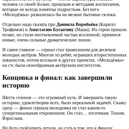
человек со своей болью, прошлым и методами воспитания,
которые не всегда понятны подросткам. Без него
«Молодёжка» развалилась бы на мелкие бытовые склоки.
Отдельно надо сказать про
Даниила Воробьёва
(Кирилл
Трофимов) и
Анастасию Бусыгину
(Маша). Их герои пришли
позже, но стали неотъемлемой частью вселенной, привнеся
новые, очень сильные драматические линии.
И самое главное — сериал стал трамплином для десятков
молодых актёров. Многие из ребят, игравших второстепенных
хоккеистов, потом всплыли в других проектах. «Молодёжка»
на стс была своеобразным актёрским институтом.
Концовка и финал: как завершили
историю
Шесть сезонов — это огромный путь. И завершить такую
историю, удовлетворив всех, было нереальной задачей. Скажу
сразу — финал сериала молодежка не стал каким-то
супергениальным откровением. Он стал… логичным. Тихим.
Взрослым.
Не буду спойлерить детали, но суть в том, что к финалу